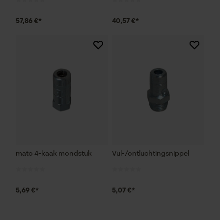
57,86 €*
40,57 €*
Econda Analytics
Mouseflow Web Analytics Tool
Fact-Finder Tracking
Prestatie en functionele
Cookies
mato 4-kaak mondstuk
Vul-/ontluchtingsnippel
Loop54 Personalization
5,69 €*
5,07 €*
Gepersonaliseerde homepage
Opgeslagen winkelwagen