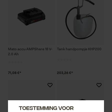
Mato accu AMPShare 18 V-
Tank handpompje KHP200
2.0 Ah
71,08 €*
203,26 €*
Toestemming voor