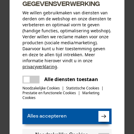
gegevensverwerking
We willen gebruikmaken van diensten van
derden om de webshop en onze diensten te
verbeteren en optimaal vorm te geven
(handige functies, optimalisering webshop).
Draagriem
Mato accu AMPShare 18 V-
Verder willen we reclame maken voor onze
4.0 Ah
producten (sociale media/marketing).
Daarvoor kunt u hier toestemming geven
en deze te allen tijd intrekken. Meer
informatie hierover vindt u in onze
15,15 €*
91,42 €*
privacyverklaring
.
delen
Alle diensten toestaan
Er is een fout opgetreden. Gelieve
delen
het opnieuw te proberen.
Noodzakelijke Cookies
|
Statistische Cookies
|
Prestatie en functionele Cookies
|
Marketing
mail
Cookies
Alles accepteren