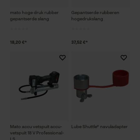
mato hoge druk rubber
Gepantserde rubberen
gepantserde slang
hogedrukslang
18,20 €*
37,52 €*
Mato accu vetspuit accu-
Lube Shuttle® navuladapter
vetspuit 18 V Professional-
LS