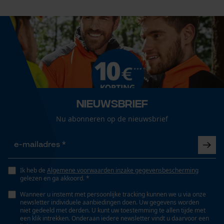
Persoonlijke begroeting
Geo-IP en gebruikersdetectie
YouTube-video's
Google Maps
Marketing Cookies
Nieuwsbrief
Nu abonneren op de nieuwsbrief
Google Global Site Tag
Microsoft Advertising Universal
Event Tracking
Ik heb de
Algemene voorwaarden inzake gegevensbescherming
gelezen en ga akkoord. *
Survicate
Wanneer u instemt met persoonlijke tracking kunnen we u via onze
newsletter individuele aanbiedingen doen. Uw gegevens worden
niet gedeeld met derden. U kunt uw toestemming te allen tijde met
een klik intrekken. Onderaan iedere newsletter vindt u daarvoor een