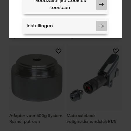
Noodzakelijke Cookies
toestaan
mato assortiment
Mato oplader AMPShare
smeernippels
oplader GAL 18 V-40
Instellingen
84,29 €*
60,91 €*
Noodzakelijke Cookies
Controleer instelling van cookies
Session ID
De keuze voor
gegevensverwerking opslaan
Econda Tag Manager
Adapter voor 500g System
Mato safeLock
Reimer patroon
veiligheidsmondstuk R1/8
Statistische Cookies