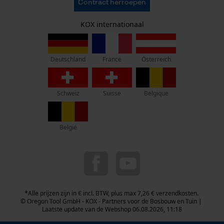
Contract herroepen
Gegevensbescherming
KOX – Partners voor de Bosbouw en Tuin
Herroepingsrecht
Adres hoofdkantoor:
KOX internationaal
Privacyinstellingen
Lise-Meitner-Str. 4
70736 Fellbach
Duitsland
France
Österreich
Deutschland
Geen winkel!
Retouradres:
Schweiz
Suisse
Belgique
Beim Erlenwäldchen 14/2
71522 Backnang
Duitsland
België
Telefonisch bereikbaar:
ma t/m fr van 9:00 tot 17:00
0800 096 69 66
info-nl@kox.eu
*Alle prijzen zijn in € incl. BTW, plus max 7,26 € verzendkosten.
© Oregon Tool GmbH - KOX - Partners voor de Bosbouw en Tuin |
Laatste update van de Webshop 06.08.2026, 11:18