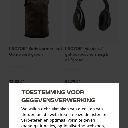
PROTOS® Bodywarmer Inuit
PROTOS® Headset /
Gemêleerd groen
gehoorbescherming E
olijfgroen
73,33 €*
85,79 €*
Toestemming voor
gegevensverwerking
We willen gebruikmaken van diensten van
derden om de webshop en onze diensten te
verbeteren en optimaal vorm te geven
(handige functies, optimalisering webshop).