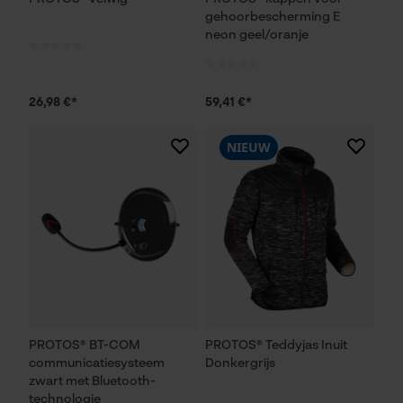
gehoorbescherming E
neon geel/oranje
Marketing Cookies
26,98 €*
59,41 €*
NIEUW
Google Global Site Tag
Microsoft Advertising Universal
Event Tracking
Survicate
PROTOS® BT-COM
PROTOS® Teddyjas Inuit
communicatiesysteem
Donkergrijs
zwart met Bluetooth-
technologie