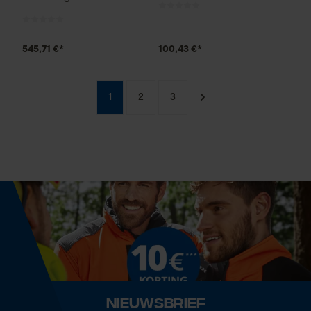
545,71 €*
100,43 €*
1
2
3
Nieuwsbrief