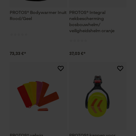
Mouseflow Web Analytics Tool
PROTOS® Bodywarmer Inuit
PROTOS® Integral
Fact-Finder Tracking
Rood/Geel
nekbescherming
bosbouwhelm/
veiligheidshelm oranje
Prestatie en functionele
Cookies
73,33 €*
37,03 €*
Loop54 Personalization
Gepersonaliseerde homepage
Opgeslagen winkelwagen
Persoonlijke begroeting
Geo-IP en gebruikersdetectie
YouTube-video's
Google Maps
PROTOS® velwig
PROTOS® kappen voor