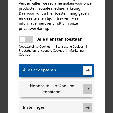
Verder willen we reclame maken voor onze
producten (sociale media/marketing).
Daarvoor kunt u hier toestemming geven
en deze te allen tijd intrekken. Meer
informatie hierover vindt u in onze
PROTOS® Integral
Dempers voor PROTOS®
privacyverklaring
.
nekbescherming
gehoorbescherming E
delen
bosbouwhelm/
Alle diensten toestaan
Er is een fout opgetreden. Gelieve
veiligheidshelm blauw
delen
het opnieuw te proberen.
Noodzakelijke Cookies
|
Statistische Cookies
|
Prestatie en functionele Cookies
|
Marketing
mail
Cookies
37,03 €*
11,74 €*
Alles accepteren
Noodzakelijke Cookies
toestaan
Instellingen