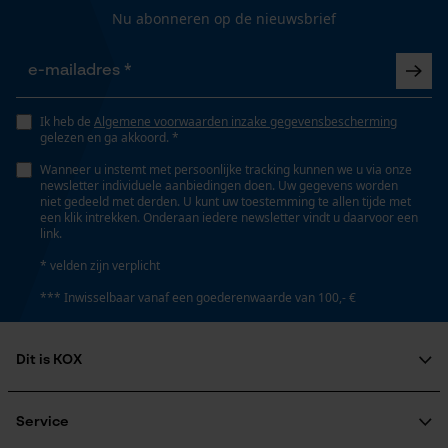
Nu abonneren op de nieuwsbrief
Ik heb de
Algemene voorwaarden inzake gegevensbescherming
gelezen en ga akkoord. *
Wanneer u instemt met persoonlijke tracking kunnen we u via onze
newsletter individuele aanbiedingen doen. Uw gegevens worden
niet gedeeld met derden. U kunt uw toestemming te allen tijde met
een klik intrekken. Onderaan iedere newsletter vindt u daarvoor een
link.
* velden zijn verplicht
*** Inwisselbaar vanaf een goederenwaarde van 100,- €
Dit is KOX
Over ons
Maatschappelijke betrokkenheid
Service
raadgever