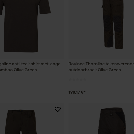
oline anti-teek shirt met lange
Rovince Thornline tekenwerend
mboo Olive Green
outdoorbroek Olive Green
198,17 €*