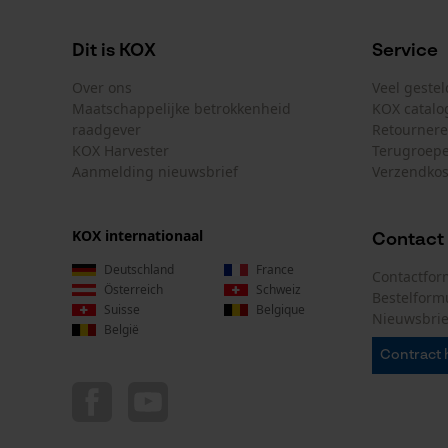
Dit is KOX
Service
Over ons
Veel geste
Maatschappelijke betrokkenheid
KOX catalo
raadgever
Retourner
KOX Harvester
Terugroepe
Aanmelding nieuwsbrief
Verzendkos
KOX internationaal
Contact
Deutschland
France
Contactfor
Österreich
Schweiz
Bestelform
Suisse
Belgique
Nieuwsbrie
België
Contract 