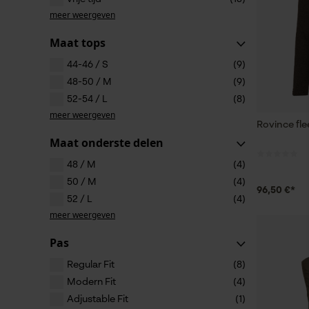
meer weergeven
Maat tops
44-46 / S
(9)
48-50 / M
(9)
52-54 / L
(8)
meer weergeven
Rovince fl
Maat onderste delen
48 / M
(4)
50 / M
(4)
96,50 €*
52 / L
(4)
meer weergeven
Pas
Regular Fit
(8)
Modern Fit
(4)
Adjustable Fit
(1)