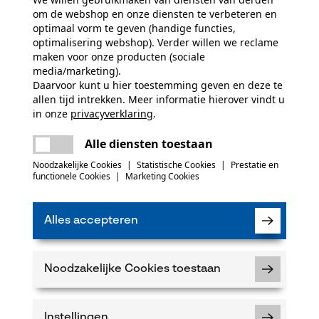
om de webshop en onze diensten te verbeteren en
optimaal vorm te geven (handige functies,
optimalisering webshop). Verder willen we reclame
maken voor onze producten (sociale
media/marketing).
Daarvoor kunt u hier toestemming geven en deze te
allen tijd intrekken. Meer informatie hierover vindt u
in onze
privacyverklaring
.
delen
Er is een fout opgetreden. Gelieve het
eecejas Coarse groen
Rovince gamaschen tekenbesc
Alle diensten toestaan
Ergoline
opnieuw te proberen.
mail
Noodzakelijke Cookies
|
Statistische Cookies
|
Prestatie en
functionele Cookies
|
Marketing Cookies
50,74 €*
Alles accepteren
Noodzakelijke Cookies toestaan
Instellingen