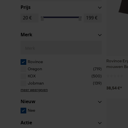
Prijs
Merk
Merk
Rovince Erg
Rovince
mouwen Ba
Oregon
(719)
KOX
(500)
Jobman
(139)
38,54 €*
meer weergeven
Nieuw
Nee
Actie