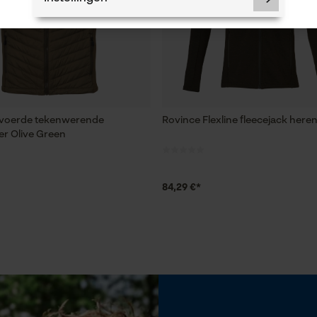
Noodzakelijke Cookies
Controleer instelling van cookies
evoerde tekenwerende
Rovince Flexline fleecejack heren
r Olive Green
Session ID
De keuze voor gegevensverwerking
opslaan
84,29 €*
Econda Tag Manager
Statistische Cookies