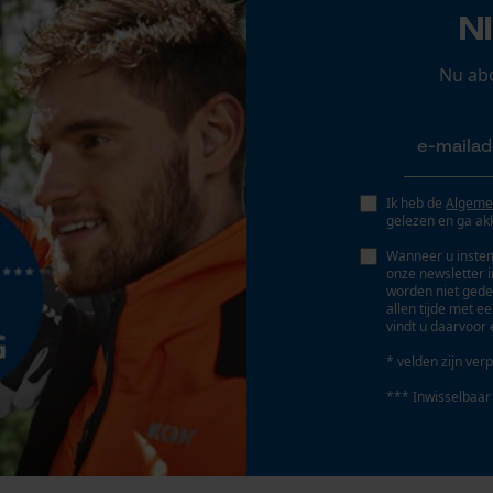
Econda Analytics
N
Mouseflow Web Analytics Tool
Fact-Finder Tracking
Nu ab
Prestatie en functionele Cookies
Ik heb de
Algeme
gelezen en ga ak
Wanneer u instem
Loop54 Personalization
onze newsletter 
worden niet gede
Gepersonaliseerde homepage
allen tijde met e
vindt u daarvoor 
Opgeslagen winkelwagen
* velden zijn verp
Persoonlijke begroeting
*** Inwisselbaar
Geo-IP en gebruikersdetectie
YouTube-video's
Google Maps