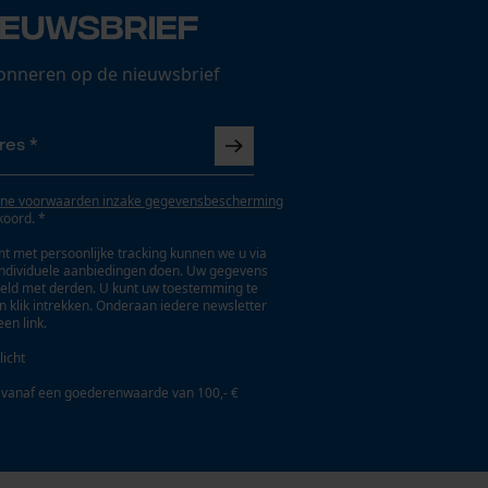
ieuwsbrief
onneren op de nieuwsbrief
ne voorwaarden inzake gegevensbescherming
koord. *
t met persoonlijke tracking kunnen we u via
individuele aanbiedingen doen. Uw gegevens
eld met derden. U kunt uw toestemming te
en klik intrekken. Onderaan iedere newsletter
een link.
licht
 vanaf een goederenwaarde van 100,- €