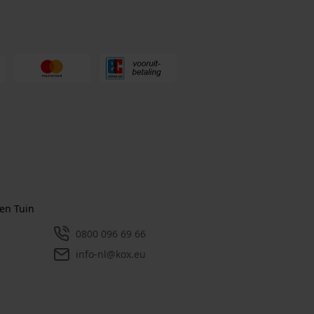
en Tuin
0800 096 69 66
info-nl@kox.eu