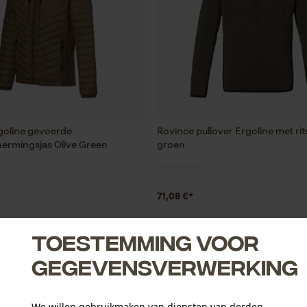
goline gevoerde
Rovince pullover Ergoline met rits
ermingsjas Olive Green
groen
71,08 €*
Toestemming voor
gegevensverwerking
We willen gebruikmaken van diensten van derden