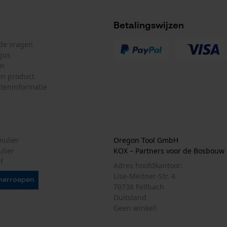
Betalingswijzen
Marketing Cookies
lde vragen
gus
en
n product
Google Global Site Tag
teninformatie
Microsoft Advertising Universal Event
Tracking
Survicate
mulier
Oregon Tool GmbH
ulier
KOX – Partners voor de Bosbouw 
f
Adres hoofdkantoor:
Lise-Meitner-Str. 4
herroepen
70736 Fellbach
Duitsland
Geen winkel!