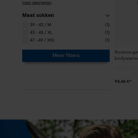
meer weergeven
Maat sokken
39 - 42 / M
(1)
43 - 46 / XL
(1)
47 - 49 / XXL
(1)
Rovince g
Meer filters
bodywarme
94,46 €*