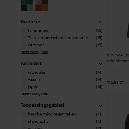
Branche
Landbouw
(15)
Tuin- en landschapsarchitectuur
(15)
Outdoor
(15)
meer weergeven
Rovince Er
tekenbesch
Activiteit
wandelen
(14)
vissen
(14)
116,83 €*
jagen
(14)
meer weergeven
Toepassingsgebied
bescherming tegen teken
(14)
standjacht
(13)
vrije tijd
(13)