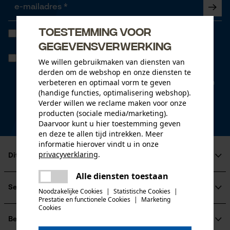
Toestemming voor
Ik heb de
Algemene voorwaarden inzake gegevensbescherming
gelezen en ga akkoord. *
gegevensverwerking
Wanneer u instemt met persoonlijke tracking kunnen we u via onze
We willen gebruikmaken van diensten van
newsletter individuele aanbiedingen doen. Uw gegevens worden
derden om de webshop en onze diensten te
niet gedeeld met derden. U kunt uw toestemming te allen tijde met
verbeteren en optimaal vorm te geven
een klik intrekken. Onderaan iedere newsletter vindt u daarvoor een
link.
(handige functies, optimalisering webshop).
Verder willen we reclame maken voor onze
* velden zijn verplicht
producten (sociale media/marketing).
Daarvoor kunt u hier toestemming geven
*** Inwisselbaar vanaf een goederenwaarde van 100,- €
en deze te allen tijd intrekken. Meer
informatie hierover vindt u in onze
privacyverklaring
.
Dit is KOX
delen
Alle diensten toestaan
Over ons
Er is een fout opgetreden. Gelieve
delen
Maatschappelijke betrokkenheid
Service
het opnieuw te proberen.
Noodzakelijke Cookies
|
Statistische Cookies
|
raadgever
Prestatie en functionele Cookies
|
Marketing
mail
Cookies
Veel gestelde vragen
KOX Harvester
KOX catalogus
Aanmelding nieuwsbrief
Betalingswijzen