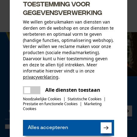
Toestemming voor
2,64 €*
22,26 €*
gegevensverwerking
We willen gebruikmaken van diensten van
derden om de webshop en onze diensten te
verbeteren en optimaal vorm te geven
(handige functies, optimalisering webshop).
Verder willen we reclame maken voor onze
producten (sociale media/marketing).
Daarvoor kunt u hier toestemming geven
en deze te allen tijd intrekken. Meer
informatie hierover vindt u in onze
privacyverklaring
.
delen
Nieuwsbrief
Alle diensten toestaan
Er is een fout opgetreden. Gelieve
Nu abonneren op de nieuwsbrief
delen
het opnieuw te proberen.
Noodzakelijke Cookies
|
Statistische Cookies
|
Prestatie en functionele Cookies
|
Marketing
mail
Cookies
Ik heb de
Algemene voorwaarden inzake gegevensbescherming
Alles accepteren
gelezen en ga akkoord. *