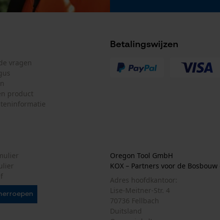
De keuze voor gegevensverwerking
opslaan
Econda Tag Manager
Betalingswijzen
lde vragen
Statistische Cookies
gus
en
n product
teninformatie
Econda Analytics
Mouseflow Web Analytics Tool
Fact-Finder Tracking
mulier
Oregon Tool GmbH
ulier
KOX – Partners voor de Bosbouw 
f
Adres hoofdkantoor:
Lise-Meitner-Str. 4
Prestatie en functionele Cookies
herroepen
70736 Fellbach
Duitsland