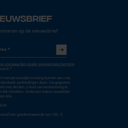
ieuwsbrief
onneren op de nieuwsbrief
ne voorwaarden inzake gegevensbescherming
koord. *
t met persoonlijke tracking kunnen we u via
individuele aanbiedingen doen. Uw gegevens
eld met derden. U kunt uw toestemming te
en klik intrekken. Onderaan iedere newsletter
een link.
licht
 vanaf een goederenwaarde van 100,- €