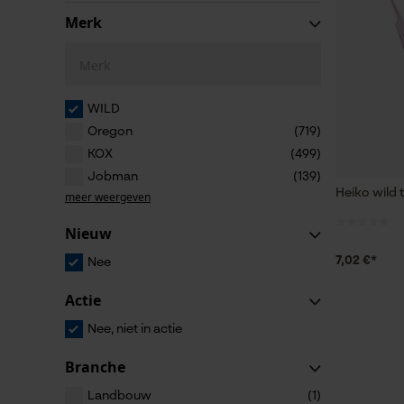
Merk
Merk
WILD
Oregon
(719)
KOX
(499)
Jobman
(139)
Heiko wild
meer weergeven
Nieuw
7,02 €*
Nee
Actie
Nee, niet in actie
Branche
Landbouw
(1)