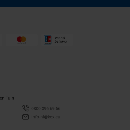
en Tuin
0800 096 69 66
info-nl@kox.eu