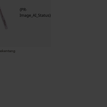
{PR-
Image_AI_Status}
 tekentang