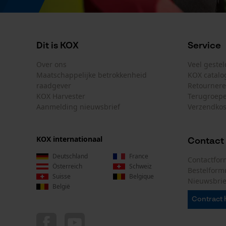
Dit is KOX
Service
Over ons
Veel geste
Maatschappelijke betrokkenheid
KOX catalo
raadgever
Retourner
KOX Harvester
Terugroepe
Aanmelding nieuwsbrief
Verzendkos
KOX internationaal
Contact
Deutschland
France
Contactfor
Österreich
Schweiz
Bestelform
Suisse
Belgique
Nieuwsbrie
België
Contract 