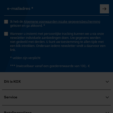
Nee
Opgeslagen winkelwagen
Persoonlijke begroeting
Schuine snede
Ik heb de
Algemene voorwaarden inzake gegevensbescherming
Geo-IP en gebruikersdetectie
Nee
gelezen en ga akkoord. *
YouTube-video's
Wanneer u instemt met persoonlijke tracking kunnen we u via onze
newsletter individuele aanbiedingen doen. Uw gegevens worden
Google Maps
niet gedeeld met derden. U kunt uw toestemming te allen tijde met
Gereedschapsloze kettingspanning
een klik intrekken. Onderaan iedere newsletter vindt u daarvoor een
Nee
link.
* velden zijn verplicht
Marketing Cookies
*** Inwisselbaar vanaf een goederenwaarde van 100,- €
Gereedschapsloze kettingwissel
Nee
Dit is KOX
Google Global Site Tag
Microsoft Advertising Universal
Over ons
Energie & vermogen
Event Tracking
Maatschappelijke betrokkenheid
Service
Survicate
raadgever
Accucapaciteitsaanduiding
Veel gestelde vragen
KOX Harvester
Nee