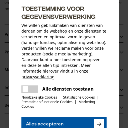
voorzien van een markeringslijn. Dit maakt het gemakkelijker
Toestemming voor
om de vijl uit te lijnen tijdens het vijlen.
gegevensverwerking
We willen gebruikmaken van diensten van
derden om de webshop en onze diensten te
Productvoordelen
verbeteren en optimaal vorm te geven
(handige functies, optimalisering webshop).
Met ronde vijl en vijlhulp voor uw zaagketting
Verder willen we reclame maken voor onze
Productinformatie
producten (sociale media/marketing).
Met snelwisselsysteem
Daarvoor kunt u hier toestemming geven
Gradenverdeling op de mal: 25° en 30° graden
en deze te allen tijd intrekken. Meer
Materiaal & onderhoud
informatie hierover vindt u in onze
Productdetails
privacyverklaring
.
delen
Activiteitstype
Informatie van de fabrikant
Alle diensten toestaan
Er is een fout opgetreden. Gelieve
Materiaal
aanscherpen, vijlen, onderhoud
delen
het opnieuw te proberen.
Noodzakelijke Cookies
|
Statistische Cookies
|
Oregon Tool, Inc.
Prestatie en functionele Cookies
|
Marketing
Materiaal greep
mail
Beoordelingen
(0)
Cookies
4909 SE International Way
hout
Leeftijdsgroep
97222 Portland, Verenigde Staten van Amerika
volwassen
E-mail: info@kox.eu
Alles accepteren
Nog vragen?
(0)
Website: -
Product aanbevelen