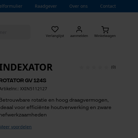
elformulier
Raadgever
Over ons
Contact
Verlanglijst
aanmelden
Winkelwagen
INDEXATOR
(0)
Rotator GV 124S
Artikelnr.: XXIN5112127
Betrouwbare rotatie en hoog draagvermogen,
ideaal voor efficiënte houtverwerking en zware
hefwerkzaamheden
Meer voordelen