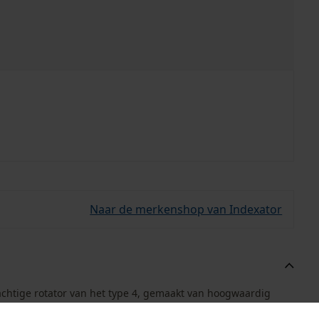
Naar de merkenshop van Indexator
achtige rotator van het type 4, gemaakt van hoogwaardig
teit is hij ideaal voor grijperzagen op vrachtwagens en