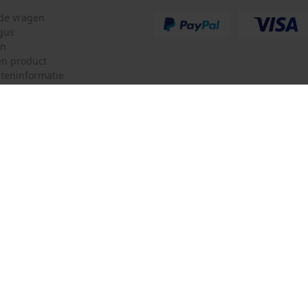
lde vragen
gus
en
n product
teninformatie
mulier
Oregon Tool GmbH
ulier
KOX – Partners voor de Bosbouw 
f
Adres hoofdkantoor:
Lise-Meitner-Str. 4
herroepen
70736 Fellbach
Duitsland
Geen winkel!
Retouradres:
Beim Erlenwäldchen 14/2
71522 Backnang