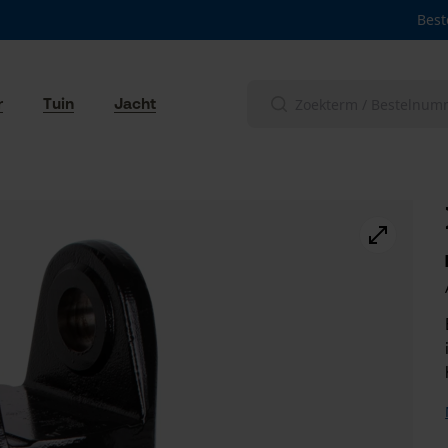
Best
r
Tuin
Jacht