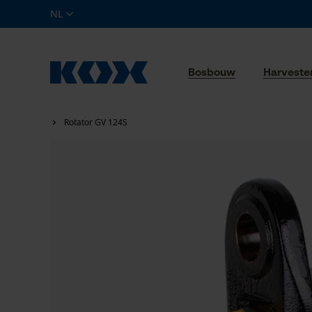
NL
Bosbouw
Harveste
Rotator GV 124S