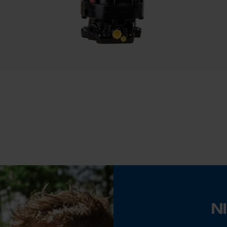
Statistische Cookies
Vorm
constructievorm 4 - rotators met 2 pennen en gat
bovenaan, flens onderaan met 4 roterende
Econda Analytics
doorvoeren voor grijperzaag
Mouseflow Web Analytics Tool
Fact-Finder Tracking
Eigenschap
hoogwaardig, weinig drukverlies, krachtig,
robuust, hoog hefvermogen
Prestatie en functionele Cookies
Steekcirkel
173 mm
Loop54 Personalization
Gepersonaliseerde homepage
N
Opgeslagen winkelwagen
Rotatie
360 deg
Persoonlijke begroeting