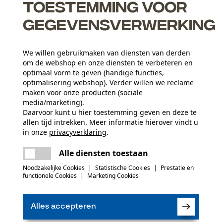
Toestemming voor
gegevensverwerking
We willen gebruikmaken van diensten van derden
om de webshop en onze diensten te verbeteren en
optimaal vorm te geven (handige functies,
optimalisering webshop). Verder willen we reclame
maken voor onze producten (sociale
media/marketing).
Daarvoor kunt u hier toestemming geven en deze te
allen tijd intrekken. Meer informatie hierover vindt u
in onze
privacyverklaring
.
Leeftijdsgroep
delen
Er is een fout opgetreden. Gelieve het
volwassen
Alle diensten toestaan
opnieuw te proberen.
mail
Noodzakelijke Cookies
|
Statistische Cookies
|
Prestatie en
Oppervlaktecoating
functionele Cookies
|
Marketing Cookies
(0)
glanscoating, gelakt oppervlak
Artikelgewicht
65900.0 g
Alles accepteren
Product aanbevelen