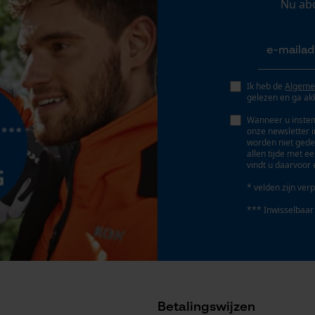
Nu ab
Geo-IP en gebruikersdetectie
Draagvermogen
YouTube-video's
5000 kg
Google Maps
Ik heb de
Algeme
gelezen en ga ak
Gereedschapsloze kettingwissel
Marketing Cookies
Nee
Wanneer u instem
onze newsletter 
worden niet gede
allen tijde met e
vindt u daarvoor 
* velden zijn verp
Google Global Site Tag
Accu/batterij inbegrepen
Microsoft Advertising Universal Event
*** Inwisselbaar
Tracking
Oplaadbare batterij/batterijen niet inbegrepen in
de levering
Survicate
Betalingswijzen