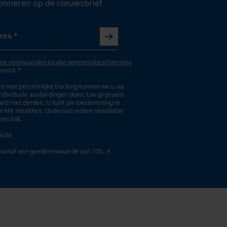
onneren op de nieuwsbrief
ne voorwaarden inzake gegevensbescherming
koord. *
t met persoonlijke tracking kunnen we u via
individuele aanbiedingen doen. Uw gegevens
eld met derden. U kunt uw toestemming te
en klik intrekken. Onderaan iedere newsletter
een link.
licht
 vanaf een goederenwaarde van 100,- €