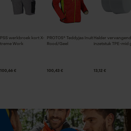
gegevensverwerking opslaan
Econda Tag Manager
Fasewisselaar
Nee
Statistische Cookies
PSS werkbroek kort X-
PROTOS® Teddyjas Inuit
Halder vervangen
treme Work
Rood/Geel
inzetstuk TPE-mid g
Schuine snede
Nee
Econda Analytics
100,66 €
100,43 €
13,12 €
Gereedschapsloze kettingspanning
Mouseflow Web Analytics Tool
Nee
Fact-Finder Tracking
Gereedschapsloze kettingwissel
Nee
Prestatie en functionele
Cookies