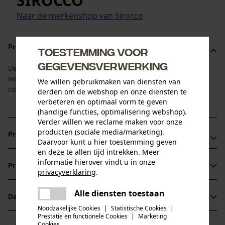
SIROCCO
Naar de merkenshop van Sirocco
Productomschrijving
Toestemming voor
gegevensverwerking
De wandslanghouder biedt een vaste plaats om uw
waterslangen veilig op te bergen. Hij scoort ook door de
We willen gebruikmaken van diensten van
robuuste bouwwijze en is eenvoudig te monteren.
derden om de webshop en onze diensten te
verbeteren en optimaal vorm te geven
(handige functies, optimalisering webshop).
Verder willen we reclame maken voor onze
producten (sociale media/marketing).
Productvoordelen
Daarvoor kunt u hier toestemming geven
en deze te allen tijd intrekken. Meer
Zeer robuust en stabiel
informatie hierover vindt u in onze
Productinformatie
Eenvoudige montage
privacyverklaring
.
delen
Gegoten lichtmetaal
Alle diensten toestaan
Er is een fout opgetreden. Gelieve
Datasheets
delen
Productdetails
het opnieuw te proberen.
Noodzakelijke Cookies
|
Statistische Cookies
|
Prestatie en functionele Cookies
|
Marketing
Productveiligheidsblad (PDF)
mail
Cookies
Leeftijdsgroep