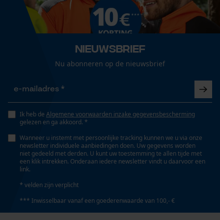
Energie & vermogen
Loop54 Personalization
Accucapaciteitsaanduiding
Gepersonaliseerde homepage
Nee
Nieuwsbrief
Opgeslagen winkelwagen
Persoonlijke begroeting
Nu abonneren op de nieuwsbrief
Accu/batterij inbegrepen
Oplaadbare batterij/batterijen niet inbegrepen in de
Geo-IP en gebruikersdetectie
levering
YouTube-video's
Google Maps
Ik heb de
Algemene voorwaarden inzake gegevensbescherming
gelezen en ga akkoord. *
Powerbankfunctie
Nee
Wanneer u instemt met persoonlijke tracking kunnen we u via onze
newsletter individuele aanbiedingen doen. Uw gegevens worden
Marketing Cookies
niet gedeeld met derden. U kunt uw toestemming te allen tijde met
een klik intrekken. Onderaan iedere newsletter vindt u daarvoor een
link.
Montage & bevestiging
* velden zijn verplicht
Bevestigingstype
Google Global Site Tag
*** Inwisselbaar vanaf een goederenwaarde van 100,- €
Wandmontage
Microsoft Advertising Universal
Event Tracking