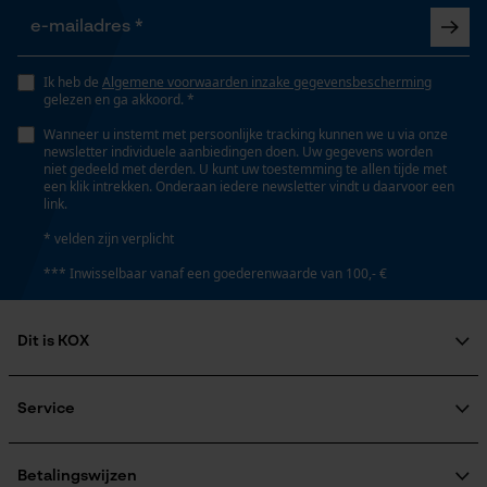
Gepersonaliseerde homepage
binnendraad
Opgeslagen winkelwagen
Persoonlijke begroeting
Ik heb de
Algemene voorwaarden inzake gegevensbescherming
Automatische kettingsmering
gelezen en ga akkoord. *
Geo-IP en gebruikersdetectie
Nee
Wanneer u instemt met persoonlijke tracking kunnen we u via onze
YouTube-video's
newsletter individuele aanbiedingen doen. Uw gegevens worden
niet gedeeld met derden. U kunt uw toestemming te allen tijde met
Google Maps
een klik intrekken. Onderaan iedere newsletter vindt u daarvoor een
Versnipperfunctie
link.
Nee
* velden zijn verplicht
Marketing Cookies
*** Inwisselbaar vanaf een goederenwaarde van 100,- €
Fasewisselaar
Nee
Dit is KOX
Google Global Site Tag
Over ons
Schuine snede
Microsoft Advertising Universal
Maatschappelijke betrokkenheid
Service
Nee
Event Tracking
raadgever
Veel gestelde vragen
KOX Harvester
Survicate
KOX catalogus
Aanmelding nieuwsbrief
Betalingswijzen