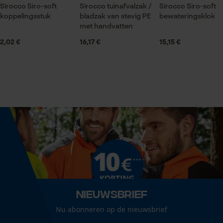
Sirocco Siro-soft
Sirocco tuinafvalzak /
Sirocco Siro-soft
koppelingsstuk
bladzak van stevig PE
bewateringsklok
Statistische Cookies
met handvatten
Grootte & afmetingen
2,02 €
16,17 €
15,15 €
Diameter aansluiting (inch)
3/4"
Econda Analytics
Diameter slang
Mouseflow Web Analytics Tool
19 mm
Fact-Finder Tracking
Diameter slang (inch)
Prestatie en functionele
3/4 in
Cookies
Nieuwsbrief
Technische specificaties
Nu abonneren op de nieuwsbrief
Loop54 Personalization
Type schroefdraad