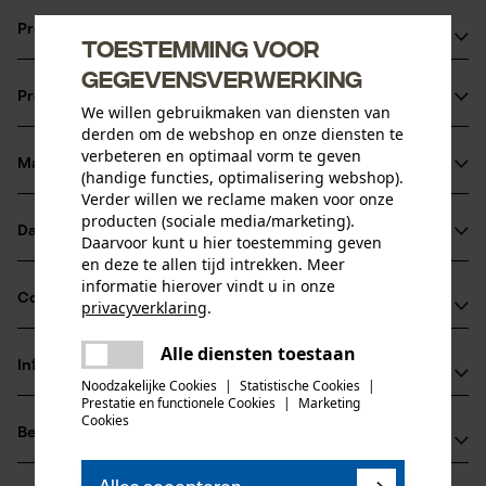
Productvoordelen
Toestemming voor
gegevensverwerking
Oppervlak met soft-grip slipvrije houvast
Productinformatie
Met grote opening
We willen gebruikmaken van diensten van
derden om de webshop en onze diensten te
verbeteren en optimaal vorm te geven
Materiaal & onderhoud
(handige functies, optimalisering webshop).
Productdetails
Verder willen we reclame maken voor onze
producten (sociale media/marketing).
Activiteitstype
Datasheets
Daarvoor kunt u hier toestemming geven
Materiaal
water geven, aansluiten
en deze te allen tijd intrekken. Meer
Productveiligheidsblad (PDF)
informatie hierover vindt u in onze
Hoofdmateriaal
Compatibiliteit
privacyverklaring
.
kunststof
Leeftijdsgroep
delen
volwassen
Alle diensten toestaan
Er is een fout opgetreden. Gelieve
Informatie van de fabrikant
delen
Compatibel met
het opnieuw te proberen.
Noodzakelijke Cookies
|
Statistische Cookies
|
Oppervlaktecoating
Prestatie en functionele Cookies
|
Marketing
Sirocco GmbH
mail
softgrip-coating
Cookies
Aantal delen
alle gangbare systemen
Beoordelingen
(0)
Müschenfeld 15
1 st.
47533 Kleve, Duitsland