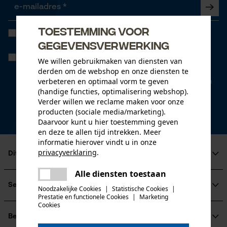
Toestemming voor
Ik heb de
Algemene voorwaarden inzake gegevensbescherming
gelezen en ga akkoord. *
gegevensverwerking
Wanneer u instemt met persoonlijke tracking kunnen we u via onze
We willen gebruikmaken van diensten van
newsletter individuele aanbiedingen doen. Uw gegevens worden
derden om de webshop en onze diensten te
niet gedeeld met derden. U kunt uw toestemming te allen tijde met
verbeteren en optimaal vorm te geven
een klik intrekken. Onderaan iedere newsletter vindt u daarvoor een
link.
(handige functies, optimalisering webshop).
Verder willen we reclame maken voor onze
* velden zijn verplicht
producten (sociale media/marketing).
Daarvoor kunt u hier toestemming geven
*** Inwisselbaar vanaf een goederenwaarde van 100,- €
en deze te allen tijd intrekken. Meer
informatie hierover vindt u in onze
privacyverklaring
.
Dit is KOX
delen
Alle diensten toestaan
Over ons
Er is een fout opgetreden. Gelieve
delen
Maatschappelijke betrokkenheid
Service
het opnieuw te proberen.
Noodzakelijke Cookies
|
Statistische Cookies
|
raadgever
Prestatie en functionele Cookies
|
Marketing
mail
Cookies
Veel gestelde vragen
KOX Harvester
KOX catalogus
Aanmelding nieuwsbrief
Betalingswijzen