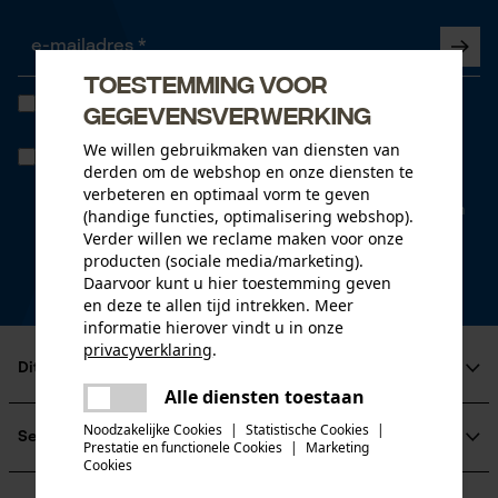
Toestemming voor
Ik heb de
Algemene voorwaarden inzake gegevensbescherming
gegevensverwerking
gelezen en ga akkoord. *
We willen gebruikmaken van diensten van
Wanneer u instemt met persoonlijke tracking kunnen we u via onze
derden om de webshop en onze diensten te
newsletter individuele aanbiedingen doen. Uw gegevens worden
niet gedeeld met derden. U kunt uw toestemming te allen tijde met
verbeteren en optimaal vorm te geven
een klik intrekken. Onderaan iedere newsletter vindt u daarvoor een
(handige functies, optimalisering webshop).
link.
Verder willen we reclame maken voor onze
producten (sociale media/marketing).
* velden zijn verplicht
Daarvoor kunt u hier toestemming geven
*** Inwisselbaar vanaf een goederenwaarde van 100,- €
en deze te allen tijd intrekken. Meer
informatie hierover vindt u in onze
privacyverklaring
.
Dit is KOX
delen
Alle diensten toestaan
Er is een fout opgetreden. Gelieve
Over ons
delen
het opnieuw te proberen.
Noodzakelijke Cookies
|
Statistische Cookies
|
Maatschappelijke betrokkenheid
Service
Prestatie en functionele Cookies
|
Marketing
mail
raadgever
Cookies
Veel gestelde vragen
KOX Harvester