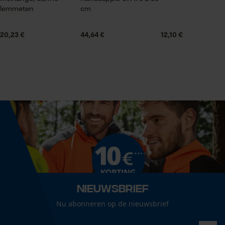
lemmeten
cm
Statistische Cookies
Seizoen
20,23 €
44,64 €
12,10 €
Product geschikt voor het hele jaar
Leveringsomvang
Econda Analytics
1 x Felco precisieschaar 420
Mouseflow Web Analytics Tool
Fact-Finder Tracking
Optiek/patroon
Tweekleurig
Prestatie en functionele
Cookies
Volume
448.2 cm³
Nieuwsbrief
Loop54 Personalization
Nu abonneren op de nieuwsbrief
Grootte & afmetingen
Gepersonaliseerde homepage