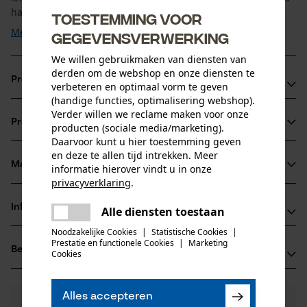
handgrepen met soft-touch oppervlak en geïntegreerde ...
Toestemming voor
Meer tonen
gegevensverwerking
We willen gebruikmaken van diensten van
derden om de webshop en onze diensten te
Productvoordelen
verbeteren en optimaal vorm te geven
(handige functies, optimalisering webshop).
Messen van roestvrij staal
Verder willen we reclame maken voor onze
Productinformatie
producten (sociale media/marketing).
Eenvoudig schoon te maken dankzij antikleeflaag
Daarvoor kunt u hier toestemming geven
Duurzame kwaliteit uit milieuvriendelijke productie
en deze te allen tijd intrekken. Meer
Materiaal & onderhoud
informatie hierover vindt u in onze
Productdetails
privacyverklaring
.
delen
Activiteitstype
Informatie van de fabrikant
Alle diensten toestaan
Er is een fout opgetreden. Gelieve
Materiaal
vormen, snijden
delen
het opnieuw te proberen.
Noodzakelijke Cookies
|
Statistische Cookies
|
FELCO EUROPE GmbH
Prestatie en functionele Cookies
|
Marketing
Hoofdmateriaal
mail
Beoordelingen
(0)
Ludwigsburger Strasse 71
Cookies
kunststof, edelstaal
Leeftijdsgroep
71691 Freiberg am Neckar, Duitsland
volwassen
E-mail: info@felco.eu
Alles accepteren
0
Nog vragen?
(0)
Website: -
Product aanbevelen