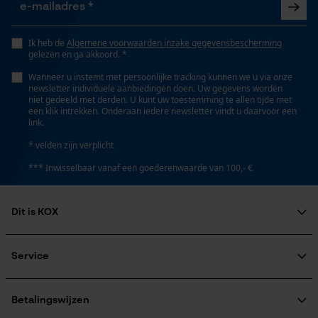
Opgeslagen winkelwagen
Lemmetlengte
35 mm
Persoonlijke begroeting
Ik heb de
Algemene voorwaarden inzake gegevensbescherming
gelezen en ga akkoord. *
Geo-IP en gebruikersdetectie
Wanneer u instemt met persoonlijke tracking kunnen we u via onze
YouTube-video's
newsletter individuele aanbiedingen doen. Uw gegevens worden
Technische specificaties
niet gedeeld met derden. U kunt uw toestemming te allen tijde met
Google Maps
een klik intrekken. Onderaan iedere newsletter vindt u daarvoor een
Type greep
link.
ergonomische handgreep
* velden zijn verplicht
Marketing Cookies
*** Inwisselbaar vanaf een goederenwaarde van 100,- €
Automatische kettingsmering
Nee
Dit is KOX
Google Global Site Tag
Over ons
Microsoft Advertising Universal
Eigenschap
Maatschappelijke betrokkenheid
Service
Event Tracking
gecoat, aan beide kanten te gebruiken, lange
raadgever
Veel gestelde vragen
Survicate
KOX Harvester
levensduur, goede grip, comfortabel, ergonomisch,
KOX catalogus
Aanmelding nieuwsbrief
Betalingswijzen
veelzijdig, handzaam, hygiënisch, licht, roestvrij,
Retourneren