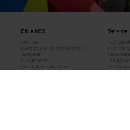
Dit is KOX
Service
Over ons
Veel geste
Maatschappelijke betrokkenheid
KOX catalo
raadgever
Retourner
KOX Harvester
Terugroepe
Aanmelding nieuwsbrief
Verzendkos
KOX internationaal
Contact
Deutschland
France
Contactfor
Österreich
Schweiz
Bestelform
Suisse
Belgique
Nieuwsbrie
België
Contract 