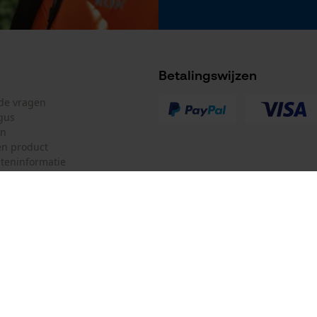
Betalingswijzen
lde vragen
gus
en
n product
teninformatie
mulier
Oregon Tool GmbH
ulier
KOX – Partners voor de Bosbouw 
f
Adres hoofdkantoor:
Lise-Meitner-Str. 4
herroepen
70736 Fellbach
Duitsland