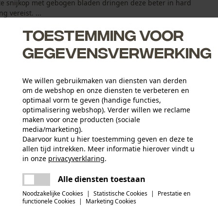
nte snijkop met gebogen bladen dringen deze beter in hard
g vereist. ...
Toestemming voor
gegevensverwerking
We willen gebruikmaken van diensten van derden
verschijnselen
om de webshop en onze diensten te verbeteren en
optimaal vorm te geven (handige functies,
optimalisering webshop). Verder willen we reclame
n de takkenschaar inhaken
maken voor onze producten (sociale
media/marketing).
Daarvoor kunt u hier toestemming geven en deze te
allen tijd intrekken. Meer informatie hierover vindt u
Leeftijdsgroep
in onze
privacyverklaring
.
volwassen
delen
Er is een fout opgetreden. Gelieve het
Alle diensten toestaan
opnieuw te proberen.
mail
Materiaal samenstelling
Noodzakelijke Cookies
|
Statistische Cookies
|
Prestatie en
Gehard stalen blad, aluminium handgrepen met
Applicaties
functionele Cookies
|
Marketing Cookies
Logoprint
poedercoating, rubberen schokdemperbuffer