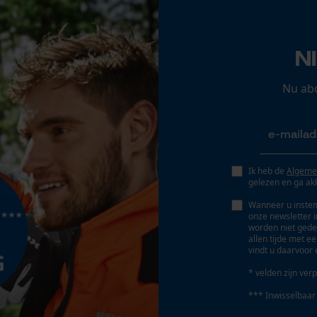
Opgeslagen winkelwagen
Persoonlijke begroeting
N
Geo-IP en gebruikersdetectie
YouTube-video's
Nu ab
Google Maps
Marketing Cookies
Ik heb de
Algeme
gelezen en ga ak
Wanneer u instem
onze newsletter 
worden niet gede
Google Global Site Tag
allen tijde met e
vindt u daarvoor 
Microsoft Advertising Universal Event
Tracking
* velden zijn verp
Survicate
*** Inwisselbaar