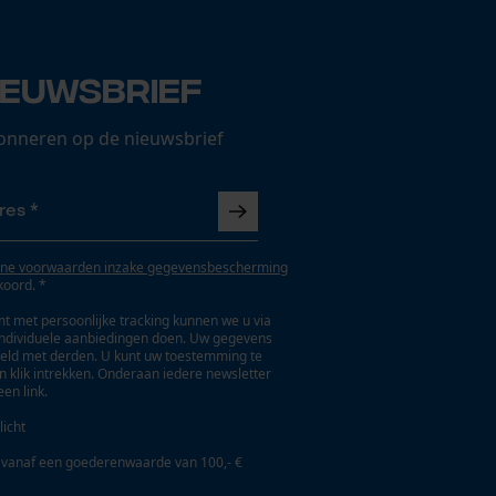
ieuwsbrief
onneren op de nieuwsbrief
ne voorwaarden inzake gegevensbescherming
koord. *
t met persoonlijke tracking kunnen we u via
individuele aanbiedingen doen. Uw gegevens
eld met derden. U kunt uw toestemming te
en klik intrekken. Onderaan iedere newsletter
een link.
licht
 vanaf een goederenwaarde van 100,- €