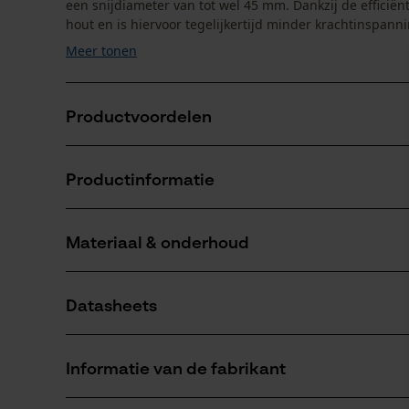
een snijdiameter van tot wel 45 mm. Dankzij de efficië
hout en is hiervoor tegelijkertijd minder krachtinspannin
Meer tonen
Productvoordelen
Rubberen schokdempers voorkomen vermoeidheids
Productinformatie
Nauwkeurige en duurzame snijprestaties
De grote gebogen snijkop zorgt ervoor dat takken i
Materiaal & onderhoud
Productdetails
Activiteitstype
Datasheets
snijden, boomverzorging
Materiaal
Productveiligheidsblad (PDF)
Hoofdmateriaal
Informatie van de fabrikant
staal
Aantal delen
1 st.