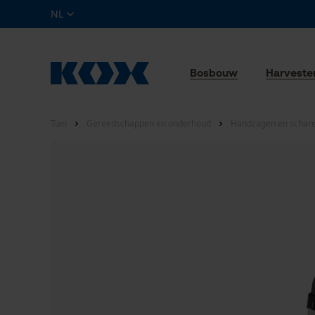
NL
Bosbouw
Harveste
Tuin
Gereedschappen en onderhoud
Handzagen en schar