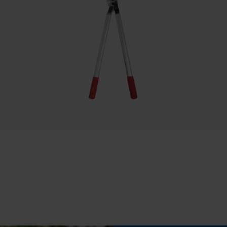
Fasewisselaar
Statistische Cookies
Nee
Gereedschapsloze kettingspanning
Econda Analytics
Nee
Mouseflow Web Analytics Tool
Fact-Finder Tracking
Prestatie en functionele Cookies
Accu/batterij inbegrepen
Loop54 Personalization
Oplaadbare batterij/batterijen niet inbegrepen in
de levering
Gepersonaliseerde homepage