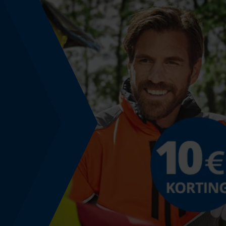
Powerbankfunctie
Nee
Model & collectie
Modelnaam
221-70