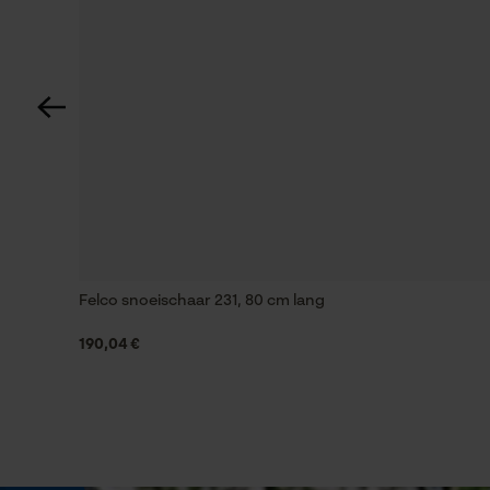
Versnipperfunctie
Nee
Schuine snede
Nee
Gereedschapsloze kettingwissel
Nee
Felco snoeischaar 231, 80 cm lang
190,04 €
Energie & vermogen
Accucapaciteitsaanduiding
Nee