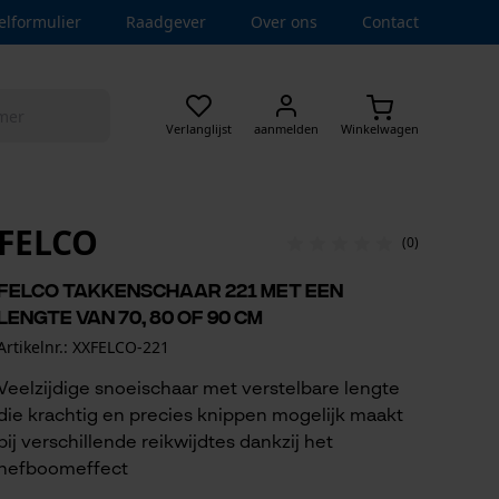
elformulier
Raadgever
Over ons
Contact
Verlanglijst
aanmelden
Winkelwagen
FELCO
(0)
Felco takkenschaar 221 met een
lengte van 70, 80 of 90 cm
Artikelnr.: XXFELCO-221
Veelzijdige snoeischaar met verstelbare lengte
die krachtig en precies knippen mogelijk maakt
bij verschillende reikwijdtes dankzij het
hefboomeffect