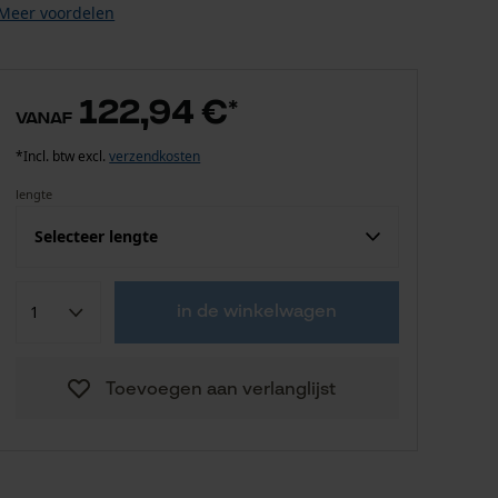
Meer voordelen
122,94 €
*
vanaf
*Incl. btw excl.
verzendkosten
lengte
Selecteer lengte
122,94 €
70.0 cm
in de winkelwagen
130,05 €
80.0 cm
Toevoegen aan verlanglijst
137,17 €
90.0 cm