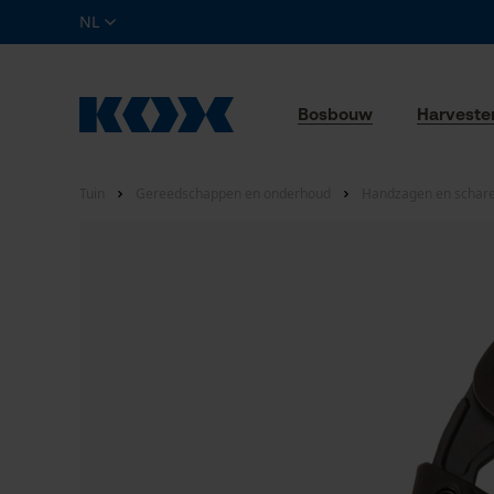
NL
Bosbouw
Harveste
Tuin
Gereedschappen en onderhoud
Handzagen en schar