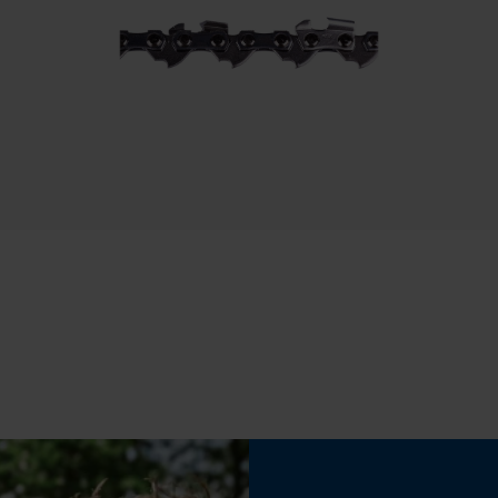
Statistische Cookies
Econda Analytics
Mouseflow Web Analytics Tool
Accu/batterij inbegrepen
Fact-Finder Tracking
Oplaadbare batterij/batterijen niet inbegrepen in
de levering
Prestatie en functionele Cookies
Loop54 Personalization
Gepersonaliseerde homepage
Opgeslagen winkelwagen