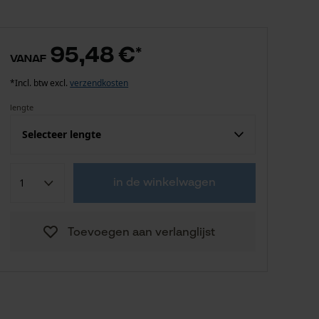
95,48 €
*
vanaf
*Incl. btw excl.
verzendkosten
lengte
Selecteer lengte
95,48 €
40.0 cm
in de winkelwagen
102,60 €
50.0 cm
Toevoegen aan verlanglijst
108,69 €
60.0 cm