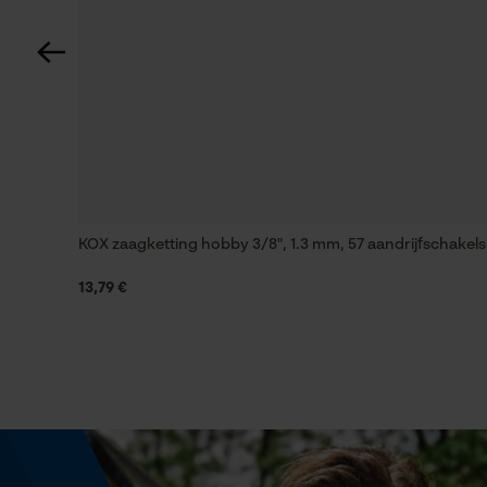
Gereedschapsloze kettingwissel
Nee
Energie & vermogen
Accucapaciteitsaanduiding
Nee
KOX zaagketting hobby 3/8", 1.3 mm, 57 aandrijfschakels
13,79 €
Powerbankfunctie
Nee
Model & collectie