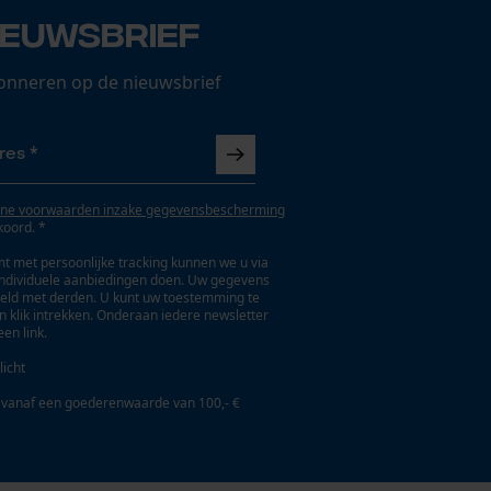
ieuwsbrief
onneren op de nieuwsbrief
ne voorwaarden inzake gegevensbescherming
koord. *
t met persoonlijke tracking kunnen we u via
individuele aanbiedingen doen. Uw gegevens
eld met derden. U kunt uw toestemming te
en klik intrekken. Onderaan iedere newsletter
een link.
licht
 vanaf een goederenwaarde van 100,- €