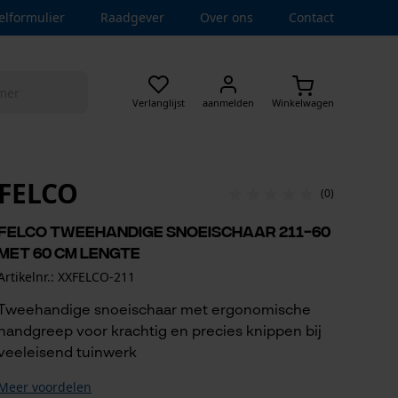
elformulier
Raadgever
Over ons
Contact
Verlanglijst
aanmelden
Winkelwagen
FELCO
(0)
Felco tweehandige snoeischaar 211-60
met 60 cm lengte
Artikelnr.: XXFELCO-211
Tweehandige snoeischaar met ergonomische
handgreep voor krachtig en precies knippen bij
veeleisend tuinwerk
Meer voordelen