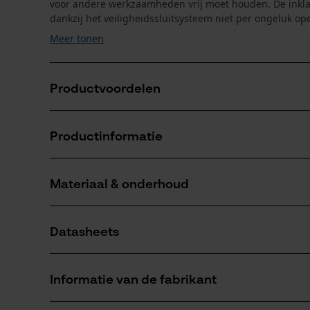
voor andere werkzaamheden vrij moet houden. De ink
dankzij het veiligheidssluitsysteem niet per ongeluk op
Meer tonen
Productvoordelen
Zeer compact en makkelijk te transporteren
Productinformatie
Geoptimaliseerde tandvorm zorgt voor probleemloos
Dankzij impulsgeharde bladen geen slijpen vereist
Materiaal & onderhoud
Productdetails
Activiteitstype
Datasheets
zagen
Materiaal
Productveiligheidsblad (PDF)
Bladmateriaal
Informatie van de fabrikant
staal
Aantal delen
1 st.