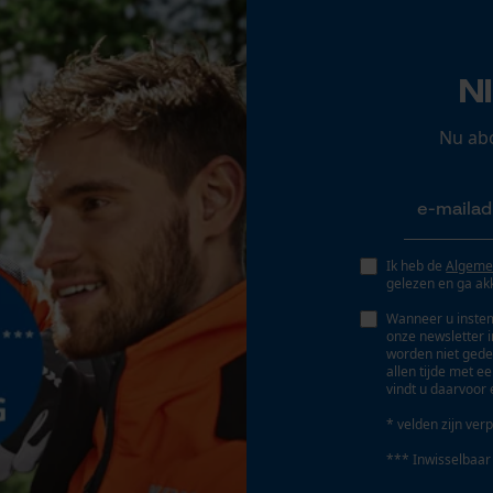
Opgeslagen winkelwagen
Persoonlijke begroeting
N
Geo-IP en gebruikersdetectie
YouTube-video's
Nu ab
Accu/batterij inbegrepen
Google Maps
Oplaadbare batterij/batterijen niet inbegrepen in
de levering
Marketing Cookies
Ik heb de
Algeme
gelezen en ga ak
Wanneer u instem
onze newsletter 
worden niet gede
Google Global Site Tag
allen tijde met e
vindt u daarvoor 
Microsoft Advertising Universal Event
Tracking
* velden zijn verp
Survicate
*** Inwisselbaar