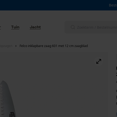
Best
r
Tuin
Jacht
oopzagen
Felco inklapbare zaag 601 met 12 cm zaagblad