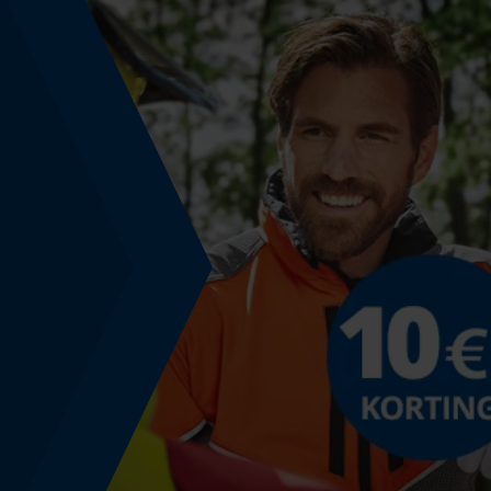
Nee
Energie & vermogen
Accucapaciteitsaanduiding
Nee
Powerbankfunctie
Nee
Gebruik & gebruiksaanwijzing
Bedieningstype
handmatige bediening