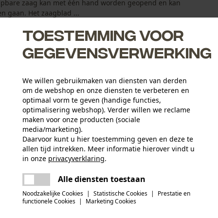
lapbare zaag kan met één hand worden geopend en kan
en gaan. Het zaagblad ...
Toestemming voor
gegevensverwerking
We willen gebruikmaken van diensten van derden
om de webshop en onze diensten te verbeteren en
 snijden en een optimale afvoer van het zaagsel
optimaal vorm te geven (handige functies,
optimalisering webshop). Verder willen we reclame
maken voor onze producten (sociale
media/marketing).
Daarvoor kunt u hier toestemming geven en deze te
allen tijd intrekken. Meer informatie hierover vindt u
Leeftijdsgroep
in onze
privacyverklaring
.
volwassen
delen
Er is een fout opgetreden. Gelieve het
Alle diensten toestaan
opnieuw te proberen.
mail
Hoofdmateriaal
Noodzakelijke Cookies
|
Statistische Cookies
|
Prestatie en
staal
Artikelgewicht
functionele Cookies
|
Marketing Cookies
194.0 g