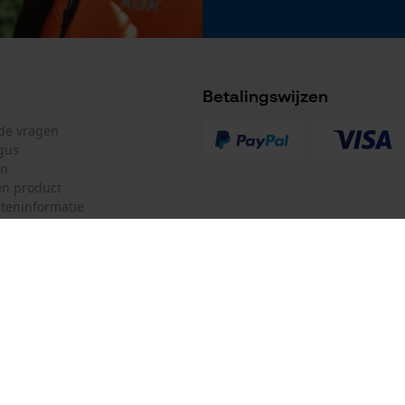
Betalingswijzen
lde vragen
gus
en
n product
teninformatie
mulier
Oregon Tool GmbH
ulier
KOX – Partners voor de Bosbouw 
f
Adres hoofdkantoor:
Lise-Meitner-Str. 4
herroepen
70736 Fellbach
Duitsland