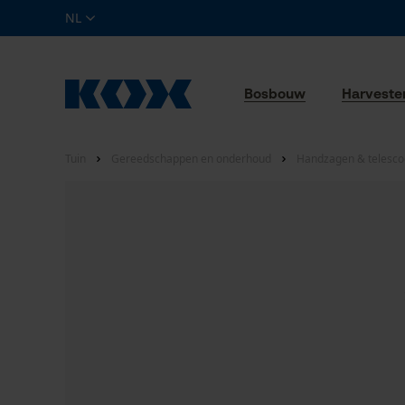
NL
Bosbouw
Harveste
Tuin
Gereedschappen en onderhoud
Handzagen & telesc