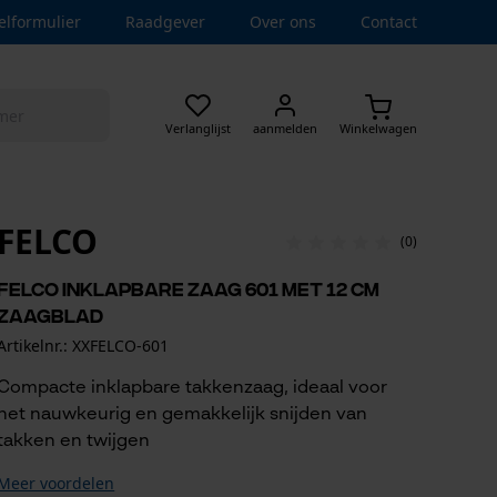
elformulier
Raadgever
Over ons
Contact
Verlanglijst
aanmelden
Winkelwagen
FELCO
(0)
Felco inklapbare zaag 601 met 12 cm
zaagblad
Artikelnr.: XXFELCO-601
Compacte inklapbare takkenzaag, ideaal voor
het nauwkeurig en gemakkelijk snijden van
takken en twijgen
Meer voordelen