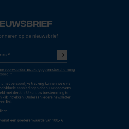
ieuwsbrief
onneren op de nieuwsbrief
ne voorwaarden inzake gegevensbescherming
koord. *
t met persoonlijke tracking kunnen we u via
individuele aanbiedingen doen. Uw gegevens
eld met derden. U kunt uw toestemming te
en klik intrekken. Onderaan iedere newsletter
een link.
licht
 vanaf een goederenwaarde van 100,- €