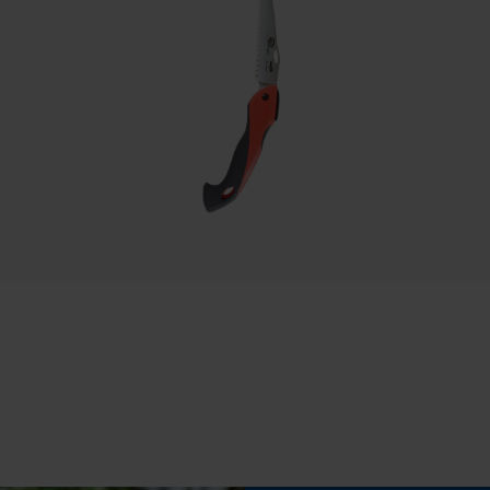
Automatische kettingsmering
p
Nee
Statistische Cookies
Eigenschappen blad
roestbestendig, gehard, lange levensduur
Econda Analytics
Mouseflow Web Analytics Tool
Fact-Finder Tracking
Fasewisselaar
Nee
Prestatie en functionele Cookies
Gereedschapsloze kettingspanning
Nee
Loop54 Personalization
Gepersonaliseerde homepage