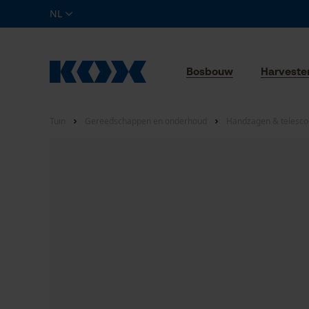
NL
Bosbouw
Harveste
Tuin
Gereedschappen en onderhoud
Handzagen & telesc