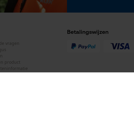
Betalingswijzen
lde vragen
gus
en
n product
teninformatie
mulier
Oregon Tool GmbH
ulier
KOX – Partners voor de Bosbouw 
f
Adres hoofdkantoor:
Lise-Meitner-Str. 4
herroepen
70736 Fellbach
Duitsland