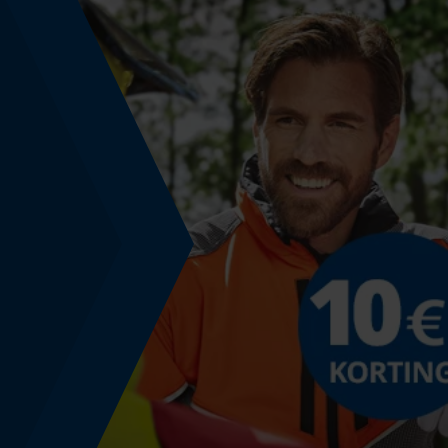
Nee
Energie & vermogen
Accucapaciteitsaanduiding
Nee
Powerbankfunctie
Nee
Gebruik & gebruiksaanwijzing
Bedieningstype
handmatige bediening