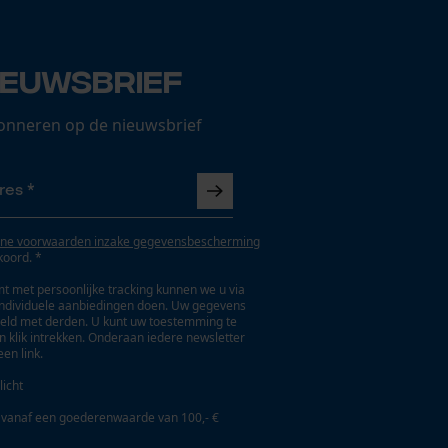
ieuwsbrief
onneren op de nieuwsbrief
ne voorwaarden inzake gegevensbescherming
koord. *
t met persoonlijke tracking kunnen we u via
individuele aanbiedingen doen. Uw gegevens
eld met derden. U kunt uw toestemming te
en klik intrekken. Onderaan iedere newsletter
een link.
licht
 vanaf een goederenwaarde van 100,- €