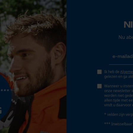
Opgeslagen winkelwagen
Persoonlijke begroeting
N
Geo-IP en gebruikersdetectie
YouTube-video's
Nu ab
Accu/batterij inbegrepen
Google Maps
Oplaadbare batterij/batterijen niet inbegrepen in
de levering
Marketing Cookies
Ik heb de
Algeme
gelezen en ga ak
Wanneer u instem
onze newsletter 
worden niet gede
Google Global Site Tag
allen tijde met e
vindt u daarvoor 
Microsoft Advertising Universal Event
Tracking
* velden zijn verp
Survicate
*** Inwisselbaar