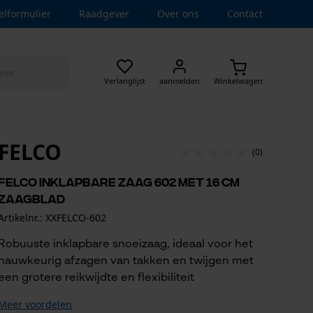
elformulier
Raadgever
Over ons
Contact
Verlanglijst
aanmelden
Winkelwagen
FELCO
(0)
Felco inklapbare zaag 602 met 16 cm
zaagblad
Artikelnr.: XXFELCO-602
Robuuste inklapbare snoeizaag, ideaal voor het
nauwkeurig afzagen van takken en twijgen met
een grotere reikwijdte en flexibiliteit
Meer voordelen