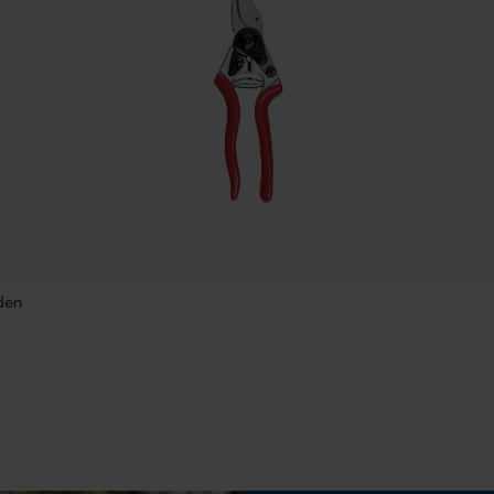
Automatische kettingsmering
p
Nee
Statistische Cookies
Eigenschappen blad
roestbestendig, gehard, lange levensduur
Econda Analytics
Mouseflow Web Analytics Tool
Fact-Finder Tracking
Fasewisselaar
Nee
den
Prestatie en functionele Cookies
Gereedschapsloze kettingspanning
Nee
Loop54 Personalization
Gepersonaliseerde homepage