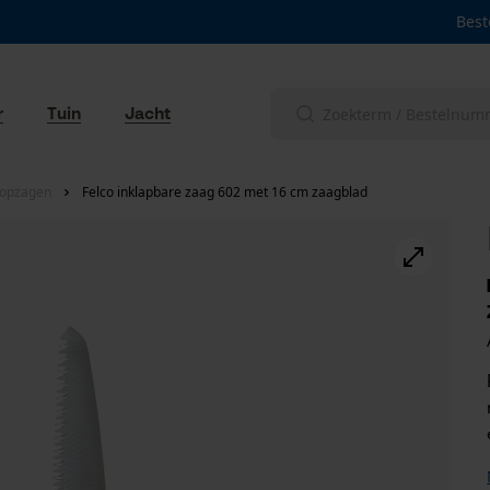
Best
r
Tuin
Jacht
oopzagen
Felco inklapbare zaag 602 met 16 cm zaagblad