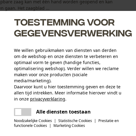
lapbare zaag kan met één hand worden geopend en kan
en gaan. Het zaagblad ...
Toestemming voor
gegevensverwerking
We willen gebruikmaken van diensten van derden
om de webshop en onze diensten te verbeteren en
 snijden en een optimale afvoer van het zaagsel
optimaal vorm te geven (handige functies,
optimalisering webshop). Verder willen we reclame
maken voor onze producten (sociale
media/marketing).
Daarvoor kunt u hier toestemming geven en deze te
allen tijd intrekken. Meer informatie hierover vindt u
Leeftijdsgroep
in onze
privacyverklaring
.
volwassen
delen
Er is een fout opgetreden. Gelieve het
Alle diensten toestaan
opnieuw te proberen.
mail
Hoofdmateriaal
Noodzakelijke Cookies
|
Statistische Cookies
|
Prestatie en
staal
Artikelgewicht
functionele Cookies
|
Marketing Cookies
212.0 g