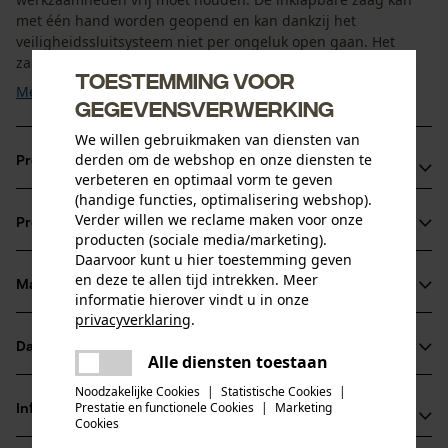
met één hand worden geopend en kan dankzij het
veiligheidssluitsysteem niet per ongeluk open gaan. Het
zaagblad is ...
Toestemming voor
Meer tonen
gegevensverwerking
We willen gebruikmaken van diensten van
derden om de webshop en onze diensten te
Productvoordelen
verbeteren en optimaal vorm te geven
(handige functies, optimalisering webshop).
Compact en makkelijk te transporteren
Verder willen we reclame maken voor onze
Productinformatie
Geoptimaliseerde tandvorm zorgt voor probleemloos
producten (sociale media/marketing).
snijden en een optimale afvoer van het zaagsel
Daarvoor kunt u hier toestemming geven
en deze te allen tijd intrekken. Meer
Dankzij impulsgeharde bladen geen slijpen vereist
Materiaal & onderhoud
informatie hierover vindt u in onze
Productdetails
privacyverklaring
.
Activiteitstype
delen
Datasheets
Alle diensten toestaan
Materiaal
zagen
Er is een fout opgetreden. Gelieve
delen
Productveiligheidsblad (PDF)
het opnieuw te proberen.
Noodzakelijke Cookies
|
Statistische Cookies
|
Bladmateriaal
Prestatie en functionele Cookies
|
Marketing
Informatie van de fabrikant
mail
Cookies
staal
Leeftijdsgroep