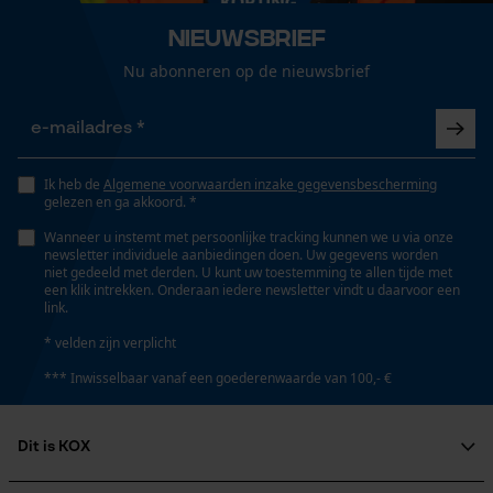
inklapbare handgreep, ergonomische handgreep
Loop54 Personalization
Nieuwsbrief
Gepersonaliseerde homepage
Nu abonneren op de nieuwsbrief
Opgeslagen winkelwagen
Automatische kettingsmering
Nee
Persoonlijke begroeting
Geo-IP en gebruikersdetectie
Ik heb de
Algemene voorwaarden inzake gegevensbescherming
YouTube-video's
Eigenschap
gelezen en ga akkoord. *
ergonomisch, eenvoudig in te stellen, compact, licht,
Google Maps
Wanneer u instemt met persoonlijke tracking kunnen we u via onze
opvouwbaar, gemakkelijk te openen
newsletter individuele aanbiedingen doen. Uw gegevens worden
niet gedeeld met derden. U kunt uw toestemming te allen tijde met
een klik intrekken. Onderaan iedere newsletter vindt u daarvoor een
link.
Marketing Cookies
Eigenschappen blad
roestbestendig, gehard, lange levensduur
* velden zijn verplicht
*** Inwisselbaar vanaf een goederenwaarde van 100,- €
Google Global Site Tag
Versnipperfunctie
Nee
Dit is KOX
Microsoft Advertising Universal
Event Tracking
Over ons