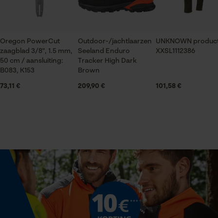
Econda Tag Manager
Leveringsomvang
1x Felco-zaag
Oregon PowerCut
Outdoor-/jachtlaarzen
UNKNOWN produc
Statistische Cookies
zaagblad 3/8", 1.5 mm,
Seeland Enduro
XXSL1112386
50 cm / aansluiting:
Tracker High Dark
Volume
B083, K153
Brown
39900 cm³
73,11 €
209,90 €
101,58 €
Econda Analytics
Mouseflow Web Analytics Tool
Grootte & afmetingen
Fact-Finder Tracking
Lengte opgevouwen
24 cm
Prestatie en functionele
Cookies
Technische specificaties
Type greep