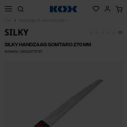
Tuin
Handzagen & telescoopzagen
SILKY
(0)
Silky handzaag Gomtaro 270 mm
Artikelnr.: XXSILKY70181