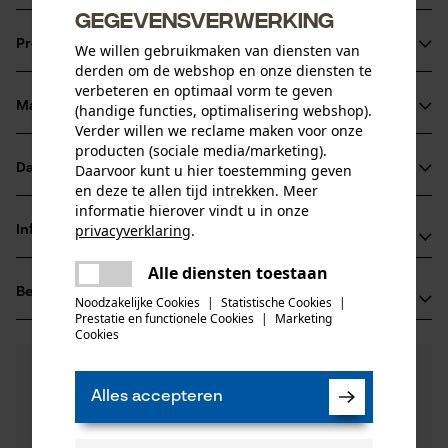
gegevensverwerking
Met geharde tanden
Productinformatie
We willen gebruikmaken van diensten van
Tandbreedte: 3, 75 mm
derden om de webshop en onze diensten te
Zeer goede snoeizaag
verbeteren en optimaal vorm te geven
Materiaal & onderhoud
(handige functies, optimalisering webshop).
Productdetails
Verder willen we reclame maken voor onze
producten (sociale media/marketing).
Activiteitstype
Daarvoor kunt u hier toestemming geven
Datasheets
Materiaal
zagen
en deze te allen tijd intrekken. Meer
Productveiligheidsblad (PDF)
informatie hierover vindt u in onze
Bladmateriaal
privacyverklaring
.
Informatie van de fabrikant
staal
delen
Leeftijdsgroep
Alle diensten toestaan
Er is een fout opgetreden. Gelieve
Fabrikant
volwassen
delen
Beoordelingen
(0)
Silky Europe
het opnieuw te proberen.
Noodzakelijke Cookies
|
Statistische Cookies
|
Hoofdmateriaal
Prestatie en functionele Cookies
|
Marketing
Spectrum 38
mail
Cookies
staal
4706 NM Roosendaal, Nederland
Aantal delen
E-mail: support@silky-europe.com
0
Nog vragen?
(0)
1 st.
Product aanbevelen
Onze experts staan graag voor u klaar!
Website: -
Alles accepteren
Een vraag
Materiaal greep
Tel.: + 31 1655 32 99 2
Filteren op aantal sterren
stellen
rubber
Artikelgewicht