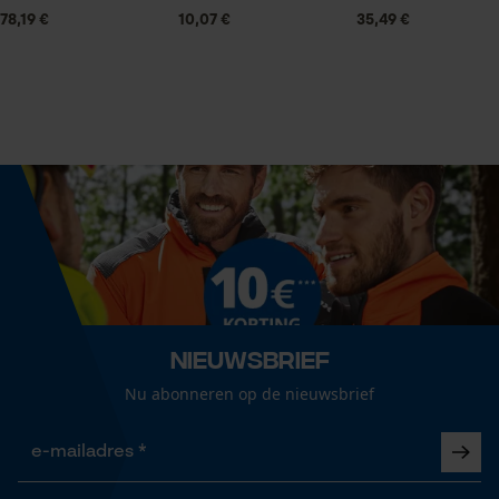
Statistische Cookies
78,19 €
10,07 €
35,49 €
Technische specificaties
Type greep
Econda Analytics
pistoolgreep
Mouseflow Web Analytics Tool
Fact-Finder Tracking
Automatische kettingsmering
Nee
Prestatie en functionele
Cookies
Eigenschappen blad
dun, hard
Nieuwsbrief
Nu abonneren op de nieuwsbrief
Loop54 Personalization
Versnipperfunctie
Gepersonaliseerde homepage
Nee
Opgeslagen winkelwagen