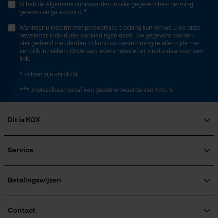
Ik heb de
Algemene voorwaarden inzake gegevensbescherming
Persoonlijke begroeting
gelezen en ga akkoord. *
Fasewisselaar
Geo-IP en gebruikersdetectie
Nee
Wanneer u instemt met persoonlijke tracking kunnen we u via onze
newsletter individuele aanbiedingen doen. Uw gegevens worden
YouTube-video's
niet gedeeld met derden. U kunt uw toestemming te allen tijde met
een klik intrekken. Onderaan iedere newsletter vindt u daarvoor een
Google Maps
link.
Schuine snede
Nee
* velden zijn verplicht
*** Inwisselbaar vanaf een goederenwaarde van 100,- €
Marketing Cookies
Gereedschapsloze kettingspanning
Nee
Dit is KOX
Over ons
Google Global Site Tag
Maatschappelijke betrokkenheid
Service
Gereedschapsloze kettingwissel
Microsoft Advertising Universal
raadgever
Event Tracking
Nee
Veel gestelde vragen
KOX Harvester
Survicate
KOX catalogus
Aanmelding nieuwsbrief
Betalingswijzen
Retourneren
Terugroepen product
Energie & vermogen
Verzendkosteninformatie
Contact