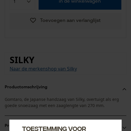
in de winkelwagen
Toevoegen aan verlanglijst
SILKY
Naar de merkenshop van Silky
Productomschrijving
Gomtaro, de Japanse handzaag van Silky, overtuigt als erg
goede snoeizaag met een zaaglengte van 270 mm.
Productvoordelen
Toestemming voor