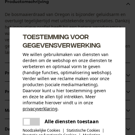
Productomschrijving
De bosmaaierdraad van Oregon is bijzonder geluidsarm en
overtuigt tegelijkertijd met uitstekende snijprestaties. Dankzij
het innovatieve profiel heeft hij een betere aerodynamica,
wat minder vibraties en daardoor ook minder lawaai
Toestemming voor
veroorzaakt. Bovendien zorgt het aerodynamisch
gegevensverwerking
geoptimaliseerde profiel voor een brandstofbesparing en een
langere gebruiksduur van de accu.
We willen gebruikmaken van diensten van
derden om de webshop en onze diensten te
verbeteren en optimaal vorm te geven
(handige functies, optimalisering webshop).
Productvoordelen
Verder willen we reclame maken voor onze
producten (sociale media/marketing).
Bijzonder geluidsarm
Daarvoor kunt u hier toestemming geven
Productinformatie
Betere aerodynamica
en deze te allen tijd intrekken. Meer
informatie hierover vindt u in onze
Verlengde gebruiksduur van de accu
privacyverklaring
.
Materiaal & onderhoud
Productdetails
delen
Alle diensten toestaan
Er is een fout opgetreden. Gelieve
delen
Activiteitstype
het opnieuw te proberen.
Datasheets
Noodzakelijke Cookies
|
Statistische Cookies
|
Materiaal
snijden, maaien, tuinonderhoud