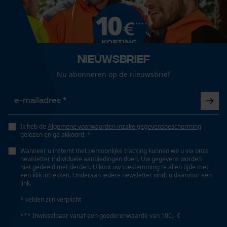
Versnipperfunctie
Nee
Loop54 Personalization
Gepersonaliseerde homepage
Fasewisselaar
Nieuwsbrief
Opgeslagen winkelwagen
Nee
Nu abonneren op de nieuwsbrief
Persoonlijke begroeting
Geo-IP en gebruikersdetectie
Schuine snede
YouTube-video's
Nee
Google Maps
Ik heb de
Algemene voorwaarden inzake gegevensbescherming
gelezen en ga akkoord. *
Gereedschapsloze kettingspanning
Wanneer u instemt met persoonlijke tracking kunnen we u via onze
newsletter individuele aanbiedingen doen. Uw gegevens worden
Nee
Marketing Cookies
niet gedeeld met derden. U kunt uw toestemming te allen tijde met
een klik intrekken. Onderaan iedere newsletter vindt u daarvoor een
link.
Gereedschapsloze kettingwissel
* velden zijn verplicht
Nee
Google Global Site Tag
*** Inwisselbaar vanaf een goederenwaarde van 100,- €