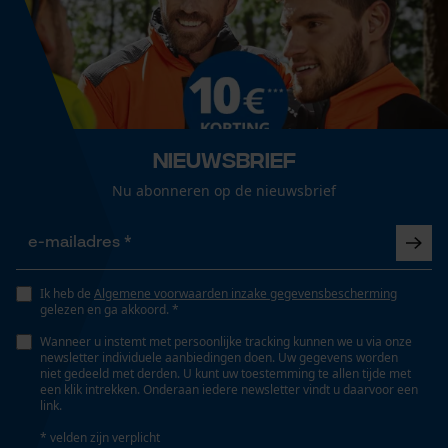
Versnipperfunctie
Nee
Loop54 Personalization
Gepersonaliseerde homepage
Opgeslagen winkelwagen
Fasewisselaar
Nee
Nieuwsbrief
Persoonlijke begroeting
Nu abonneren op de nieuwsbrief
Geo-IP en gebruikersdetectie
YouTube-video's
Schuine snede
Nee
Google Maps
Ik heb de
Algemene voorwaarden inzake gegevensbescherming
gelezen en ga akkoord. *
Gereedschapsloze kettingspanning
Marketing Cookies
Nee
Wanneer u instemt met persoonlijke tracking kunnen we u via onze
newsletter individuele aanbiedingen doen. Uw gegevens worden
niet gedeeld met derden. U kunt uw toestemming te allen tijde met
een klik intrekken. Onderaan iedere newsletter vindt u daarvoor een
link.
Gereedschapsloze kettingwissel
Nee
Google Global Site Tag
* velden zijn verplicht