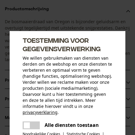
Productomschrijving
De bosmaaierdraad van Oregon is bijzonder geluidsarm en
overtuigt tegelijkertijd met uitstekende snijprestaties. Dankzij
het innovatieve profiel heeft hij een betere aerodynamica,
Toestemming voor
wat minder vibraties en daardoor ook minder lawaai
veroorzaakt. Bovendien zorgt het aerodynamisch
gegevensverwerking
geoptimaliseerde profiel voor een brandstofbesparing en een
We willen gebruikmaken van diensten van
langere gebruiksduur van de accu.
derden om de webshop en onze diensten te
verbeteren en optimaal vorm te geven
(handige functies, optimalisering webshop).
Productvoordelen
Verder willen we reclame maken voor onze
producten (sociale media/marketing).
Daarvoor kunt u hier toestemming geven
Bijzonder geluidsarm
Productinformatie
en deze te allen tijd intrekken. Meer
Betere aerodynamica
informatie hierover vindt u in onze
Verlengde gebruiksduur van de accu
privacyverklaring
.
Materiaal & onderhoud
delen
Productdetails
Alle diensten toestaan
Er is een fout opgetreden. Gelieve
delen
het opnieuw te proberen.
Noodzakelijke Cookies
|
Statistische Cookies
|
Activiteitstype