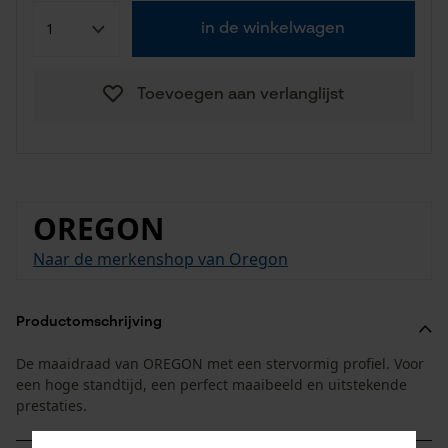
in de winkelwagen
Toevoegen aan verlanglijst
OREGON
Naar de merkenshop van Oregon
Productomschrijving
De maaidraad van OREGON met een stervormig profiel. Voor
een hoge standtijd, een perfect maaibeeld en uitstekende
prestaties.