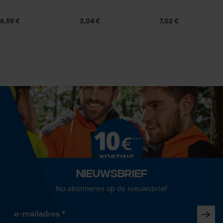
18.65 in³
Statistische Cookies
6,59 €
3,04 €
7,02 €
Technische specificaties
Automatische kettingsmering
Econda Analytics
Nee
Mouseflow Web Analytics Tool
Fact-Finder Tracking
Eigenschap
snel, schoon, veerkrachtig, lange levensduur
Prestatie en functionele
Cookies
Draaddikte
1.6 mm
Nieuwsbrief
Nu abonneren op de nieuwsbrief
Loop54 Personalization
Versnipperfunctie
Gepersonaliseerde homepage
Nee