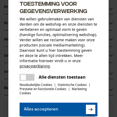
Toestemming voor
Productvoordelen
gegevensverwerking
We willen gebruikmaken van diensten van
Geïntegreerde aluminiumdeeltjes verhogen het geleidend
Productinformatie
derden om de webshop en onze diensten te
vermogen
verbeteren en optimaal vorm te geven
Uitstekend bestand tegen breuk bij het oog.
(handige functies, optimalisering webshop).
Draden in stervorm met 5 kanten zorgen voor een snelle,
Verder willen we reclame maken voor onze
Materiaal & onderhoud
Productdetails
producten (sociale media/marketing).
zuivere en professionele snede
Daarvoor kunt u hier toestemming geven
Activiteitstype
en deze te allen tijd intrekken. Meer
Datasheets
Materiaal
snijden, maaien, tuinonderhoud
informatie hierover vindt u in onze
privacyverklaring
.
Productveiligheidsblad (PDF)
Hoofdmateriaal
delen
Informatie van de fabrikant
kunststof
Alle diensten toestaan
Er is een fout opgetreden. Gelieve
Leeftijdsgroep
delen
Fabrikant
het opnieuw te proberen.
volwassen
Noodzakelijke Cookies
|
Statistische Cookies
|
Beoordelingen
(0)
Oregon Tool, Inc.
Prestatie en functionele Cookies
|
Marketing
mail
Cookies
Materiaaldikte
4909 SE International Way
1.6 mm
97222 Portland, Verenigde Staten van Amerika
Aantal delen
E-mail: info@kox.eu
0
Nog vragen?
(0)
1 st.
Product aanbevelen
Alles accepteren
Onze experts staan graag voor u klaar!
Website: -