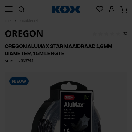
Tuin
Maaidraad
OREGON
(0)
Oregon AluMax Star maaidraad 1,6 mm
diameter, 15 m lengte
Artikelnr.: 533745
NIEUW