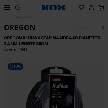
Tuin
Maaidraad
OREGON
(0)
Oregon AluMax Star maaidraad Diameter
2,4 mm, Lengte 360 m
Artikelnr.: 110985
NIEUW