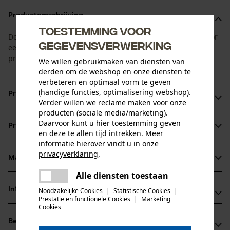
Productomschrijving
Toestemming voor
De maaidraad van OREGON met een stervormig profiel. Voor
gegevensverwerking
een hoge standtijd, een perfect maaibeeld en uitstekende
prestaties.
We willen gebruikmaken van diensten van
derden om de webshop en onze diensten te
verbeteren en optimaal vorm te geven
(handige functies, optimalisering webshop).
Productvoordelen
Verder willen we reclame maken voor onze
producten (sociale media/marketing).
Geïntegreerde aluminiumdeeltjes verhogen het geleidend
Daarvoor kunt u hier toestemming geven
Productinformatie
vermogen
en deze te allen tijd intrekken. Meer
informatie hierover vindt u in onze
Uitstekend bestand tegen breuk bij het oog.
privacyverklaring
.
Draden in stervorm met 5 kanten zorgen voor een snelle,
Materiaal & onderhoud
Productdetails
delen
zuivere en professionele snede
Alle diensten toestaan
Er is een fout opgetreden. Gelieve
delen
Activiteitstype
het opnieuw te proberen.
Informatie van de fabrikant
Noodzakelijke Cookies
|
Statistische Cookies
|
Materiaal
snijden, maaien, tuinonderhoud
Prestatie en functionele Cookies
|
Marketing
mail
Cookies
Fabrikant
Hoofdmateriaal
Beoordelingen
(0)
Oregon Tool, Inc.
kunststof