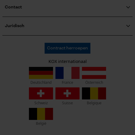
Nieuwsbrief
Gepersonaliseerde homepage
Fasewisselaar
Nu abonneren op de nieuwsbrief
Nee
Opgeslagen winkelwagen
Persoonlijke begroeting
Geo-IP en gebruikersdetectie
Schuine snede
Nee
Ik heb de
Algemene voorwaarden inzake gegevensbescherming
YouTube-video's
gelezen en ga akkoord. *
Google Maps
Wanneer u instemt met persoonlijke tracking kunnen we u via onze
Gereedschapsloze kettingspanning
newsletter individuele aanbiedingen doen. Uw gegevens worden
niet gedeeld met derden. U kunt uw toestemming te allen tijde met
Nee
een klik intrekken. Onderaan iedere newsletter vindt u daarvoor een
link.
Marketing Cookies
* velden zijn verplicht
Gereedschapsloze kettingwissel
*** Inwisselbaar vanaf een goederenwaarde van 100,- €
Nee
Google Global Site Tag
Dit is KOX
Microsoft Advertising Universal
Event Tracking
Energie & vermogen
Over ons
Survicate