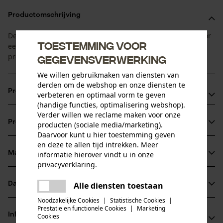
Productomschrijving
De maaidraad van OREGON met een stervormig profiel. Voor
Toestemming voor
een hoge standtijd, een perfect maaibeeld en uitstekende
prestaties.
gegevensverwerking
We willen gebruikmaken van diensten van
derden om de webshop en onze diensten te
Productvoordelen
verbeteren en optimaal vorm te geven
(handige functies, optimalisering webshop).
Geïntegreerde aluminiumdeeltjes verhogen het geleidend
Verder willen we reclame maken voor onze
Productinformatie
producten (sociale media/marketing).
vermogen
Daarvoor kunt u hier toestemming geven
Uitstekend bestand tegen breuk bij het oog.
en deze te allen tijd intrekken. Meer
Draden in stervorm met 5 kanten zorgen voor een snelle,
Materiaal & onderhoud
informatie hierover vindt u in onze
Productdetails
privacyverklaring
.
zuivere en professionele snede
delen
Activiteitstype
Datasheets
Alle diensten toestaan
Er is een fout opgetreden. Gelieve
Materiaal
snijden, maaien, tuinonderhoud
delen
het opnieuw te proberen.
Noodzakelijke Cookies
|
Statistische Cookies
|
Gegevensblad fabrikant (PDF)
Prestatie en functionele Cookies
|
Marketing
Hoofdmateriaal
mail
Informatie van de fabrikant
Cookies
kunststof