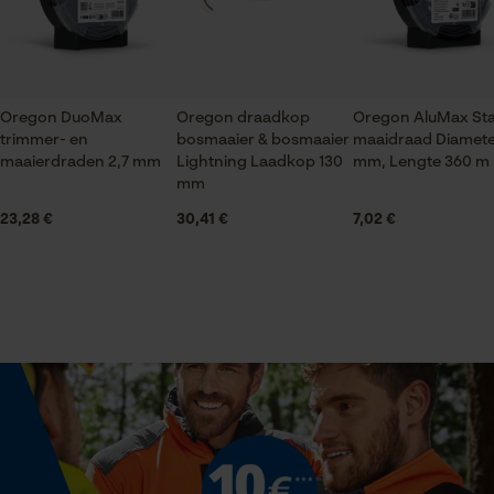
per e-mail op info-nl@kox.eu.
Econda Tag Manager
Optiek/patroon
Unikleur
Statistische Cookies
Oregon DuoMax
Oregon draadkop
Oregon AluMax St
trimmer- en
bosmaaier & bosmaaier
maaidraad Diamete
maaierdraden 2,7 mm
Lightning Laadkop 130
mm, Lengte 360 m
Technische specificaties
mm
Automatische kettingsmering
23,28 €
30,41 €
7,02 €
Nee
Econda Analytics
Mouseflow Web Analytics Tool
Fact-Finder Tracking
Eigenschap
veerkrachtig, krachtig, lange levensduur
Prestatie en functionele
Versnipperfunctie
Cookies
Nee