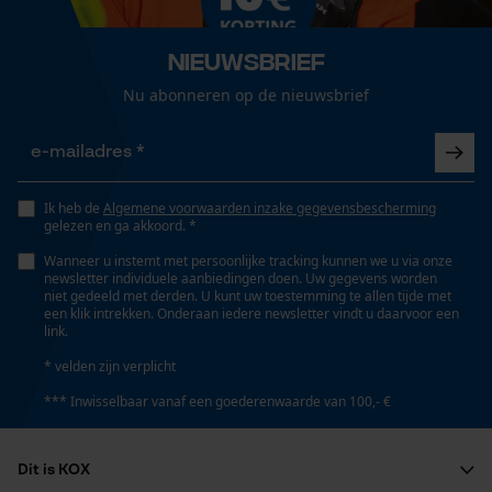
Loop54 Personalization
Fasewisselaar
Nee
Nieuwsbrief
Gepersonaliseerde homepage
Opgeslagen winkelwagen
Nu abonneren op de nieuwsbrief
Persoonlijke begroeting
Schuine snede
Nee
Geo-IP en gebruikersdetectie
YouTube-video's
Ik heb de
Algemene voorwaarden inzake gegevensbescherming
gelezen en ga akkoord. *
Gereedschapsloze kettingspanning
Google Maps
Nee
Wanneer u instemt met persoonlijke tracking kunnen we u via onze
newsletter individuele aanbiedingen doen. Uw gegevens worden
niet gedeeld met derden. U kunt uw toestemming te allen tijde met
een klik intrekken. Onderaan iedere newsletter vindt u daarvoor een
Marketing Cookies
link.
Gereedschapsloze kettingwissel
Nee
* velden zijn verplicht
*** Inwisselbaar vanaf een goederenwaarde van 100,- €
Google Global Site Tag
Energie & vermogen
Microsoft Advertising Universal
Dit is KOX
Event Tracking