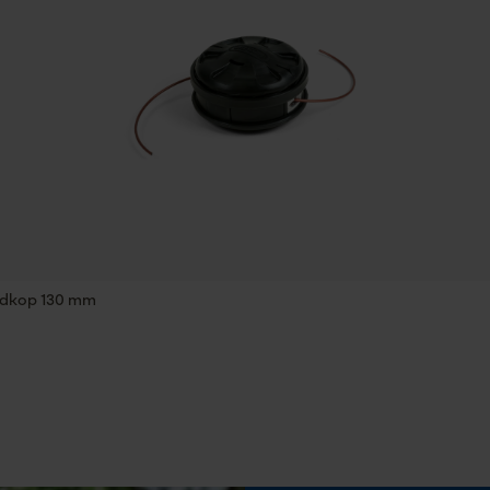
Versnipperfunctie
Statistische Cookies
Nee
Schuine snede
Econda Analytics
Nee
Mouseflow Web Analytics Tool
Fact-Finder Tracking
Gereedschapsloze kettingwissel
Nee
adkop 130 mm
Prestatie en functionele Cookies
Accu/batterij inbegrepen
Loop54 Personalization
Oplaadbare batterij/batterijen niet inbegrepen in
de levering
Gepersonaliseerde homepage