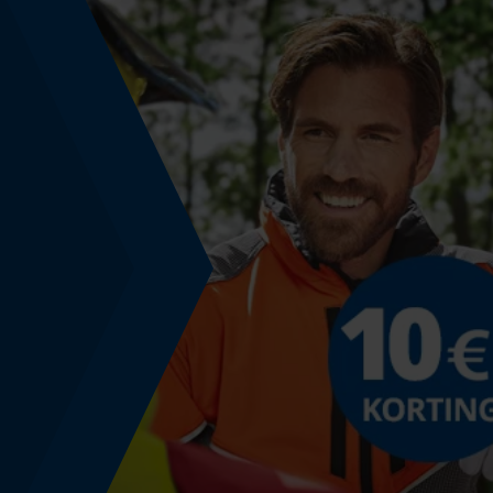
Powerbankfunctie
Nee
Model & collectie
Modelnaam
Lightning Load
Montage & bevestiging
Bevestigingstype
Schroeven