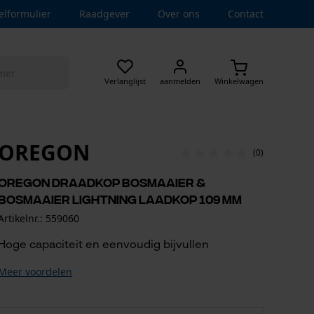
elformulier
Raadgever
Over ons
Contact
Verlanglijst
aanmelden
Winkelwagen
OREGON
(0)
Oregon draadkop bosmaaier &
bosmaaier Lightning Laadkop 109 mm
Artikelnr.: 559060
Hoge capaciteit en eenvoudig bijvullen
Meer voordelen