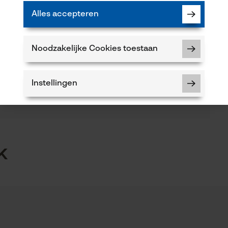
Alles accepteren
(0)
Seizoen
Product geschikt voor het hele jaar
Noodzakelijke Cookies toestaan
Product aanbevelen
Instellingen
Volume
233.83 in³
5
Noodzakelijke Cookies
k
Snijsysteemtype
Controleer instelling van cookies
met draad
 of gebreken opmerkt, aarzel dan niet om contact
Session ID
 66 of per e-mail op info-nl@kox.eu.
De keuze voor gegevensverwerking
opslaan
Eigenschap
hoge belastbaarheid, robuust, lange levensduur
Econda Tag Manager