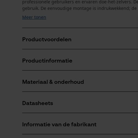
professionele gebruikers en ervaren doe-het-zelvers. D
gebruik. De eenvoudige montage is indrukwekkend; de s
Meer tonen
Productvoordelen
Inclusief adapter voor eenvoudige montage zonde
Productinformatie
De draadkop kan in minder dan 30 seconden worde
Hoog duurzame draadkop
Materiaal & onderhoud
Productdetails
Leeftijdsgroep
Datasheets
volwassen
Materiaal
Productveiligheidsblad (PDF)
Hoofdmateriaal
Informatie van de fabrikant
kunststof
Sluitingstype
Schroefsluiting