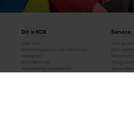
Productetikettering
EAN
5400182965572
Dit is KOX
Service
Over ons
Veel geste
Maatschappelijke betrokkenheid
KOX catalo
raadgever
Retourner
KOX Harvester
Terugroepe
Aanmelding nieuwsbrief
Verzendkos
KOX internationaal
Contact
Deutschland
France
Contactfor
Österreich
Schweiz
Bestelform
Suisse
Belgique
Nieuwsbrie
België
Contract 