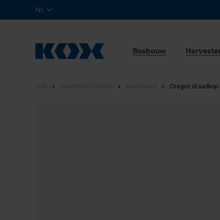
NL
Bosbouw
Harveste
Tuin
Draden en messen
Maaidraad
Oregon draadkop 