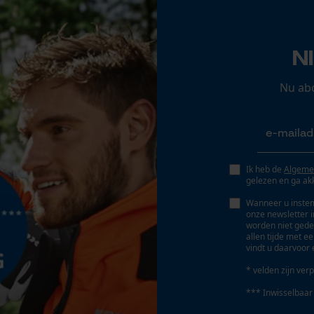
Opgeslagen winkelwagen
Persoonlijke begroeting
N
Geo-IP en gebruikersdetectie
YouTube-video's
Nu ab
Google Maps
Marketing Cookies
Ik heb de
Algeme
gelezen en ga ak
Wanneer u instem
onze newsletter 
worden niet gede
Google Global Site Tag
allen tijde met e
vindt u daarvoor 
Microsoft Advertising Universal Event
Tracking
* velden zijn verp
Survicate
*** Inwisselbaar