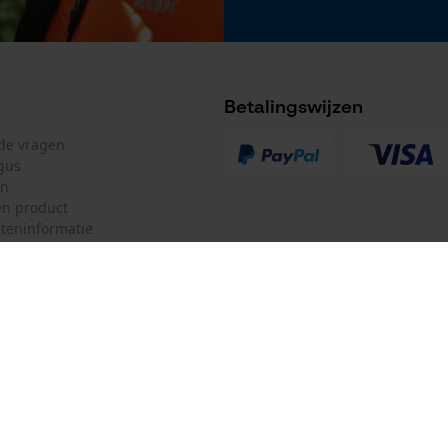
Betalingswijzen
lde vragen
gus
en
n product
teninformatie
mulier
Oregon Tool GmbH
ulier
KOX – Partners voor de Bosbouw 
f
Adres hoofdkantoor:
Lise-Meitner-Str. 4
herroepen
70736 Fellbach
Duitsland