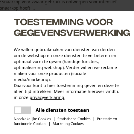
e snaarkop voor zwaar gebruik is ontworpen voor intensief
naarkop hoeft ...
Toestemming voor
gegevensverwerking
We willen gebruikmaken van diensten van derden
r demontage van de draadkop
om de webshop en onze diensten te verbeteren en
n herladen met nieuw schroefdraad
optimaal vorm te geven (handige functies,
optimalisering webshop). Verder willen we reclame
maken voor onze producten (sociale
media/marketing).
Daarvoor kunt u hier toestemming geven en deze te
allen tijd intrekken. Meer informatie hierover vindt u
Aantal delen
in onze
privacyverklaring
.
1 st.
delen
Er is een fout opgetreden. Gelieve het
Alle diensten toestaan
opnieuw te proberen.
mail
Noodzakelijke Cookies
|
Statistische Cookies
|
Prestatie en
Artikelgewicht
functionele Cookies
|
Marketing Cookies
453.59 g