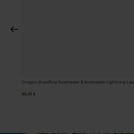
Schroefdraadtype
M
Fasewisselaar
Nee
Gereedschapsloze kettingspanning
Nee
Oregon draadkop bosmaaier & bosmaaier Lightning La
30,41 €
Energie & vermogen
Accucapaciteitsaanduiding
Nee