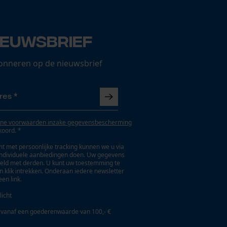
ieuwsbrief
onneren op de nieuwsbrief
ne voorwaarden inzake gegevensbescherming
koord. *
t met persoonlijke tracking kunnen we u via
individuele aanbiedingen doen. Uw gegevens
eld met derden. U kunt uw toestemming te
en klik intrekken. Onderaan iedere newsletter
een link.
licht
 vanaf een goederenwaarde van 100,- €