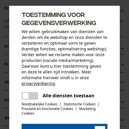
Productomschrijving
Toestemming voor
OREGON vrij snijdende schroefdraad met rechthoekig profiel
gegevensverwerking
met hoge prestaties voor veeleisende toepassingen.
We willen gebruikmaken van diensten van
derden om de webshop en onze diensten te
verbeteren en optimaal vorm te geven
Productvoordelen
(handige functies, optimalisering webshop).
Verder willen we reclame maken voor onze
Soepel als een touwtje maar scherp als een mes
producten (sociale media/marketing).
Productinformatie
Daarvoor kunt u hier toestemming geven
Knipt door dichte begroeiing zoals braamstruiken
en deze te allen tijd intrekken. Meer
Soepeler dan bosmaaimessen
informatie hierover vindt u in onze
Materiaal & onderhoud
privacyverklaring
.
Productdetails
delen
Alle diensten toestaan
Er is een fout opgetreden. Gelieve
Activiteitstype
delen
Informatie van de fabrikant
het opnieuw te proberen.
Noodzakelijke Cookies
|
Statistische Cookies
|
Materiaal
snijden, maaien, tuinonderhoud
Prestatie en functionele Cookies
|
Marketing
mail
Fabrikant
Cookies
Hoofdmateriaal
Beoordelingen
(0)
Oregon Tool, Inc.
kunststof
Leeftijdsgroep
4909 SE International Way