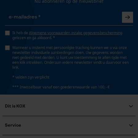
Nu abonneren op de nieuwsbrief
Gepersonaliseerde homepage
Fasewisselaar
Opgeslagen winkelwagen
Nee
Persoonlijke begroeting
Ik heb de
Algemene voorwaarden inzake gegevensbescherming
Geo-IP en gebruikersdetectie
Schuine snede
gelezen en ga akkoord. *
YouTube-video's
Nee
Wanneer u instemt met persoonlijke tracking kunnen we u via onze
newsletter individuele aanbiedingen doen. Uw gegevens worden
Google Maps
niet gedeeld met derden. U kunt uw toestemming te allen tijde met
een klik intrekken. Onderaan iedere newsletter vindt u daarvoor een
Gereedschapsloze kettingspanning
link.
Nee
Marketing Cookies
* velden zijn verplicht
*** Inwisselbaar vanaf een goederenwaarde van 100,- €
Gereedschapsloze kettingwissel
Nee
Dit is KOX
Google Global Site Tag
Microsoft Advertising Universal
Over ons
Event Tracking
Maatschappelijke betrokkenheid
Service
Energie & vermogen
Survicate
raadgever