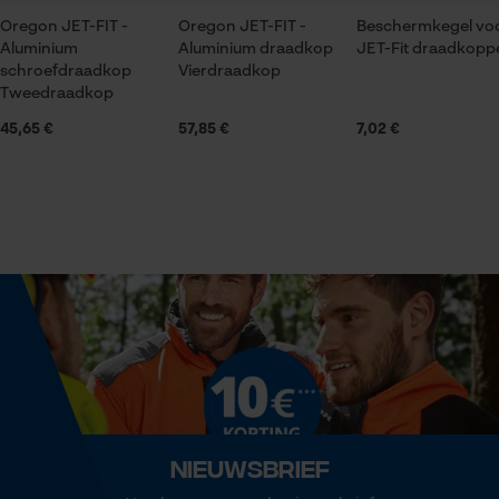
Oregon JET-FIT -
Oregon JET-FIT -
Beschermkegel vo
Optiek/patroon
Aluminium
Aluminium draadkop
JET-Fit draadkopp
Unikleur
Statistische Cookies
schroefdraadkop
Vierdraadkop
Tweedraadkop
45,65 €
57,85 €
7,02 €
Technische specificaties
Automatische kettingsmering
Econda Analytics
Nee
Mouseflow Web Analytics Tool
Fact-Finder Tracking
Eigenschap
scherp, aerodynamisch, effectief, flexibel, stil,
krachtig, veilig
Prestatie en functionele
Cookies
Versnipperfunctie
Nee
Nieuwsbrief
Loop54 Personalization