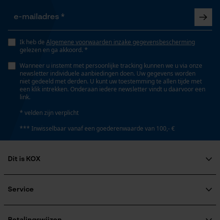
Gepersonaliseerde homepage
Energie & vermogen
Opgeslagen winkelwagen
Persoonlijke begroeting
Accucapaciteitsaanduiding
Ik heb de
Algemene voorwaarden inzake gegevensbescherming
Nee
Geo-IP en gebruikersdetectie
gelezen en ga akkoord. *
YouTube-video's
Wanneer u instemt met persoonlijke tracking kunnen we u via onze
newsletter individuele aanbiedingen doen. Uw gegevens worden
Accu/batterij inbegrepen
Google Maps
niet gedeeld met derden. U kunt uw toestemming te allen tijde met
Oplaadbare batterij/batterijen niet inbegrepen in de
een klik intrekken. Onderaan iedere newsletter vindt u daarvoor een
link.
levering
* velden zijn verplicht
Marketing Cookies
*** Inwisselbaar vanaf een goederenwaarde van 100,- €
Powerbankfunctie
Nee
Dit is KOX
Google Global Site Tag
Over ons
Microsoft Advertising Universal
Model & collectie
Event Tracking
Maatschappelijke betrokkenheid
Service
raadgever
Survicate
Modelnaam
Veel gestelde vragen
KOX Harvester
Yellow Roundline