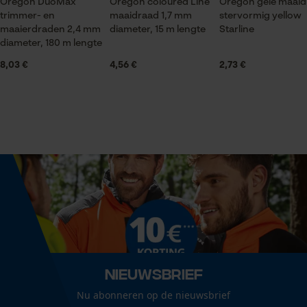
Oregon DuoMax
Oregon coloured Line
Oregon gele maaid
Nee
trimmer- en
maaidraad 1,7 mm
stervormig yellow
maaierdraden 2,4 mm
diameter, 15 m lengte
Starline
Statistische Cookies
diameter, 180 m lengte
Fasewisselaar
8,03 €
4,56 €
2,73 €
Nee
Econda Analytics
Schuine snede
Mouseflow Web Analytics Tool
Nee
Fact-Finder Tracking
Gereedschapsloze kettingspanning
Nee
Prestatie en functionele
Cookies
Gereedschapsloze kettingwissel
Nee
Nieuwsbrief
Loop54 Personalization
Nu abonneren op de nieuwsbrief