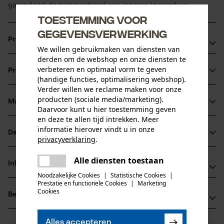
garandeert de trimmerdraad een langere levensduur.
Toestemming voor
gegevensverwerking
Productvoordelen
We willen gebruikmaken van diensten van
derden om de webshop en onze diensten te
Trimmerlijn in professionele kwaliteit
verbeteren en optimaal vorm te geven
Productinformatie
Uitstekende snijresultaten met de vrij snijdende draad
(handige functies, optimalisering webshop).
Uitstekende snijresultaten met de vrij snijdende draad
Verder willen we reclame maken voor onze
producten (sociale media/marketing).
Materiaal & onderhoud
Productdetails
Daarvoor kunt u hier toestemming geven
en deze te allen tijd intrekken. Meer
informatie hierover vindt u in onze
Activiteitstype
Datasheets
privacyverklaring
.
Materiaal
snijden, maaien, tuinonderhoud
delen
Gegevensblad fabrikant (PDF)
Alle diensten toestaan
Hoofdmateriaal
Er is een fout opgetreden. Gelieve
Informatie van de fabrikant
delen
nylon
het opnieuw te proberen.
Noodzakelijke Cookies
|
Statistische Cookies
|
Leeftijdsgroep
Prestatie en functionele Cookies
|
Marketing
Fabrikant
volwassen
mail
Cookies
Beoordelingen
(0)
Oregon Tool, Inc.
Materiaal samenstelling
4909 SE International Way
100% nylon
97222 Portland, Verenigde Staten van Amerika
Aantal delen
Alles accepteren