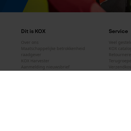
Dit is KOX
Service
Over ons
Veel geste
Maatschappelijke betrokkenheid
KOX catalo
raadgever
Retourner
KOX Harvester
Terugroepe
Aanmelding nieuwsbrief
Verzendkos
KOX internationaal
Contact
Deutschland
France
Contactfor
Österreich
Schweiz
Bestelform
Suisse
Belgique
Nieuwsbrie
België
Contract 