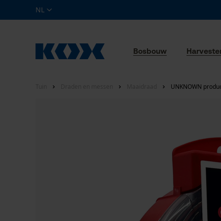
NL
Bosbouw
Harveste
Tuin
Draden en messen
Maaidraad
UNKNOWN produc