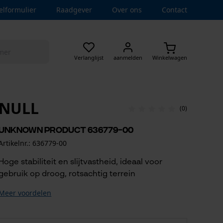
elformulier
Raadgever
Over ons
Contact
Verlanglijst
aanmelden
Winkelwagen
NULL
(0)
UNKNOWN product 636779-00
Artikelnr.: 636779-00
Hoge stabiliteit en slijtvastheid, ideaal voor
gebruik op droog, rotsachtig terrein
Meer voordelen