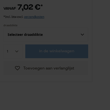
7,02 €
*
vanaf
*Incl. btw excl.
verzendkosten
draaddikte
Selecteer draaddikte
7,02 €
2 mm
in de winkelwagen
8,03 €
2.4 mm
Toevoegen aan verlanglijst
18,20 €
2.7 mm
13,12 €
3 mm
19,21 €
3.5 mm