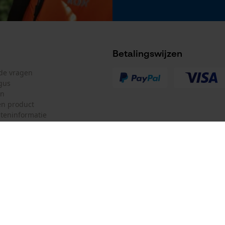
Betalingswijzen
lde vragen
gus
en
n product
teninformatie
mulier
Oregon Tool GmbH
ulier
KOX – Partners voor de Bosbouw 
f
Adres hoofdkantoor:
Lise-Meitner-Str. 4
herroepen
70736 Fellbach
Duitsland