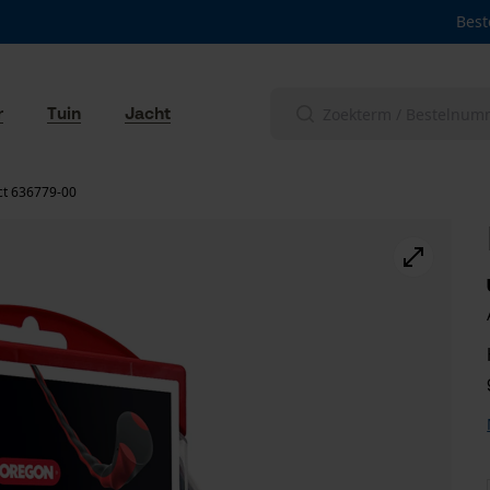
Best
r
Tuin
Jacht
t 636779-00