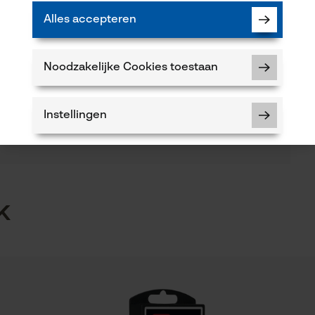
gemeenten, Tuin- en landschapsarchitectuur
Alles accepteren
(0)
Noodzakelijke Cookies toestaan
Product aanbevelen
Instellingen
Versnipperfunctie
5
Nee
Noodzakelijke Cookies
k
Schuine snede
Controleer instelling van cookies
Nee
 of gebreken opmerkt, aarzel dan niet om contact
Session ID
 66 of per e-mail op info-nl@kox.eu.
De keuze voor gegevensverwerking
opslaan
Gereedschapsloze kettingwissel
Nee
Econda Tag Manager