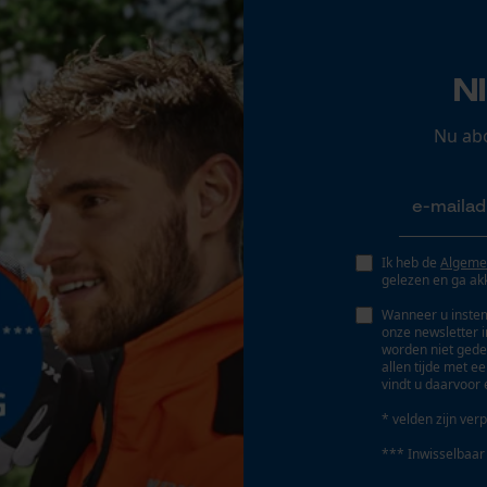
Opgeslagen winkelwagen
Persoonlijke begroeting
N
Geo-IP en gebruikersdetectie
YouTube-video's
Nu ab
Google Maps
Marketing Cookies
Ik heb de
Algeme
gelezen en ga ak
Wanneer u instem
onze newsletter 
worden niet gede
Google Global Site Tag
allen tijde met e
vindt u daarvoor 
Microsoft Advertising Universal Event
Tracking
* velden zijn verp
Survicate
*** Inwisselbaar