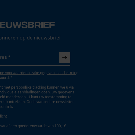
ieuwsbrief
onneren op de nieuwsbrief
ne voorwaarden inzake gegevensbescherming
koord. *
t met persoonlijke tracking kunnen we u via
individuele aanbiedingen doen. Uw gegevens
eld met derden. U kunt uw toestemming te
en klik intrekken. Onderaan iedere newsletter
een link.
licht
 vanaf een goederenwaarde van 100,- €