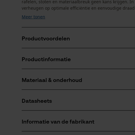
rafelen, stoten en materiaalbreuk geen kans krijgen. I
verheugen op optimale efficiëntie en eenvoudige draadg
Meer tonen
Productvoordelen
Gemakkelijk maaien van dicht struikgewas in ruw, dr
Productinformatie
Resistent en schokabsorberend dankzij hoogwaard
Eenvoudige draadgeleiding en zeer efficiënt werke
Materiaal & onderhoud
Productdetails
Activiteitstype
Datasheets
snijden, maaien, tuinonderhoud
Materiaal
Productveiligheidsblad (PDF)
Hoofdmateriaal
Informatie van de fabrikant
kunststof
Aantal delen
1 st.