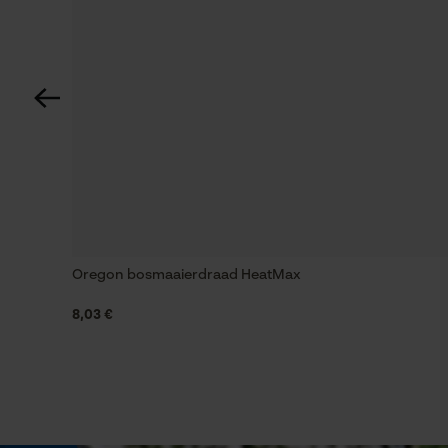
Energie & vermogen
Accucapaciteitsaanduiding
Nee
Powerbankfunctie
Nee
Oregon bosmaaierdraad HeatMax
8,03 €
Model & collectie
Modelnaam
Terramax