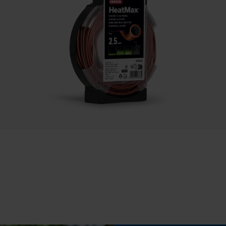
Statistische Cookies
Accu/batterij inbegrepen
Oplaadbare batterij/batterijen niet inbegrepen in
de levering
Econda Analytics
Mouseflow Web Analytics Tool
Fact-Finder Tracking
Prestatie en functionele Cookies
Loop54 Personalization
Gepersonaliseerde homepage