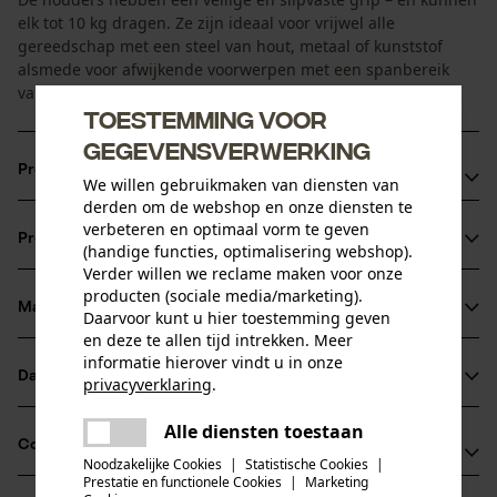
elk tot 10 kg dragen. Ze zijn ideaal voor vrijwel alle
gereedschap met een steel van hout, metaal of kunststof
alsmede voor afwijkende voorwerpen met een spanbereik
van 0 tot 50 mm.
Toestemming voor
gegevensverwerking
Productvoordelen
We willen gebruikmaken van diensten van
derden om de webshop en onze diensten te
Praktisch en ruimtebesparend opbergen van uw
verbeteren en optimaal vorm te geven
Productinformatie
apparatuur
(handige functies, optimalisering webshop).
Verder willen we reclame maken voor onze
Flexibel systeem
producten (sociale media/marketing).
Geschikt voor zware voorwerpen
Materiaal & onderhoud
Daarvoor kunt u hier toestemming geven
Productdetails
en deze te allen tijd intrekken. Meer
informatie hierover vindt u in onze
Activiteitstype
Datasheets
privacyverklaring
.
Materiaal
bewaren
delen
Productveiligheidsblad (PDF)
Alle diensten toestaan
Er is een fout opgetreden. Gelieve
Hoofdmateriaal
Compatibiliteit
delen
het opnieuw te proberen.
aluminium
Noodzakelijke Cookies
|
Statistische Cookies
|
Leeftijdsgroep
Gebruiksaanwijzing (PDF)
Prestatie en functionele Cookies
|
Marketing
mail
volwassen