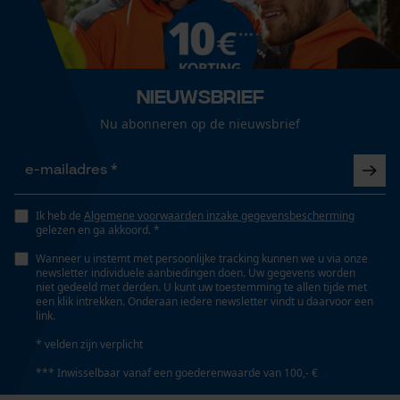
1040.0 mm
Loop54 Personalization
Gepersonaliseerde homepage
Technische specificaties
Opgeslagen winkelwagen
Nieuwsbrief
Persoonlijke begroeting
Nu abonneren op de nieuwsbrief
Automatische kettingsmering
Nee
Geo-IP en gebruikersdetectie
YouTube-video's
Google Maps
Eigenschap
Ik heb de
Algemene voorwaarden inzake gegevensbescherming
flexibel, ruimtebesparend
gelezen en ga akkoord. *
Wanneer u instemt met persoonlijke tracking kunnen we u via onze
newsletter individuele aanbiedingen doen. Uw gegevens worden
Marketing Cookies
niet gedeeld met derden. U kunt uw toestemming te allen tijde met
Versnipperfunctie
een klik intrekken. Onderaan iedere newsletter vindt u daarvoor een
Nee
link.
* velden zijn verplicht
Google Global Site Tag
*** Inwisselbaar vanaf een goederenwaarde van 100,- €
Fasewisselaar
Microsoft Advertising Universal
Nee