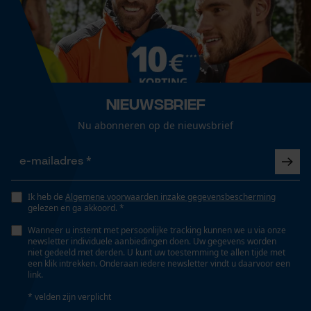
hoogwaardig, robuust, handzaam, waterafstotend,
lange levensduur
Loop54 Personalization
Gepersonaliseerde homepage
Versnipperfunctie
Opgeslagen winkelwagen
Nee
Persoonlijke begroeting
Nieuwsbrief
Geo-IP en gebruikersdetectie
Nu abonneren op de nieuwsbrief
Fasewisselaar
YouTube-video's
Nee
Google Maps
Ik heb de
Algemene voorwaarden inzake gegevensbescherming
Schuine snede
gelezen en ga akkoord. *
Nee
Marketing Cookies
Wanneer u instemt met persoonlijke tracking kunnen we u via onze
newsletter individuele aanbiedingen doen. Uw gegevens worden
niet gedeeld met derden. U kunt uw toestemming te allen tijde met
een klik intrekken. Onderaan iedere newsletter vindt u daarvoor een
Gereedschapsloze kettingspanning
link.
Nee
Google Global Site Tag
* velden zijn verplicht
Microsoft Advertising Universal