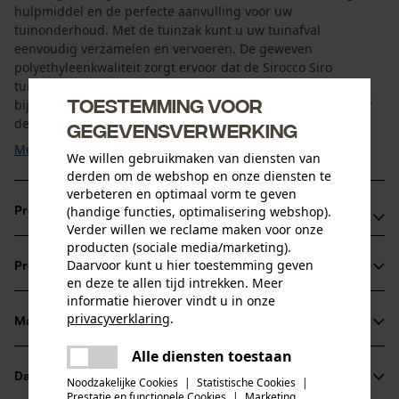
hulpmiddel en de perfecte aanvulling voor uw
tuinonderhoud. Met de tuinzak kunt u uw tuinafval
eenvoudig verzamelen en vervoeren. De geweven
polyethyleenkwaliteit zorgt ervoor dat de Sirocco Siro
tuinafvalzak zeer slijtvast, waterbestendig en daardoor
Toestemming voor
bijzonder duurzaam is. Bovendien kan de bladerenzak door
de stabilisatiering ...
gegevensverwerking
Meer tonen
We willen gebruikmaken van diensten van
derden om de webshop en onze diensten te
verbeteren en optimaal vorm te geven
(handige functies, optimalisering webshop).
Productvoordelen
Verder willen we reclame maken voor onze
producten (sociale media/marketing).
Handige draaglussen rechts en links van de tuinafvalzak
Daarvoor kunt u hier toestemming geven
Productinformatie
maken het vervoeren en legen van de bladerenzak
en deze te allen tijd intrekken. Meer
eenvoudiger
informatie hierover vindt u in onze
privacyverklaring
.
Tuinafvalzak met grote inhoud biedt voldoende ruimte
Materiaal & onderhoud
Productdetails
delen
voor uw snoeiafval/tuinafval
Alle diensten toestaan
Er is een fout opgetreden. Gelieve
Activiteitstype
delen
Datasheets
het opnieuw te proberen.
Noodzakelijke Cookies
|
Statistische Cookies
|
Materiaal
verwijderen, composteren, verzamelen, vervoeren
Prestatie en functionele Cookies
|
Marketing