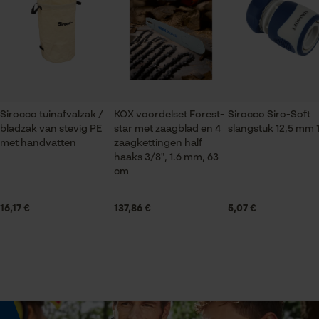
Bouw- en bouwmaterialenindustrie, Tuin- en
gegevensverwerking opslaan
landschapsarchitectuur, Landbouw
Econda Tag Manager
Seizoen
Product geschikt voor het hele jaar
Statistische Cookies
Sirocco tuinafvalzak /
KOX voordelset Forest-
Sirocco Siro-Soft
bladzak van stevig PE
star met zaagblad en 4
slangstuk 12,5 mm 
Optiek/patroon
met handvatten
zaagkettingen half
Unikleur
haaks 3/8", 1.6 mm, 63
cm
Econda Analytics
Mouseflow Web Analytics Tool
16,17 €
137,86 €
5,07 €
Technische specificaties
Fact-Finder Tracking
Automatische kettingsmering
Nee
Prestatie en functionele
Cookies
Eigenschap