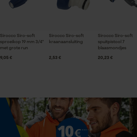
Artikelgewicht
2540.0 g
Econda Tag Manager
Branche
Statistische Cookies
Sirocco Siro-soft
Bouw- en bouwmaterialenindustrie, Tuin- en
Sirocco Siro-soft
Sirocco Siro-soft
sproeikop 19 mm 3/4"
kraanaansluiting
spuitpistool 7
landschapsarchitectuur, Landbouw
met grote run
blaasmondjes
9,05 €
2,53 €
20,23 €
Leveringsomvang
Econda Analytics
1x soakerslang
Mouseflow Web Analytics Tool
Fact-Finder Tracking
Optiek/patroon
Unikleur
Prestatie en functionele
Cookies
Volume
19872 cm³