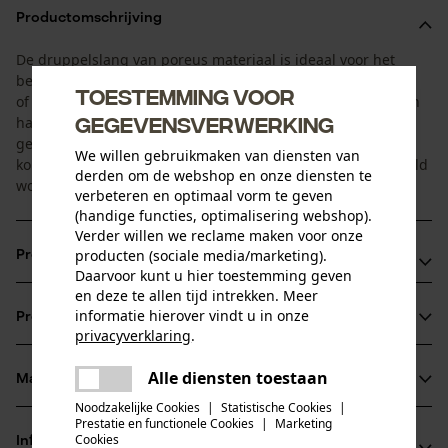
Productomschrijving
De druppelslang van poreus materiaal is ideaal voor het
bewateren van borders, bloem- en groentebedden – buiten
Toestemming voor
of in de kas. Ideaal voor het opkweken van jonge planten en
gegevensverwerking
hagen. Het water druppelt uit de slang en waarborgt zo de
geleidelijke bewatering. Met behulp van de meegeleverde
We willen gebruikmaken van diensten van
koppelstukken kunnen diverse slangen aan elkaar gekoppeld
derden om de webshop en onze diensten te
worden om ook grotere percelen te bewateren.
verbeteren en optimaal vorm te geven
(handige functies, optimalisering webshop).
Verder willen we reclame maken voor onze
producten (sociale media/marketing).
Productvoordelen
Daarvoor kunt u hier toestemming geven
en deze te allen tijd intrekken. Meer
Geleidelijke bewatering
informatie hierover vindt u in onze
Productinformatie
Kan desgewenst ook onder de grond worden aangelegd
privacyverklaring
.
Ook ideaal ook voor grotere percelen
delen
Alle diensten toestaan
Er is een fout opgetreden. Gelieve
Materiaal & onderhoud
Productdetails
delen
het opnieuw te proberen.
Noodzakelijke Cookies
|
Statistische Cookies
|
Prestatie en functionele Cookies
|
Marketing
mail
Activiteitstype
Cookies
Informatie van de fabrikant