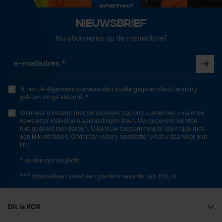
Loop54 Personalization
Nieuwsbrief
Grootte & afmetingen
Gepersonaliseerde homepage
Nu abonneren op de nieuwsbrief
Opgeslagen winkelwagen
Diameter slang
12.5 mm
Persoonlijke begroeting
Geo-IP en gebruikersdetectie
Ik heb de
Algemene voorwaarden inzake gegevensbescherming
YouTube-video's
Slanglengte
gelezen en ga akkoord. *
25 m
Google Maps
Wanneer u instemt met persoonlijke tracking kunnen we u via onze
newsletter individuele aanbiedingen doen. Uw gegevens worden
niet gedeeld met derden. U kunt uw toestemming te allen tijde met
een klik intrekken. Onderaan iedere newsletter vindt u daarvoor een
link.
Technische specificaties
Marketing Cookies
* velden zijn verplicht
Automatische kettingsmering
*** Inwisselbaar vanaf een goederenwaarde van 100,- €
Nee
Google Global Site Tag
Dit is KOX
Microsoft Advertising Universal
Eigenschap
Event Tracking