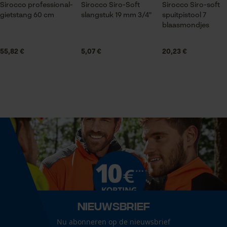
Sirocco professional-
Diameter slang (inch)
Sirocco Siro-Soft
Sirocco Siro-soft
gietstang 60 cm
slangstuk 19 mm 3/4"
spuitpistool 7
0.5 in
Statistische Cookies
blaasmondjes
55,82 €
5,07 €
20,23 €
Technische specificaties
Automatische kettingsmering
Econda Analytics
Nee
Mouseflow Web Analytics Tool
Fact-Finder Tracking
Versnipperfunctie
Nee
Prestatie en functionele
Cookies
Fasewisselaar
Nee
Nieuwsbrief
Loop54 Personalization
Schuine snede
Nu abonneren op de nieuwsbrief