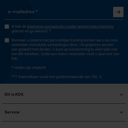
Gepersonaliseerde homepage
Nee
Opgeslagen winkelwagen
Persoonlijke begroeting
Gereedschapsloze kettingspanning
Ik heb de
Algemene voorwaarden inzake gegevensbescherming
Geo-IP en gebruikersdetectie
Nee
gelezen en ga akkoord. *
YouTube-video's
Wanneer u instemt met persoonlijke tracking kunnen we u via onze
newsletter individuele aanbiedingen doen. Uw gegevens worden
Google Maps
niet gedeeld met derden. U kunt uw toestemming te allen tijde met
Gereedschapsloze kettingwissel
een klik intrekken. Onderaan iedere newsletter vindt u daarvoor een
Nee
link.
* velden zijn verplicht
Marketing Cookies
*** Inwisselbaar vanaf een goederenwaarde van 100,- €
Energie & vermogen
Accucapaciteitsaanduiding
Dit is KOX
Nee
Google Global Site Tag
Microsoft Advertising Universal
Over ons
Event Tracking
Maatschappelijke betrokkenheid
Service
Accu/batterij inbegrepen
raadgever
Survicate
Oplaadbare batterij/batterijen niet inbegrepen in de
Veel gestelde vragen
KOX Harvester