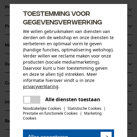
Productvoordelen
Toestemming voor
gegevensverwerking
Aluminiumbuis
Productinformatie
Hendel voor drukregeling
We willen gebruikmaken van diensten van
derden om de webshop en onze diensten te
Verchroomde messingaansluiting
verbeteren en optimaal vorm te geven
Materiaal & onderhoud
(handige functies, optimalisering webshop).
Productdetails
Verder willen we reclame maken voor onze
producten (sociale media/marketing).
Activiteitstype
Datasheets
Daarvoor kunt u hier toestemming geven
Materiaal
water geven
en deze te allen tijd intrekken. Meer
Productveiligheidsblad (PDF)
informatie hierover vindt u in onze
Hoofdmateriaal
Compatibiliteit
privacyverklaring
.
aluminium
Leeftijdsgroep
delen
volwassen
Alle diensten toestaan
Er is een fout opgetreden. Gelieve
Informatie van de fabrikant
delen
Compatibel met
het opnieuw te proberen.
Noodzakelijke Cookies
|
Statistische Cookies
|
Materiaal aanwijzing
Prestatie en functionele Cookies
|
Marketing
Sirocco GmbH
mail
Verchroomde messing-aansluiting
Cookies
Aantal delen
alle gangbare systemen
Beoordelingen
(0)
Müschenfeld 15
1 st.
47533 Kleve, Duitsland