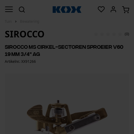
Tuin
Bewatering
SIROCCO
(0)
Sirocco MS cirkel-sectoren sproeier V60
19 mm 3/4" AG
Artikelnr.: XX91266