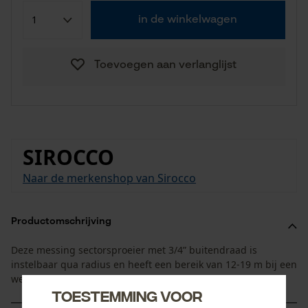
in de winkelwagen
Toevoegen aan verlanglijst
SIROCCO
Naar de merkenshop van Sirocco
Productomschrijving
Deze messing sectorsproeier met 3/4” buitendraad is
instelbaar qua radius en heeft een bereik van 12-19 m bij een
werkdruk van 1,75-5 bar.
Toestemming voor