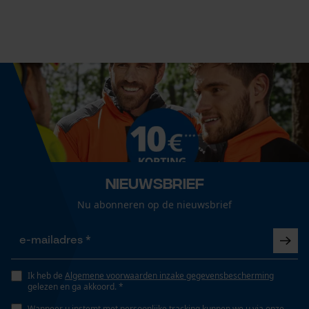
Type schroefdraad
buitendraad
Automatische kettingsmering
Econda Analytics
Nee
Mouseflow Web Analytics Tool
Fact-Finder Tracking
Bewateringshoek
360 deg
Prestatie en functionele
Nieuwsbrief
Cookies
Versnipperfunctie
Nu abonneren op de nieuwsbrief
Nee
Loop54 Personalization
Fasewisselaar
Gepersonaliseerde homepage
Nee
Ik heb de
Algemene voorwaarden inzake gegevensbescherming
gelezen en ga akkoord. *
Opgeslagen winkelwagen
Wanneer u instemt met persoonlijke tracking kunnen we u via onze