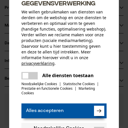
gegevensverwerking
Productinformatie
We willen gebruikmaken van diensten van
derden om de webshop en onze diensten te
verbeteren en optimaal vorm te geven
Materiaal & onderhoud
(handige functies, optimalisering webshop).
Productdetails
Verder willen we reclame maken voor onze
producten (sociale media/marketing).
Activiteitstype
Datasheets
Daarvoor kunt u hier toestemming geven
Materiaal
water geven
en deze te allen tijd intrekken. Meer
Gegevensblad fabrikant (PDF)
informatie hierover vindt u in onze
Hoofdmateriaal
Informatie van de fabrikant
privacyverklaring
.
messing
Leeftijdsgroep
delen
Sirocco GmbH
volwassen
Alle diensten toestaan
Er is een fout opgetreden. Gelieve
Beoordelingen
(0)
Müschenfeld 15
delen
het opnieuw te proberen.
Noodzakelijke Cookies
|
Statistische Cookies
|
Materiaal samenstelling
47533 Kleve, Duitsland
Prestatie en functionele Cookies
|
Marketing
mail
Messing
Cookies
E-mail: info@sirocco.de
Aantal delen
0
Nog vragen?
(0)
1 st.
Website: -
Product aanbevelen
Onze experts staan graag voor u klaar!
Tel.: + 49 282 17 80 90
Alles accepteren
Een vraag
Filteren op aantal sterren
stellen
Artikelgewicht
Als u vragen of problemen hebt met het product of
580.0 g