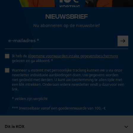
Volume
Loop54 Personalization
42978 cm³
Nieuwsbrief
Gepersonaliseerde homepage
Nu abonneren op de nieuwsbrief
Opgeslagen winkelwagen
Persoonlijke begroeting
Grootte & afmetingen
Geo-IP en gebruikersdetectie
Opgebouwde lengte
Ik heb de
Algemene voorwaarden inzake gegevensbescherming
YouTube-video's
60 m
gelezen en ga akkoord. *
Google Maps
Wanneer u instemt met persoonlijke tracking kunnen we u via onze
newsletter individuele aanbiedingen doen. Uw gegevens worden
Diameter slang
niet gedeeld met derden. U kunt uw toestemming te allen tijde met
een klik intrekken. Onderaan iedere newsletter vindt u daarvoor een
16 mm
link.
Marketing Cookies
* velden zijn verplicht
Slanglengte
*** Inwisselbaar vanaf een goederenwaarde van 100,- €
60 m
Google Global Site Tag
Microsoft Advertising Universal
Dit is KOX
Event Tracking