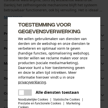
Dankzij het zelfreinigende mechanisme blijft het systeem
betrouwbaar functioneren, ook bij vervuiling. Het is ideaal ...
Meer tonen
Toestemming voor
gegevensverwerking
Productvoordelen
We willen gebruikmaken van diensten van
derden om de webshop en onze diensten te
Duurzaam tuinonderhoud met tot 70 % minder
verbeteren en optimaal vorm te geven
Productinformatie
waterverbruik in vergelijking met sproeiers
(handige functies, optimalisering webshop).
Direct gebruiksklaar met uitgebreide accessoires en
Verder willen we reclame maken voor onze
producten (sociale media/marketing).
drukregelaar voor een gecontroleerde werkdruk van 1 bar
Materiaal & onderhoud
Productdetails
Daarvoor kunt u hier toestemming geven
Robuust en duurzaam voor langdurig gebruik
en deze te allen tijd intrekken. Meer
informatie hierover vindt u in onze
Activiteitstype
Datasheets
privacyverklaring
.
Materiaal
water geven
delen
Productveiligheidsblad (PDF)
Alle diensten toestaan
Hoofdmateriaal
Er is een fout opgetreden. Gelieve
Compatibiliteit
delen
kunststof
het opnieuw te proberen.
Noodzakelijke Cookies
|
Statistische Cookies
|
Leeftijdsgroep
Prestatie en functionele Cookies
|
Marketing
volwassen
mail
Cookies