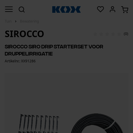
Tuin
Bewatering
SIROCCO
(0)
Sirocco SIRO Drip starterset voor
druppelirrigatie
Artikelnr.: XX91286