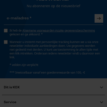
Nee
Nu abonneren op de nieuwsbrief
Gepersonaliseerde homepage
Opgeslagen winkelwagen
Gereedschapsloze kettingspanning
Persoonlijke begroeting
Nee
Ik heb de
Algemene voorwaarden inzake gegevensbescherming
Geo-IP en gebruikersdetectie
gelezen en ga akkoord. *
YouTube-video's
Wanneer u instemt met persoonlijke tracking kunnen we u via onze
Gereedschapsloze kettingwissel
newsletter individuele aanbiedingen doen. Uw gegevens worden
Google Maps
Nee
niet gedeeld met derden. U kunt uw toestemming te allen tijde met
een klik intrekken. Onderaan iedere newsletter vindt u daarvoor een
link.
Marketing Cookies
* velden zijn verplicht
Energie & vermogen
*** Inwisselbaar vanaf een goederenwaarde van 100,- €
Accucapaciteitsaanduiding
Nee
Dit is KOX
Google Global Site Tag
Microsoft Advertising Universal
Over ons
Event Tracking
Accu/batterij inbegrepen
Maatschappelijke betrokkenheid
Service
Oplaadbare batterij/batterijen niet inbegrepen in de
Survicate