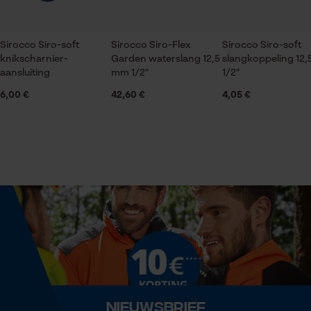
Optiek/patroon
Tweekleurig
Sirocco Siro-soft
Sirocco Siro-Flex
Sirocco Siro-soft
Statistische Cookies
knikscharnier-
Garden waterslang 12,5
slangkoppeling 12
aansluiting
mm 1/2"
1/2"
Technische specificaties
6,00 €
42,60 €
4,05 €
Automatische kettingsmering
Nee
Econda Analytics
Mouseflow Web Analytics Tool
Versnipperfunctie
Fact-Finder Tracking
Nee
Prestatie en functionele
Fasewisselaar
Cookies
Nee
Nieuwsbrief
Schuine snede
Loop54 Personalization