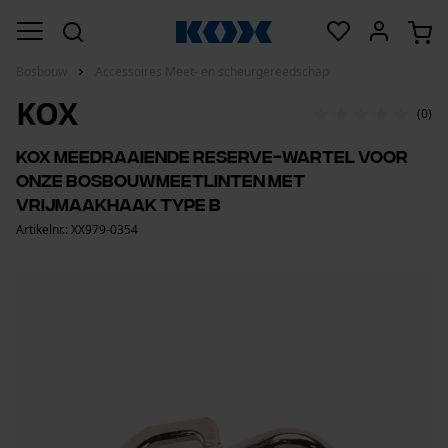
Bosbouw
Accessoires Meet- en scheurgereedschap
KOX
(0)
KOX meedraaiende reserve-wartel voor
onze bosbouwmeetlinten met
vrijmaakhaak type B
Artikelnr.: XX979-0354