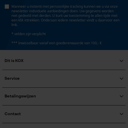
Persoonlijke begroeting
Nee
Wanneer u instemt met persoonlijke tracking kunnen we u via onze
newsletter individuele aanbiedingen doen. Uw gegevens worden
Geo-IP en gebruikersdetectie
niet gedeeld met derden. U kunt uw toestemming te allen tijde met
een klik intrekken. Onderaan iedere newsletter vindt u daarvoor een
YouTube-video's
link.
Energie & vermogen
Google Maps
* velden zijn verplicht
Accucapaciteitsaanduiding
*** Inwisselbaar vanaf een goederenwaarde van 100,- €
Nee
Marketing Cookies
Dit is KOX
Accu/batterij inbegrepen
Over ons
Oplaadbare batterij/batterijen niet inbegrepen in de
Maatschappelijke betrokkenheid
Service
levering
Google Global Site Tag
raadgever
Microsoft Advertising Universal
Veel gestelde vragen
KOX Harvester
Event Tracking
KOX catalogus
Aanmelding nieuwsbrief
Betalingswijzen
Powerbankfunctie
Retourneren
Survicate
Nee
Terugroepen product
Verzendkosteninformatie
Contact
Contactformulier