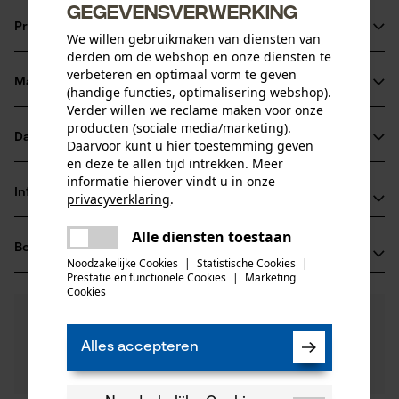
gegevensverwerking
Productinformatie
We willen gebruikmaken van diensten van
derden om de webshop en onze diensten te
verbeteren en optimaal vorm te geven
Materiaal & onderhoud
(handige functies, optimalisering webshop).
Productdetails
Verder willen we reclame maken voor onze
producten (sociale media/marketing).
Activiteitstype
Datasheets
Daarvoor kunt u hier toestemming geven
Materiaal
onderhoud
en deze te allen tijd intrekken. Meer
Productveiligheidsblad (PDF)
informatie hierover vindt u in onze
Hoofdmateriaal
Informatie van de fabrikant
privacyverklaring
.
metaal
Leeftijdsgroep
delen
Oregon Tool GmbH
volwassen
Alle diensten toestaan
Er is een fout opgetreden. Gelieve
Beoordelingen
(0)
delen
Lise-Meitner-Str. 4
het opnieuw te proberen.
Noodzakelijke Cookies
|
Statistische Cookies
|
70736 Fellbach, Duitsland
Prestatie en functionele Cookies
|
Marketing
mail
Cookies
E-mail: info@kox.eu
Aantal delen
0
Nog vragen?
(0)
1 st.
Website: www.kox.eu
Product aanbevelen
Onze experts staan graag voor u klaar!
Tel.: + 49 711 300 33 200
Alles accepteren
Een vraag
Filteren op aantal sterren
stellen
Artikelgewicht
Als u vragen of problemen hebt met het product of