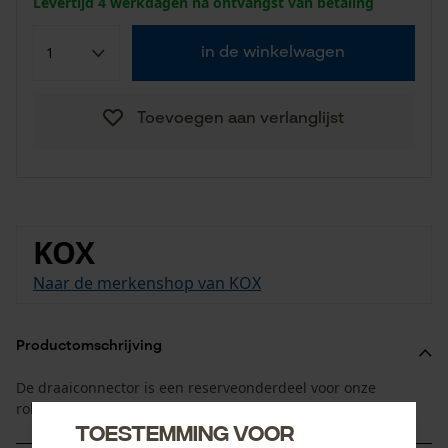
Levertijd 4 werkdagen na ontvangst van betaling
in de winkelwagen
Toevoegen aan verlanglijst
KOX
Naar de merkenshop van KOX
Productomschrijving
De draaiconnector is een reserveonderdeel voor onze
rolmaten voor de bosbouw met loshaak type B.
Toestemming voor