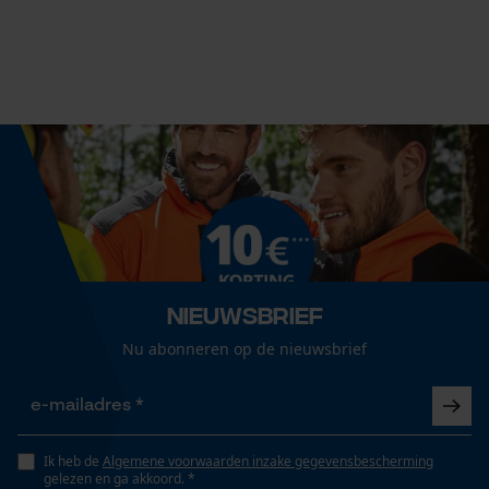
Nee
Versnipperfunctie
Nee
Econda Analytics
Mouseflow Web Analytics Tool
Fasewisselaar
Fact-Finder Tracking
Nee
Prestatie en functionele
Schuine snede
Cookies
Nee
Nieuwsbrief
Nu abonneren op de nieuwsbrief
Gereedschapsloze kettingspanning
Loop54 Personalization
Nee
Gepersonaliseerde homepage
Ik heb de
Algemene voorwaarden inzake gegevensbescherming
Opgeslagen winkelwagen
gelezen en ga akkoord. *
Gereedschapsloze kettingwissel