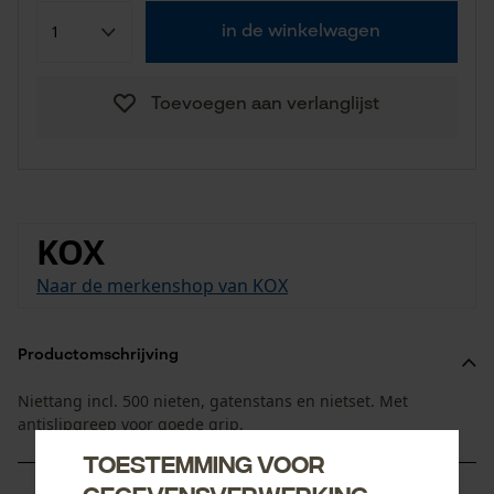
in de winkelwagen
Toevoegen aan verlanglijst
KOX
Naar de merkenshop van KOX
Productomschrijving
Niettang incl. 500 nieten, gatenstans en nietset. Met
antislipgreep voor goede grip.
Toestemming voor
gegevensverwerking