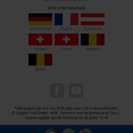
Herroepingsrecht
Nee
Adres hoofdkantoor:
KOX internationaal
Geo-IP en gebruikersdetectie
Privacyinstellingen
Lise-Meitner-Str. 4
YouTube-video's
70736 Fellbach
Duitsland
Gereedschapsloze kettingspanning
Google Maps
France
Österreich
Deutschland
Geen winkel!
Nee
Retouradres:
Schweiz
Suisse
Belgique
Beim Erlenwäldchen 14/2
Marketing Cookies
Gereedschapsloze kettingwissel
71522 Backnang
Nee
Duitsland
België
Telefonisch bereikbaar:
Google Global Site Tag
ma t/m fr van 9:00 tot 17:00
Energie & vermogen
Microsoft Advertising Universal
0800 096 69 66
Event Tracking
Accucapaciteitsaanduiding
info-nl@kox.eu
Survicate
Nee
*Alle prijzen zijn in € incl. BTW, plus max 7,26 € verzendkosten.
© Oregon Tool GmbH - KOX - Partners voor de Bosbouw en Tuin |
Laatste update van de Webshop 06.08.2026, 11:18
Accu/batterij inbegrepen
Oplaadbare batterij/batterijen niet inbegrepen in de