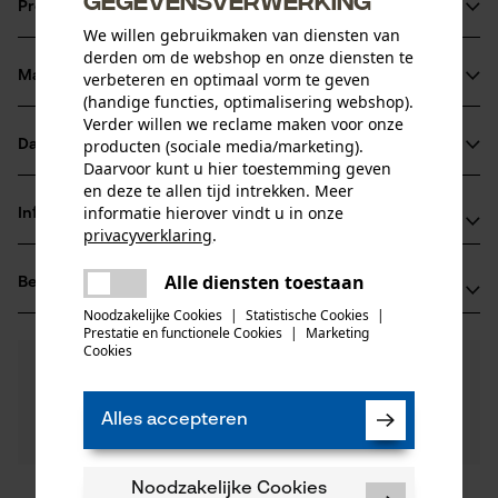
Productinformatie
We willen gebruikmaken van diensten van
derden om de webshop en onze diensten te
Materiaal & onderhoud
verbeteren en optimaal vorm te geven
Productdetails
(handige functies, optimalisering webshop).
Verder willen we reclame maken voor onze
Activiteitstype
producten (sociale media/marketing).
Datasheets
Materiaal
met klinknagels vastmaken
Daarvoor kunt u hier toestemming geven
en deze te allen tijd intrekken. Meer
Productveiligheidsblad (PDF)
Hoofdmateriaal
informatie hierover vindt u in onze
Informatie van de fabrikant
staal
privacyverklaring
.
Leeftijdsgroep
delen
Oregon Tool GmbH
volwassen
Alle diensten toestaan
Er is een fout opgetreden. Gelieve
Beoordelingen
(0)
Lise-Meitner-Str. 4
delen
het opnieuw te proberen.
Materiaal greep
Noodzakelijke Cookies
|
Statistische Cookies
|
70736 Fellbach, Duitsland
Prestatie en functionele Cookies
|
Marketing
kunststof
E-mail: info@kox.eu
mail
Aantal delen
Cookies
0
Nog vragen?
(0)
1 st.
Website: www.kox.eu
Product aanbevelen
Onze experts staan graag voor u klaar!
Tel.: + 49 711 300 33 200
Een vraag
Materiaal samenstelling
Alles accepteren
Filteren op aantal sterren
stellen
Kunststof handgrepen
Artikelgewicht
Als u vragen of problemen hebt met het product of
340.0 g
gebreken opmerkt, aarzel dan niet om contact met
Noodzakelijke Cookies