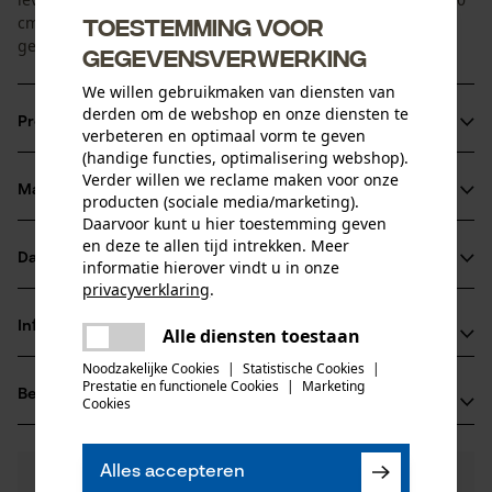
cm. Eén paar veters wordt meegeleverd. De veters worden
Toestemming voor
geleverd in blauw/zwart.
gegevensverwerking
We willen gebruikmaken van diensten van
derden om de webshop en onze diensten te
Productinformatie
verbeteren en optimaal vorm te geven
(handige functies, optimalisering webshop).
Verder willen we reclame maken voor onze
Materiaal & onderhoud
producten (sociale media/marketing).
Productdetails
Daarvoor kunt u hier toestemming geven
en deze te allen tijd intrekken. Meer
Activiteitstype
Datasheets
informatie hierover vindt u in onze
Materiaal
bevestigen, pasvorm optimaliseren
privacyverklaring
.
Productveiligheidsblad (PDF)
delen
Hoofdmateriaal
Informatie van de fabrikant
Alle diensten toestaan
Er is een fout opgetreden. Gelieve
kunststof
Leeftijdsgroep
delen
het opnieuw te proberen.
Noodzakelijke Cookies
|
Statistische Cookies
|
Oregon Tool GmbH
volwassen
Prestatie en functionele Cookies
|
Marketing
Beoordelingen
mail
(0)
Lise-Meitner-Str. 4
Cookies
70736 Fellbach, Duitsland
Productonderhoud
E-mail: info@kox.eu
Aantal delen
Alles accepteren
0
Nog vragen?
(0)
1 st.
Website: www.kox.eu
Product aanbevelen
Onderhoudsinstructies