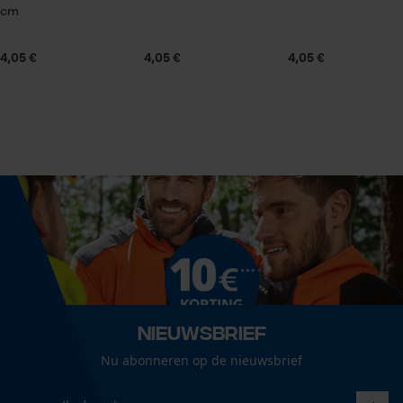
Leveringsomvang
cm
1 x paar schoenveters
Statistische Cookies
4,05 €
4,05 €
4,05 €
Optiek/patroon
Tweekleurig
Econda Analytics
Mouseflow Web Analytics Tool
Technische specificaties
Fact-Finder Tracking
Automatische kettingsmering
Nee
Prestatie en functionele
Cookies
Eigenschap
robuust, lange levensduur
Nieuwsbrief
Nu abonneren op de nieuwsbrief
Loop54 Personalization
Gepersonaliseerde homepage
Vorm