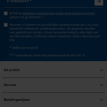
Rond
Opgeslagen winkelwagen
Persoonlijke begroeting
Ik heb de
Algemene voorwaarden inzake gegevensbescherming
gelezen en ga akkoord. *
Versnipperfunctie
Geo-IP en gebruikersdetectie
Nee
Wanneer u instemt met persoonlijke tracking kunnen we u via onze
YouTube-video's
newsletter individuele aanbiedingen doen. Uw gegevens worden
niet gedeeld met derden. U kunt uw toestemming te allen tijde met
Google Maps
een klik intrekken. Onderaan iedere newsletter vindt u daarvoor een
link.
Fasewisselaar
Nee
* velden zijn verplicht
Marketing Cookies
*** Inwisselbaar vanaf een goederenwaarde van 100,- €
Schuine snede
Nee
Dit is KOX
Google Global Site Tag
Over ons
Microsoft Advertising Universal
Maatschappelijke betrokkenheid
Service
Gereedschapsloze kettingspanning
Event Tracking
raadgever
Nee
Veel gestelde vragen
KOX Harvester
Survicate
KOX catalogus
Aanmelding nieuwsbrief
Betalingswijzen
Retourneren