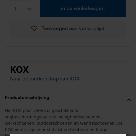
in de winkelwagen
Toevoegen aan verlanglijst
KOX
Naar de merkenshop van KOX
Productomschrijving
Het KOX paar veters is geschikt voor
snijbeschermingslaarzen, veiligheidsschoenen,
werkschoenen, outdoorschoenen en wandelschoenen. De
KOX-veters zijn zeer slijtvast en hebben een lange
levensduur. De veters zijn verkrijgbaar in een lengte van 210