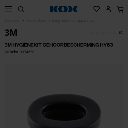
Bosbouw
Gehoorbescherming met radio apparatuur
3M
(0)
3M hygiënekit gehoorbescherming HY83
Artikelnr.: XX74630