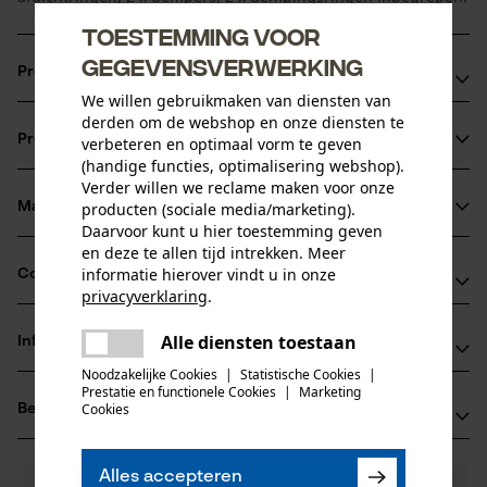
Toestemming voor
gegevensverwerking
Productvoordelen
We willen gebruikmaken van diensten van
derden om de webshop en onze diensten te
3M HY83 vervangende oorkappen zijn snel en eenvoudig
Productinformatie
verbeteren en optimaal vorm te geven
aan te brengen
(handige functies, optimalisering webshop).
Comfortabel om te dragen dankzij zachte gevoerde
Verder willen we reclame maken voor onze
afdichtringen
producten (sociale media/marketing).
Materiaal & onderhoud
Productdetails
Daarvoor kunt u hier toestemming geven
en deze te allen tijd intrekken. Meer
Activiteitstype
informatie hierover vindt u in onze
Compatibiliteit
Materiaal
beschermen
privacyverklaring
.
delen
Details vulling
Alle diensten toestaan
Informatie van de fabrikant
Er is een fout opgetreden. Gelieve
Compatibel met
Zacht verdikt bij de oren
delen
Leeftijdsgroep
het opnieuw te proberen.
Noodzakelijke Cookies
|
Statistische Cookies
|
3M Deutschland GmbH
Prestatie en functionele Cookies
|
Marketing
volwassen
mail
3M PELTOR WS LiteCom
Cookies
Beoordelingen
(0)
Carl-Schurz-Str. 1
Hoofdmateriaal
41453 Neuss, Duitsland
kunststof
E-mail: innovation.de@3M.com
Aantal delen
Alles accepteren