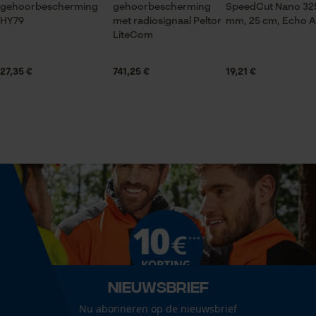
gehoorbescherming
gehoorbescherming
SpeedCut Nano 325"
HY79
met radiosignaal Peltor
mm, 25 cm, Echo A
Technische specificaties
Statistische Cookies
LiteCom
Automatische kettingsmering
Nee
27,35 €
741,25 €
19,21 €
Econda Analytics
Isolatiewaarde
Mouseflow Web Analytics Tool
32 dB
Fact-Finder Tracking
Eigenschap
comfortabel, lange levensduur, hygiënisch,
Prestatie en functionele
ongecompliceerde montage
Cookies
Versnipperfunctie
Nee
Nieuwsbrief
Loop54 Personalization
Nu abonneren op de nieuwsbrief
Gepersonaliseerde homepage