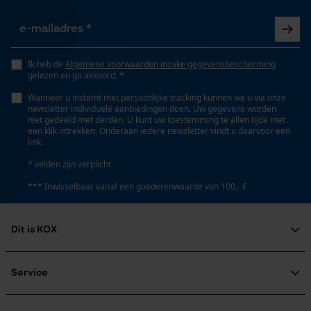
Fasewisselaar
Opgeslagen winkelwagen
Nee
Persoonlijke begroeting
Geo-IP en gebruikersdetectie
Ik heb de
Algemene voorwaarden inzake gegevensbescherming
gelezen en ga akkoord. *
Schuine snede
YouTube-video's
Nee
Wanneer u instemt met persoonlijke tracking kunnen we u via onze
Google Maps
newsletter individuele aanbiedingen doen. Uw gegevens worden
niet gedeeld met derden. U kunt uw toestemming te allen tijde met
een klik intrekken. Onderaan iedere newsletter vindt u daarvoor een
link.
Gereedschapsloze kettingspanning
Nee
Marketing Cookies
* velden zijn verplicht
*** Inwisselbaar vanaf een goederenwaarde van 100,- €
Gereedschapsloze kettingwissel
Nee
Dit is KOX
Google Global Site Tag
Microsoft Advertising Universal
Over ons
Event Tracking
Maatschappelijke betrokkenheid
Service
Energie & vermogen
Survicate
raadgever
Veel gestelde vragen
KOX Harvester