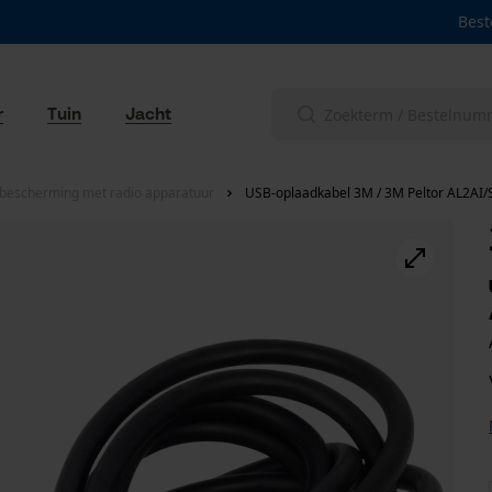
Best
r
Tuin
Jacht
bescherming met radio apparatuur
USB-oplaadkabel 3M / 3M Peltor AL2AI/