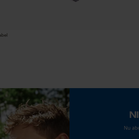
Schuine snede
Nee
Econda Analytics
abel
Mouseflow Web Analytics Tool
Gereedschapsloze kettingspanning
Fact-Finder Tracking
Nee
Prestatie en functionele Cookies
Loop54 Personalization
N
Gepersonaliseerde homepage
Accu/batterij inbegrepen
Opgeslagen winkelwagen
Oplaadbare batterij/batterijen niet inbegrepen in
Nu ab
de levering
Persoonlijke begroeting