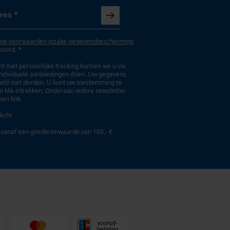
ne voorwaarden inzake gegevensbescherming
koord. *
t met persoonlijke tracking kunnen we u via
individuele aanbiedingen doen. Uw gegevens
eld met derden. U kunt uw toestemming te
en klik intrekken. Onderaan iedere newsletter
een link.
licht
 vanaf een goederenwaarde van 100,- €