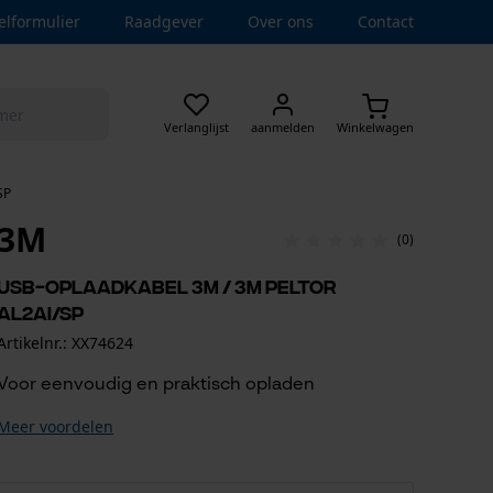
elformulier
Raadgever
Over ons
Contact
Verlanglijst
aanmelden
Winkelwagen
SP
3M
(0)
USB-oplaadkabel 3M / 3M Peltor
AL2AI/SP
Artikelnr.: XX74624
Voor eenvoudig en praktisch opladen
Meer voordelen