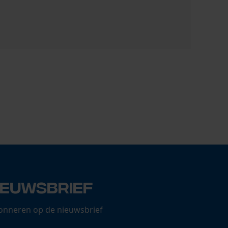
3M gehoor
741,25 €
ieuwsbrief
onneren op de nieuwsbrief