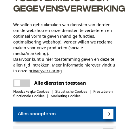
gegevensverwerking
We willen gebruikmaken van diensten van derden
om de webshop en onze diensten te verbeteren en
optimaal vorm te geven (handige functies,
optimalisering webshop). Verder willen we reclame
maken voor onze producten (sociale
media/marketing).
Daarvoor kunt u hier toestemming geven en deze te
allen tijd intrekken. Meer informatie hierover vindt u
Leeftijdsgroep
in onze
privacyverklaring
.
volwassen
delen
Er is een fout opgetreden. Gelieve het
Alle diensten toestaan
opnieuw te proberen.
mail
(0)
Noodzakelijke Cookies
|
Statistische Cookies
|
Prestatie en
Aantal oplaadpoorten
functionele Cookies
|
Marketing Cookies
1 st.
Product aanbevelen
Alles accepteren
Branche
Bouw- en bouwmaterialenindustrie, Bosbouw,