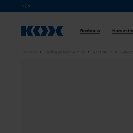
NL
Bosbouw
Harveste
Bosbouw
Kleding en bescherming
Apparatuur
Gehoor