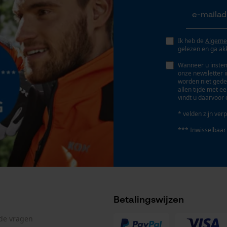
Geo-IP en gebruikersdetectie
YouTube-video's
Google Maps
Ik heb de
Algeme
gelezen en ga ak
Wanneer u instem
onze newsletter 
Marketing Cookies
worden niet gede
allen tijde met e
vindt u daarvoor 
* velden zijn verp
Google Global Site Tag
*** Inwisselbaar
Microsoft Advertising Universal Event
Tracking
Survicate
Betalingswijzen
lde vragen