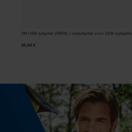
Fasewisselaar
Nee
3M USB-adapter (FR08) / netadapter voor USB-oplaadk
Type koppeling
USB Typ A
42,60 €
Gereedschapsloze kettingwissel
Nee
Energie & vermogen
Accucapaciteitsaanduiding
Nee