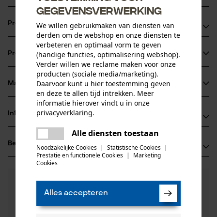
gegevensverwerking
Productvoordelen
We willen gebruikmaken van diensten van
derden om de webshop en onze diensten te
verbeteren en optimaal vorm te geven
Moderne slanke uitvoering
(handige functies, optimalisering webshop).
Productinformatie
Perfect te combineren met de persoonlijke beschermende
Verder willen we reclame maken voor onze
uitrusting van 3M
producten (sociale media/marketing).
Daarvoor kunt u hier toestemming geven
Fluorescerend voor extra zichtbaarheid en veiligheid
Materiaal & onderhoud
Productdetails
en deze te allen tijd intrekken. Meer
informatie hierover vindt u in onze
Activiteitstype
privacyverklaring
.
Informatie van de fabrikant
Materiaal
verblijf in een lawaaierige omgeving, beschermen
delen
Alle diensten toestaan
Er is een fout opgetreden. Gelieve
3M Deutschland GmbH
Details vulling
delen
Beoordelingen
(0)
het opnieuw te proberen.
Carl-Schurz-Str. 1
Noodzakelijke Cookies
|
Statistische Cookies
|
Zacht verdikt bij de oren
Prestatie en functionele Cookies
|
Marketing
Leeftijdsgroep
41453 Neuss, Duitsland
mail
Cookies
volwassen
E-mail: innovation.de@3M.com
0
Nog vragen?
(0)
Website: -
Product aanbevelen
Hoofdmateriaal
Onze experts staan graag voor u klaar!
Tel.: + 49 0213 15 26 39 16
Alles accepteren
kunststof
Een vraag
Aantal delen
Filteren op aantal sterren
stellen
1 st.
Als u vragen of problemen hebt met het product of