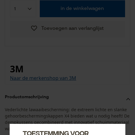
in de winkelwagen
Toevoegen aan verlanglijst
3M
Naar de merkenshop van 3M
Productomschrijving
Vederlichte lawaaibescherming: de extreem lichte en slanke
gehoorbeschermingskappen X4 bieden wat u nodig heeft! De
dempkussens gecombineerd met innovatief schuimmateriaal
waarborgen de perfecte bescherming voor uw gehoor.
Toestemming voor