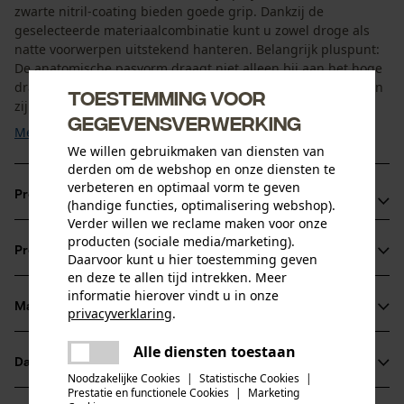
zwarte nitril-coating bieden goede grip. Dankzij de
geselecteerde materiaalcombinatie kunt u zowel droge als
natte voorwerpen uitstekend hanteren. Belangrijk pluspunt:
De anatomische pasvorm draagt niet alleen bij aan het hoge
draagcomfort, maar ook de tastzin. Deze werkhandschoenen
Toestemming voor
zijn dus ideaal voor werkzaamheden die precisie vergen. ...
gegevensverwerking
Meer tonen
We willen gebruikmaken van diensten van
derden om de webshop en onze diensten te
verbeteren en optimaal vorm te geven
Productvoordelen
(handige functies, optimalisering webshop).
Verder willen we reclame maken voor onze
Tuinhandschoenen met waterdichte handpalmen met
producten (sociale media/marketing).
Productinformatie
Daarvoor kunt u hier toestemming geven
goede grip voor nat en droog
en deze te allen tijd intrekken. Meer
Naadloze fijne tricot 3D-werkhandschoenen met hoge
informatie hierover vindt u in onze
slijt-, trek- en slijtvastheid
Materiaal & onderhoud
privacyverklaring
.
Productdetails
Werkhandschoenen van elastisch tricot, uitstekend
delen
Alle diensten toestaan
Er is een fout opgetreden. Gelieve
ademend
Activiteitstype
Datasheets
delen
het opnieuw te proberen.
Materiaal
beschermen, werken
Noodzakelijke Cookies
|
Statistische Cookies
|
Prestatie en functionele Cookies
|
Marketing
Productveiligheidsblad (PDF)
mail