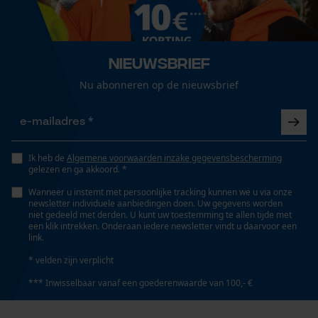
veilig vast te pakken, nauw, waterbestendig,
comfortabel, scheurbestendig, elastisch, slijtvast,
Loop54 Personalization
natte grip, trekbestendig, anatomisch gevormd,
Gepersonaliseerde homepage
droge grip, ademend
Nieuwsbrief
Opgeslagen winkelwagen
Nu abonneren op de nieuwsbrief
Persoonlijke begroeting
Versnipperfunctie
Geo-IP en gebruikersdetectie
Nee
YouTube-video's
Ik heb de
Algemene voorwaarden inzake gegevensbescherming
Google Maps
gelezen en ga akkoord. *
Fasewisselaar
Nee
Wanneer u instemt met persoonlijke tracking kunnen we u via onze
newsletter individuele aanbiedingen doen. Uw gegevens worden
niet gedeeld met derden. U kunt uw toestemming te allen tijde met
Marketing Cookies
een klik intrekken. Onderaan iedere newsletter vindt u daarvoor een
link.
Schuine snede
Nee
* velden zijn verplicht
*** Inwisselbaar vanaf een goederenwaarde van 100,- €
Google Global Site Tag
Gereedschapsloze kettingspanning
Microsoft Advertising Universal