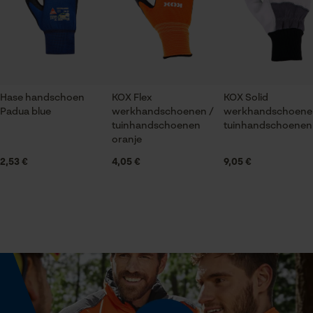
gegevensverwerking opslaan
Geslacht
Uniseks
Econda Tag Manager
Seizoen
Statistische Cookies
Product geschikt voor het hele jaar
Hase handschoen
KOX Flex
KOX Solid
Padua blue
werkhandschoenen /
werkhandschoene
tuinhandschoenen
tuinhandschoenen 
Optiek/patroon
oranje
Tweekleurig, Driedimensionaal
Econda Analytics
2,53 €
4,05 €
9,05 €
Mouseflow Web Analytics Tool
Fact-Finder Tracking
Technische specificaties
Automatische kettingsmering
Nee
Prestatie en functionele
Cookies
Eigenschap