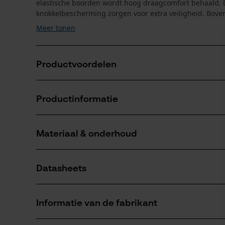
elastische boorden wordt hoog draagcomfort behaald. D
knokkelbescherming zorgen voor extra veiligheid. Boven
Meer tonen
Productvoordelen
Werkhandschoenen met afgedichte naden bij duim, r
Productinformatie
Warme moltonbinnenvoering van zacht katoen
Materiaal & onderhoud
Productdetails
Activiteitstype
Datasheets
beschermen, werken
Materiaal
Productveiligheidsblad (PDF)
Hoofdmateriaal
Informatie van de fabrikant
kunststof
Aantal delen
1 st.