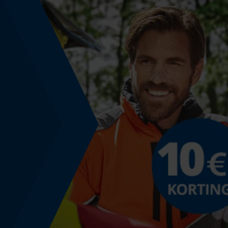
Nee
Toepassingsdoel
Aanleiding
Outdoorwear, Workwear
Model & collectie
Modelnaam
Solid
Regelgevende informatie
De informatie op het productetiket moet altij