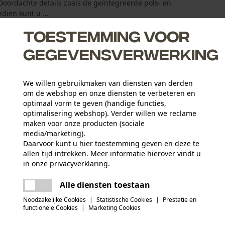
oordachte details zoals de geïntegreerde pols- en
dien kunt u ...
Toestemming voor
gegevensverwerking
We willen gebruikmaken van diensten van derden
ing- en middelvinger voor langere levensduur
om de webshop en onze diensten te verbeteren en
optimaal vorm te geven (handige functies,
optimalisering webshop). Verder willen we reclame
maken voor onze producten (sociale
media/marketing).
Daarvoor kunt u hier toestemming geven en deze te
allen tijd intrekken. Meer informatie hierover vindt u
Leeftijdsgroep
in onze
privacyverklaring
.
volwassen
delen
Er is een fout opgetreden. Gelieve het
Alle diensten toestaan
opnieuw te proberen.
Conformiteitsverklaring (PDF)
mail
Materiaal samenstelling
Noodzakelijke Cookies
|
Statistische Cookies
|
Prestatie en
Binnenzijde hand: rundnerfleer / rug van de hand:
Applicaties
functionele Cookies
|
Marketing Cookies
Logoprint, Contrastbeleg, Siernaden
100% polyester