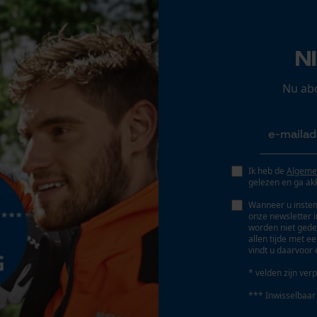
Opgeslagen winkelwagen
Persoonlijke begroeting
N
Geo-IP en gebruikersdetectie
YouTube-video's
Nu ab
Google Maps
Marketing Cookies
Ik heb de
Algeme
gelezen en ga ak
Wanneer u instem
onze newsletter 
worden niet gede
Google Global Site Tag
allen tijde met e
vindt u daarvoor 
Microsoft Advertising Universal Event
Tracking
* velden zijn verp
Survicate
*** Inwisselbaar
d worden opgevolgd.