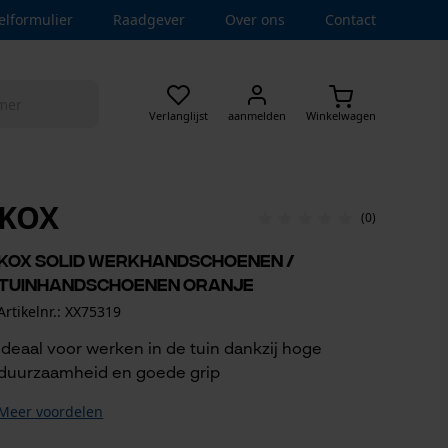
elformulier
Raadgever
Over ons
Contact
Verlanglijst
aanmelden
Winkelwagen
KOX
(0)
KOX Solid werkhandschoenen /
tuinhandschoenen oranje
Artikelnr.: XX75319
Ideaal voor werken in de tuin dankzij hoge
duurzaamheid en goede grip
Meer voordelen