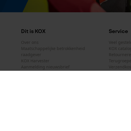
Normen
EN 388, EN 511, EN ISO 21420
Dit is KOX
Service
Over ons
Veel geste
Maatschappelijke betrokkenheid
KOX catalo
raadgever
Retourner
KOX Harvester
Terugroepe
Aanmelding nieuwsbrief
Verzendkos
KOX internationaal
Contact
Deutschland
France
Contactfor
Österreich
Schweiz
Bestelform
Suisse
Belgique
Nieuwsbrie
België
Contract 