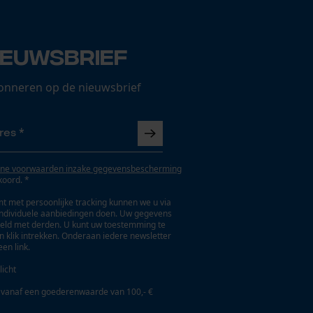
ieuwsbrief
onneren op de nieuwsbrief
ne voorwaarden inzake gegevensbescherming
koord. *
t met persoonlijke tracking kunnen we u via
individuele aanbiedingen doen. Uw gegevens
eld met derden. U kunt uw toestemming te
en klik intrekken. Onderaan iedere newsletter
een link.
licht
 vanaf een goederenwaarde van 100,- €