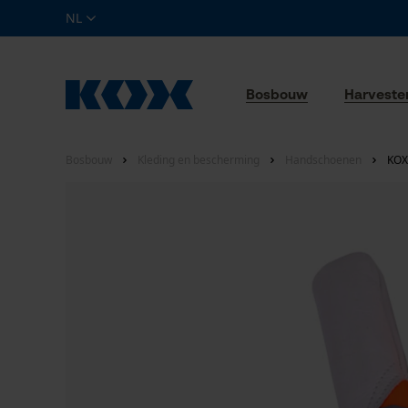
NL
Bosbouw
Harveste
Bosbouw
Kleding en bescherming
Handschoenen
KOX