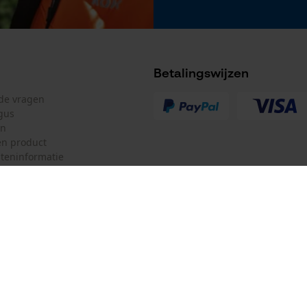
Betalingswijzen
lde vragen
gus
en
n product
teninformatie
mulier
Oregon Tool GmbH
ulier
KOX – Partners voor de Bosbouw 
f
Adres hoofdkantoor:
Lise-Meitner-Str. 4
herroepen
70736 Fellbach
Duitsland