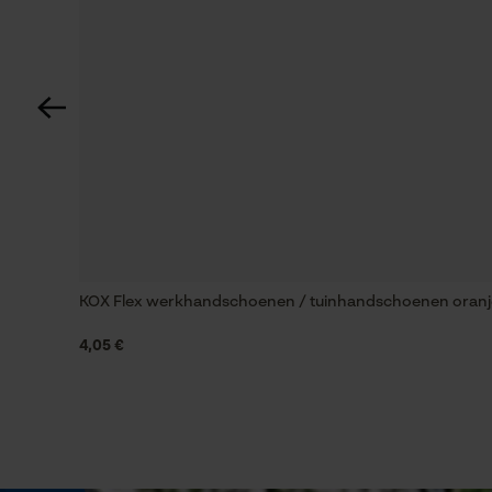
Nee
Schuine snede
Nee
Gereedschapsloze kettingwissel
Nee
KOX Flex werkhandschoenen / tuinhandschoenen oranj
Energie & vermogen
4,05 €
Accucapaciteitsaanduiding
Nee
Powerbankfunctie