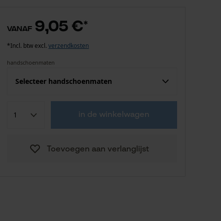
9,05 €
*
vanaf
*Incl. btw excl.
verzendkosten
handschoenmaten
Selecteer handschoenmaten
Confektie (EU)
Fabrikantsmaat
in de winkelwagen
9,05 €
9
Toevoegen aan verlanglijst
9,05 €
10
9,05 €
11
9,05 €
12