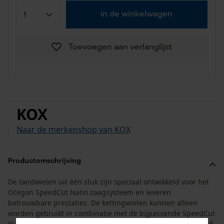
in de winkelwagen
Toevoegen aan verlanglijst
KOX
Naar de merkenshop van KOX
Productomschrijving
De tandwielen uit één stuk zijn speciaal ontwikkeld voor het
Oregon SpeedCut Nano zaagsysteem en leveren
betrouwbare prestaties. De kettingwielen kunnen alleen
worden gebruikt in combinatie met de bijpassende SpeedCut
Nano componenten en Echo kettingzagen. Ze zijn ontwikkeld