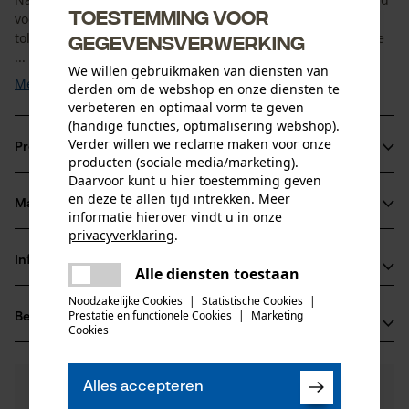
Toestemming voor
voor professioneel gebruik en zijn ontworpen met exacte
toleranties om optimale resultaten te behalen in combinatie
gegevensverwerking
...
We willen gebruikmaken van diensten van
Meer tonen
derden om de webshop en onze diensten te
verbeteren en optimaal vorm te geven
(handige functies, optimalisering webshop).
Verder willen we reclame maken voor onze
Productinformatie
producten (sociale media/marketing).
Daarvoor kunt u hier toestemming geven
en deze te allen tijd intrekken. Meer
Materiaal & onderhoud
informatie hierover vindt u in onze
Productdetails
privacyverklaring
.
Activiteitstype
delen
Informatie van de fabrikant
Alle diensten toestaan
Materiaal
onderhoud
Er is een fout opgetreden. Gelieve
delen
het opnieuw te proberen.
Oregon Tool GmbH
Noodzakelijke Cookies
|
Statistische Cookies
|
Materiaal samenstelling
Prestatie en functionele Cookies
|
Marketing
Beoordelingen
(0)
Lise-Meitner-Str. 4
mail
Cookies
100% staal
Leeftijdsgroep
70736 Fellbach, Duitsland
volwassen
E-mail: info@kox.eu
0
Nog vragen?
(0)
Website: www.kox.eu
Alles accepteren
Product aanbevelen
Onze experts staan graag voor u klaar!
Productonderhoud