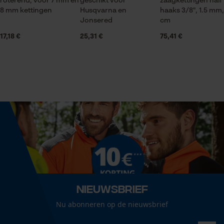
roterend, voor 7 mm en
geschikt voor
zaagkettingen half
Handwerk, Wijnbouw, Fruitteelt, Landbouw
8 mm kettingen
Husqvarna en
haaks 3/8", 1.5 mm,
Statistische Cookies
Jonsered
cm
17,18 €
25,31 €
75,41 €
Houdbaarheid
Levensduur van 4-5 ringen
Econda Analytics
Seizoen
Mouseflow Web Analytics Tool
Product geschikt voor het hele jaar
Fact-Finder Tracking
Leveringsomvang
Prestatie en functionele
1 x ringtandwiel
Cookies
Optiek/patroon
Nieuwsbrief
Unikleur
Loop54 Personalization
Nu abonneren op de nieuwsbrief
Gepersonaliseerde homepage