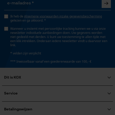
Type kettingwiel
Opgeslagen winkelwagen
trommel met vaste ster
Persoonlijke begroeting
Ik heb de
Algemene voorwaarden inzake gegevensbescherming
Geo-IP en gebruikersdetectie
gelezen en ga akkoord. *
Volume
YouTube-video's
Wanneer u instemt met persoonlijke tracking kunnen we u via onze
0.37 dm³
newsletter individuele aanbiedingen doen. Uw gegevens worden
Google Maps
niet gedeeld met derden. U kunt uw toestemming te allen tijde met
een klik intrekken. Onderaan iedere newsletter vindt u daarvoor een
link.
Technische specificaties
* velden zijn verplicht
Marketing Cookies
*** Inwisselbaar vanaf een goederenwaarde van 100,- €
Automatische kettingsmering
Nee
Dit is KOX
Google Global Site Tag
Eigenschap
Over ons
Microsoft Advertising Universal
afneembaar
Event Tracking
Maatschappelijke betrokkenheid
Service
raadgever
Survicate
Veel gestelde vragen
KOX Harvester
KOX catalogus
Aanmelding nieuwsbrief
Betalingswijzen
Vorm
Retourneren