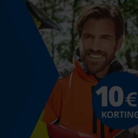
Technische specificaties
Automatische kettingsmering
Nee
Versnipperfunctie
Nee
Schuine snede
Nee
Gereedschapsloze kettingwissel
Nee