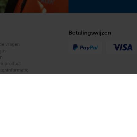
Accu/batterij inbegrepen
Oplaadbare batterij/batterijen niet inbegrepen in
Betalingswijzen
de levering
lde vragen
gus
en
n product
teninformatie
mulier
Oregon Tool GmbH
ulier
KOX – Partners voor de Bosbouw 
f
Adres hoofdkantoor:
Lise-Meitner-Str. 4
herroepen
70736 Fellbach
Duitsland