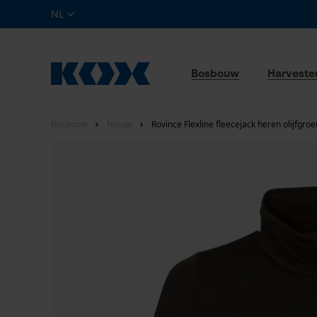
NL
Bosbouw
Harveste
Bosbouw
Nieuw
Rovince Flexline fleecejack heren olijfgroe