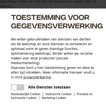
r tegen beten en blijft tot 100 wasbeurten actief. Met UV-
oderne ...
Toestemming voor
gegevensverwerking
We willen gebruikmaken van diensten van derden
om de webshop en onze diensten te verbeteren en
optimaal vorm te geven (handige functies,
optimalisering webshop). Verder willen we reclame
erk
maken voor onze producten (sociale
media/marketing).
Daarvoor kunt u hier toestemming geven en deze te
allen tijd intrekken. Meer informatie hierover vindt u
Activiteitstype
in onze
privacyverklaring
.
vissen, werken, wandelen, kamperen, jagen,
delen
Er is een fout opgetreden. Gelieve het
schieten
Alle diensten toestaan
opnieuw te proberen.
mail
Hoofdmateriaal
Noodzakelijke Cookies
|
Statistische Cookies
|
Prestatie en
mix van synthetische materialen
functionele Cookies
|
Marketing Cookies
Aantal delen