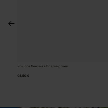
Zonneschermfactor
Zeer hoge bescherming - UPF 40+
Pasvorm
Modern Fit
Draagcomfort
Zacht, Stretchachtig
Rovince fleecejas Coarse groen
96,50 €
Waterbestendigheid
Niet waterbestendig