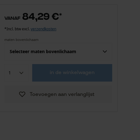
84,29 €
*
vanaf
*Incl. btw excl.
verzendkosten
maten bovenlichaam
Selecteer maten bovenlichaam
Confektie (EU)
Fabrikantsmaat
in de winkelwagen
84,29 €
S
Toevoegen aan verlanglijst
84,29 €
M
84,29 €
L
84,29 €
XL