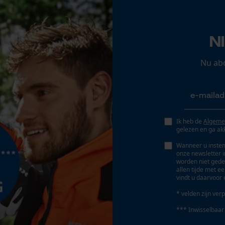
Opgeslagen winkelwagen
Persoonlijke begroeting
N
Geo-IP en gebruikersdetectie
Eigenschap
YouTube-video's
zacht, elastisch, functioneel, aangenaam
Nu ab
Google Maps
Fasewisselaar
Nee
Marketing Cookies
Ik heb de
Algeme
gelezen en ga ak
Gereedschapsloze kettingspanning
Wanneer u instem
onze newsletter 
Nee
worden niet gede
Google Global Site Tag
allen tijde met e
vindt u daarvoor 
Microsoft Advertising Universal Event
Tracking
* velden zijn verp
Survicate
*** Inwisselbaar