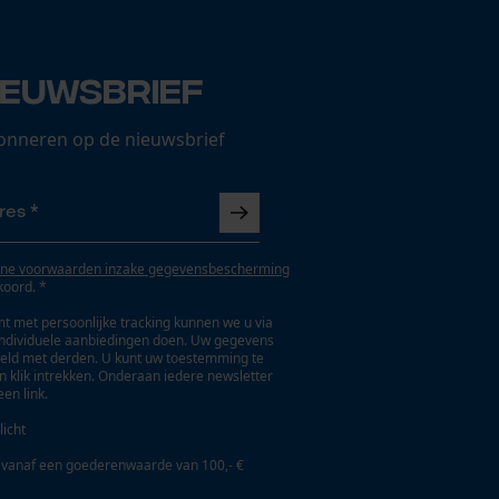
ieuwsbrief
onneren op de nieuwsbrief
ne voorwaarden inzake gegevensbescherming
koord. *
t met persoonlijke tracking kunnen we u via
individuele aanbiedingen doen. Uw gegevens
eld met derden. U kunt uw toestemming te
en klik intrekken. Onderaan iedere newsletter
een link.
licht
 vanaf een goederenwaarde van 100,- €