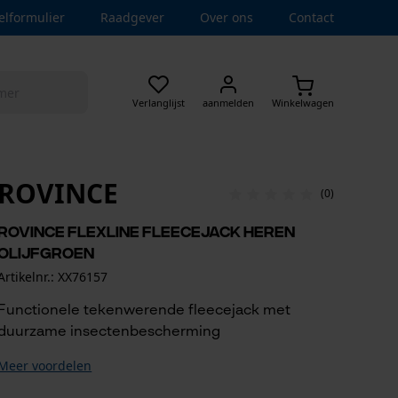
elformulier
Raadgever
Over ons
Contact
Verlanglijst
aanmelden
Winkelwagen
ROVINCE
(0)
Rovince Flexline fleecejack heren
olijfgroen
Artikelnr.: XX76157
Functionele tekenwerende fleecejack met
duurzame insectenbescherming
Meer voordelen