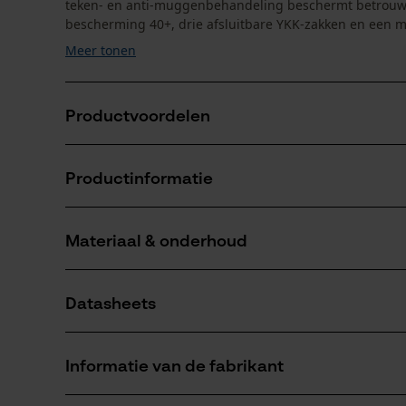
teken- en anti-muggenbehandeling beschermt betrouwbaa
bescherming 40+, drie afsluitbare YKK-zakken en een m
Meer tonen
Productvoordelen
Licht en functioneel
Productinformatie
Duurzame anti-teken- en anti-muggenbehandeling
Ideaal voor jacht, bosbouw, wandelen en outdoor w
Materiaal & onderhoud
Productdetails
Mouwtype
Datasheets
Lange mouwen
Materiaal
Productveiligheidsblad (PDF)
Materiaaltype
Informatie van de fabrikant
Polyester, Nylon-elastaan
Leeftijdsgroep