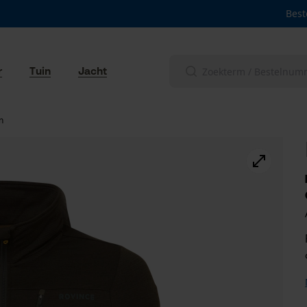
Best
r
Tuin
Jacht
n