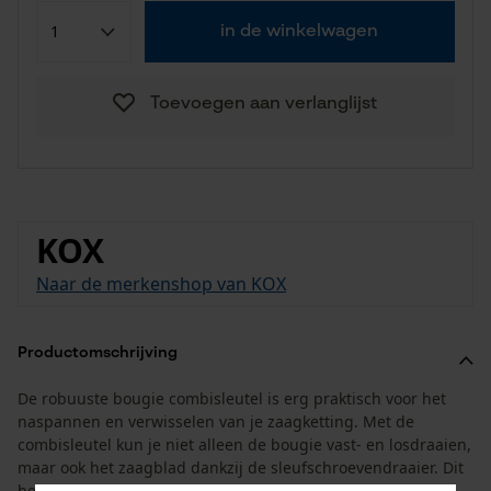
in de winkelwagen
Toevoegen aan verlanglijst
KOX
Naar de merkenshop van KOX
Productomschrijving
De robuuste bougie combisleutel is erg praktisch voor het
naspannen en verwisselen van je zaagketting. Met de
combisleutel kun je niet alleen de bougie vast- en losdraaien,
maar ook het zaagblad dankzij de sleufschroevendraaier. Dit
betekent dat je je kettingzaag in een mum van tijd weer