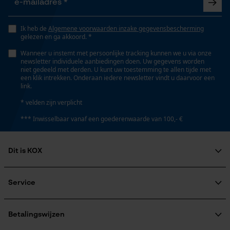
Opgeslagen winkelwagen
Versnipperfunctie
Persoonlijke begroeting
Ik heb de
Algemene voorwaarden inzake gegevensbescherming
Nee
gelezen en ga akkoord. *
Geo-IP en gebruikersdetectie
Wanneer u instemt met persoonlijke tracking kunnen we u via onze
YouTube-video's
newsletter individuele aanbiedingen doen. Uw gegevens worden
Fasewisselaar
niet gedeeld met derden. U kunt uw toestemming te allen tijde met
Google Maps
Nee
een klik intrekken. Onderaan iedere newsletter vindt u daarvoor een
link.
* velden zijn verplicht
Schuine snede
Marketing Cookies
*** Inwisselbaar vanaf een goederenwaarde van 100,- €
Nee
Dit is KOX
Gereedschapsloze kettingspanning
Google Global Site Tag
Over ons
Nee
Microsoft Advertising Universal
Maatschappelijke betrokkenheid
Service
Event Tracking
raadgever
Veel gestelde vragen
KOX Harvester
Survicate
Gereedschapsloze kettingwissel
KOX catalogus
Aanmelding nieuwsbrief
Betalingswijzen
Nee
Retourneren