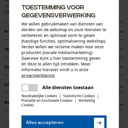
gebruiksklaar hebt. De bougie combisleutel gaat lang mee
Toestemming voor
dankzij het robuuste materiaal.
gegevensverwerking
We willen gebruikmaken van diensten van
derden om de webshop en onze diensten te
Productinformatie
verbeteren en optimaal vorm te geven
(handige functies, optimalisering webshop).
Verder willen we reclame maken voor onze
Materiaal & onderhoud
producten (sociale media/marketing).
Productdetails
Daarvoor kunt u hier toestemming geven
en deze te allen tijd intrekken. Meer
Activiteitstype
Datasheets
informatie hierover vindt u in onze
Materiaal
losmaken, bevestigen, onderhoud
privacyverklaring
.
Gegevensblad fabrikant (PDF)
delen
Hoofdmateriaal
Informatie van de fabrikant
Alle diensten toestaan
Er is een fout opgetreden. Gelieve
metaal
Leeftijdsgroep
delen
het opnieuw te proberen.
Noodzakelijke Cookies
|
Statistische Cookies
|
Oregon Tool GmbH
volwassen
Prestatie en functionele Cookies
|
Marketing
Beoordelingen
mail
(0)
Lise-Meitner-Str. 4
Cookies
Materiaal greep
70736 Fellbach, Duitsland
metaal
E-mail: info@kox.eu
Aantal delen
Alles accepteren
0
Nog vragen?
(0)
1 st.
Website: www.kox.eu
Product aanbevelen