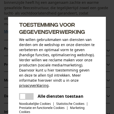
binnenzijde heeft hij een aangenaam zachte en warme
gewafelde fleecestructuur, die tegelijkertijd zowel een goede
lucht- als vochtdoorlatendheid garandeert, zodat
oververhitting wordt voorkomen. Het gehalte aan elastaan
Toestemming voor
maakt hem zeer rekbaar waardoor maximale ...
gegevensverwerking
Meer tonen
We willen gebruikmaken van diensten van
derden om de webshop en onze diensten te
Productvoordelen
verbeteren en optimaal vorm te geven
(handige functies, optimalisering webshop).
Verder willen we reclame maken voor onze
Ademend
producten (sociale media/marketing).
Productinformatie
Aangenaam flexibel met elastaan
Daarvoor kunt u hier toestemming geven
Met gewafelde fleece aan de binnenkant
en deze te allen tijd intrekken. Meer
informatie hierover vindt u in onze
Materiaal & onderhoud
Productdetails
privacyverklaring
.
delen
Mouwtype
Alle diensten toestaan
Er is een fout opgetreden. Gelieve
Datasheets
Materiaal
Lange mouwen
delen
het opnieuw te proberen.
Noodzakelijke Cookies
|
Statistische Cookies
|
Productveiligheidsblad (PDF)
Prestatie en functionele Cookies
|
Marketing
mail
Materiaaltype
Cookies
Informatie van de fabrikant