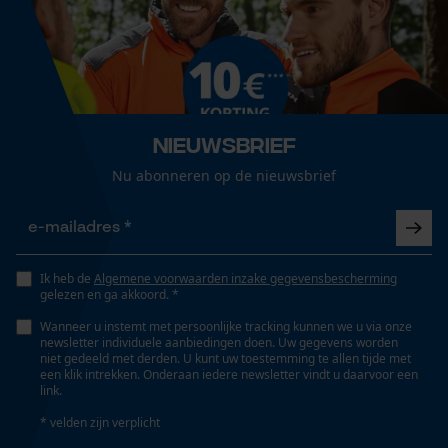
Geslacht
Volg het onderhoudsadvies op het etiket.
Loop54 Personalization
Uniseks
Gepersonaliseerde homepage
Opgeslagen winkelwagen
Optiek/patroon
Tweekleurig
Persoonlijke begroeting
Nieuwsbrief
Geo-IP en gebruikersdetectie
Nu abonneren op de nieuwsbrief
YouTube-video's
Zaktstype
Jaszakken, Ritszakken, Borstzak, Steekzakken,
Google Maps
Frontzakken, Zakken voor
Ik heb de
Algemene voorwaarden inzake gegevensbescherming
gelezen en ga akkoord. *
Marketing Cookies
Technische specificaties
Wanneer u instemt met persoonlijke tracking kunnen we u via onze
newsletter individuele aanbiedingen doen. Uw gegevens worden
niet gedeeld met derden. U kunt uw toestemming te allen tijde met
Automatische kettingsmering
een klik intrekken. Onderaan iedere newsletter vindt u daarvoor een
Nee
link.
Google Global Site Tag
* velden zijn verplicht
Microsoft Advertising Universal
Event Tracking