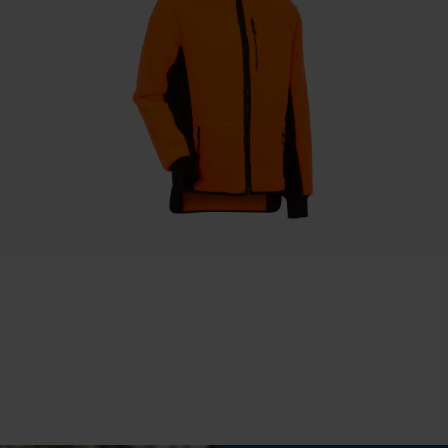
Statistische Cookies
Econda Analytics
Eigenschap
Mouseflow Web Analytics Tool
zacht, verwarmend, flexibel, rekbaar, robuust,
Fact-Finder Tracking
bewegingsvriendelijk, ademend
Prestatie en functionele Cookies
Fasewisselaar
Nee
Loop54 Personalization
Gereedschapsloze kettingspanning
Nee
Gepersonaliseerde homepage