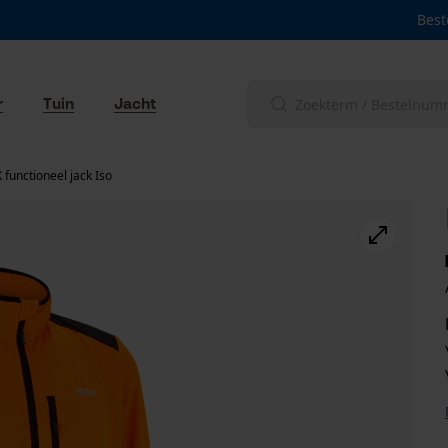
Best
r
Tuin
Jacht
 functioneel jack Iso