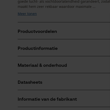
goede lucht- als vochtdoorlatendheid garandeert, zoda
maakt hem zeer rekbaar waardoor maximale ...
Meer tonen
Productvoordelen
Ademend
Productinformatie
Aangenaam flexibel met elastaan
Met gewafelde fleece aan de binnenkant
Materiaal & onderhoud
Productdetails
Mouwtype
Datasheets
Lange mouwen
Materiaal
Productveiligheidsblad (PDF)
Materiaaltype
Informatie van de fabrikant
Polyester
Leeftijdsgroep
volwassen