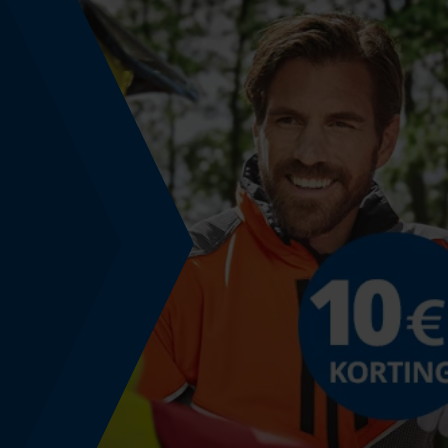
Gereedschapsloze kettingwissel
Nee
Energie & vermogen
Accucapaciteitsaanduiding
Nee
Powerbankfunctie
Nee
Model & collectie