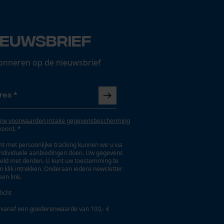
ieuwsbrief
onneren op de nieuwsbrief
ne voorwaarden inzake gegevensbescherming
koord. *
t met persoonlijke tracking kunnen we u via
individuele aanbiedingen doen. Uw gegevens
eld met derden. U kunt uw toestemming te
en klik intrekken. Onderaan iedere newsletter
een link.
licht
 vanaf een goederenwaarde van 100,- €