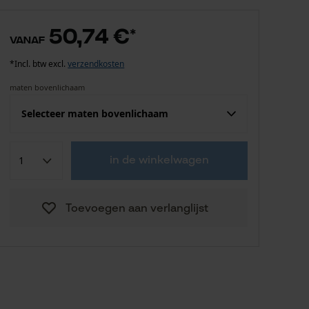
50,74 €
*
vanaf
*Incl. btw excl.
verzendkosten
maten bovenlichaam
Selecteer maten bovenlichaam
Confektie (EU)
Fabrikantsmaat
in de winkelwagen
50,74 €
S
Toevoegen aan verlanglijst
Herinner mij
M
Herinner mij
L
Herinner mij
XL