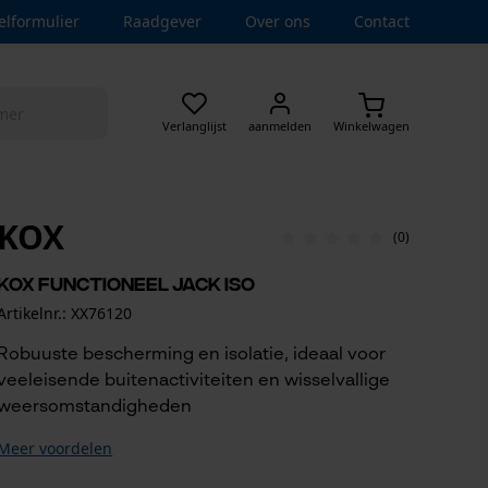
elformulier
Raadgever
Over ons
Contact
Verlanglijst
aanmelden
Winkelwagen
KOX
(0)
KOX functioneel jack Iso
Artikelnr.: XX76120
Robuuste bescherming en isolatie, ideaal voor
veeleisende buitenactiviteiten en wisselvallige
weersomstandigheden
Meer voordelen