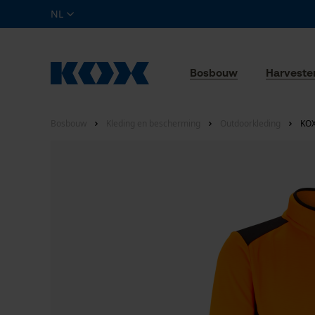
NL
Bosbouw
Harveste
Bosbouw
Kleding en bescherming
Outdoorkleding
KOX