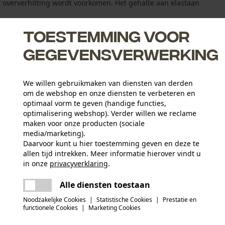
t oververhitting wordt voorkomen. Het gehalte aan elastaan
Toestemming voor
gegevensverwerking
We willen gebruikmaken van diensten van derden
om de webshop en onze diensten te verbeteren en
optimaal vorm te geven (handige functies,
optimalisering webshop). Verder willen we reclame
maken voor onze producten (sociale
media/marketing).
Daarvoor kunt u hier toestemming geven en deze te
allen tijd intrekken. Meer informatie hierover vindt u
Activiteitstype
in onze
privacyverklaring
.
vissen, werken, wandelen, kamperen, jagen
delen
Er is een fout opgetreden. Gelieve het
Alle diensten toestaan
opnieuw te proberen.
mail
Hoofdmateriaal
Noodzakelijke Cookies
|
Statistische Cookies
|
Prestatie en
mix van synthetische materialen
Aantal delen
functionele Cookies
|
Marketing Cookies
1 st.