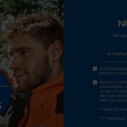
Opgeslagen winkelwagen
Persoonlijke begroeting
N
Geo-IP en gebruikersdetectie
YouTube-video's
Nu ab
Google Maps
Accu/batterij inbegrepen
Oplaadbare batterij/batterijen niet inbegrepen in
Marketing Cookies
Ik heb de
Algeme
de levering
gelezen en ga ak
Wanneer u instem
onze newsletter 
worden niet gede
Google Global Site Tag
allen tijde met e
vindt u daarvoor 
Microsoft Advertising Universal Event
Tracking
* velden zijn verp
Survicate
*** Inwisselbaar