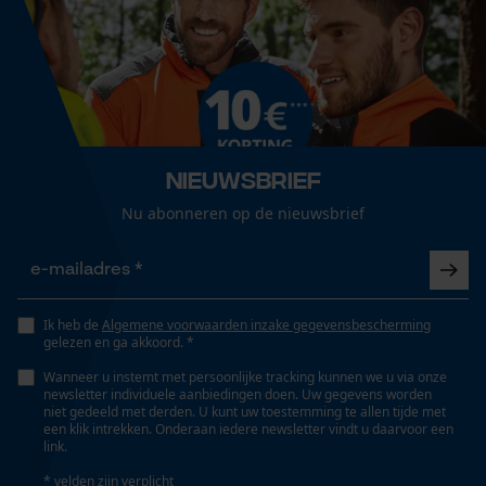
Loop54 Personalization
Seizoen
Gepersonaliseerde homepage
Product geschikt voor het hele jaar
Opgeslagen winkelwagen
Persoonlijke begroeting
Optiek/patroon
Nieuwsbrief
Geo-IP en gebruikersdetectie
Tweekleurig, Reflecterend
Nu abonneren op de nieuwsbrief
YouTube-video's
Google Maps
Zichtbaarheid
Reflecterende logo’s en applicaties, Signaalkleuren,
Reflecterende strepen
Ik heb de
Algemene voorwaarden inzake gegevensbescherming
Marketing Cookies
gelezen en ga akkoord. *
Wanneer u instemt met persoonlijke tracking kunnen we u via onze
Zaktstype
newsletter individuele aanbiedingen doen. Uw gegevens worden
Achterzak, Klepzakje, Ritszakken, Zak op de pijp,
niet gedeeld met derden. U kunt uw toestemming te allen tijde met
een klik intrekken. Onderaan iedere newsletter vindt u daarvoor een
Broekzakken, Bovenbeenzakken met pat, Zakken
Google Global Site Tag
link.
voor mobiele telefoon, Bovenbeenzakken,
Microsoft Advertising Universal
* velden zijn verplicht
Duimstokzak, Vakken opzij, Frontzakken, Zakken voor