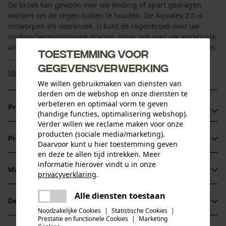
De broek kan gewoon over uw kleding of apart gedragen
worden om de regen buiten te houden. De Aquatex 2.0 is
ontworpen als overbroek. U kunt de regenbroek over uw
snijbeschermingsbroek dragen, maar ook over uw werkbroek
als extra bescherming tegen weer en wind. De regenbroek is
Toestemming voor
...
gegevensverwerking
Meer tonen
We willen gebruikmaken van diensten van
derden om de webshop en onze diensten te
verbeteren en optimaal vorm te geven
Productvoordelen
(handige functies, optimalisering webshop).
Verder willen we reclame maken voor onze
Sterk buitenmateriaal
producten (sociale media/marketing).
Productinformatie
Signaalkleuren voor goede zichtbaarheid bij slecht weer
Daarvoor kunt u hier toestemming geven
en deze te allen tijd intrekken. Meer
Zijzakken met dubbele functie: normale zak en extra rits
informatie hierover vindt u in onze
voor praktische toegang
Materiaal & onderhoud
privacyverklaring
.
Productdetails
delen
Alle diensten toestaan
Er is een fout opgetreden. Gelieve
Activiteitstype
Datasheets
delen
Materiaal
het opnieuw te proberen.
vissen, werken, wandelen, waarschuwen, kamperen,
Noodzakelijke Cookies
|
Statistische Cookies
|
Prestatie en functionele Cookies
|
Marketing
jagen
Productveiligheidsblad (PDF)
mail