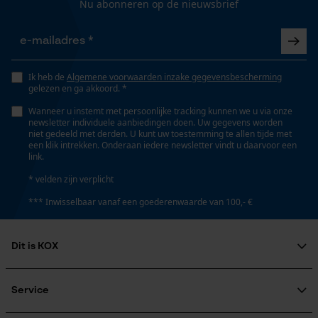
Loop54 Personalization
Nu abonneren op de nieuwsbrief
Seizoen
Gepersonaliseerde homepage
Herfst/winter
Opgeslagen winkelwagen
Persoonlijke begroeting
Ik heb de
Algemene voorwaarden inzake gegevensbescherming
Optiek/patroon
gelezen en ga akkoord. *
Geo-IP en gebruikersdetectie
Tweekleurig
Wanneer u instemt met persoonlijke tracking kunnen we u via onze
YouTube-video's
newsletter individuele aanbiedingen doen. Uw gegevens worden
niet gedeeld met derden. U kunt uw toestemming te allen tijde met
Google Maps
een klik intrekken. Onderaan iedere newsletter vindt u daarvoor een
Zaktstype
link.
Jaszakken, Borstzak, Steekzakken, Frontzakken
* velden zijn verplicht
Marketing Cookies
*** Inwisselbaar vanaf een goederenwaarde van 100,- €
Technische specificaties
Dit is KOX
Automatische kettingsmering
Google Global Site Tag
Nee
Over ons
Microsoft Advertising Universal
Maatschappelijke betrokkenheid
Service
Event Tracking
raadgever
Survicate