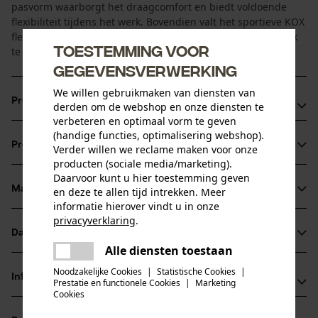
pasvorm waarborgt het draagcomfort en biedt voldoende
flexibiliteit tijdens het werk. Bovendien valt het sportieve KOX
fleecejack dankzij de verschillende kleurstellingen makkelijk
Toestemming voor
te combineren.
gegevensverwerking
We willen gebruikmaken van diensten van
Productvoordelen
derden om de webshop en onze diensten te
verbeteren en optimaal vorm te geven
Top warmte-isolatie en uitstekend ademend
(handige functies, optimalisering webshop).
Productinformatie
Verder willen we reclame maken voor onze
Waterafstotende vezelstructuur voor bescherming tegen
producten (sociale media/marketing).
vocht
Daarvoor kunt u hier toestemming geven
Betere zichtbaarheid van de KOX vezelbontjas dankzij
Materiaal & onderhoud
en deze te allen tijd intrekken. Meer
Productdetails
informatie hierover vindt u in onze
reflecterende strepen op de rug
privacyverklaring
.
Mouwtype
Datasheets
delen
Materiaal
Lange mouwen
Alle diensten toestaan
Er is een fout opgetreden. Gelieve
Productveiligheidsblad (PDF)
delen
het opnieuw te proberen.
Noodzakelijke Cookies
|
Statistische Cookies
|
Materiaaltype
Informatie van de fabrikant
Prestatie en functionele Cookies
|
Marketing
Polyestermix
mail
Cookies
Activiteitstype
Oregon Tool GmbH
vissen, werken, wandelen, kamperen, jagen